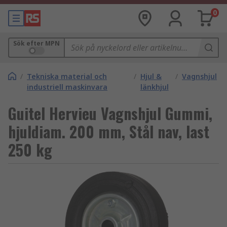
0
Sök efter MPN
/
Tekniska material och
/
Hjul &
/
Vagnshjul
industriell maskinvara
länkhjul
Guitel Hervieu Vagnshjul Gummi,
hjuldiam. 200 mm, Stål nav, last
250 kg