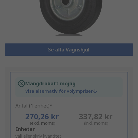
Se alla Vagnshjul
Mängdrabatt möjlig
Visa alternativ för volympriser
Antal (1 enhet)*
270,26 kr
337,82 kr
(exkl. moms)
(inkl. moms)
Add
Enheter
to
välj eller skriv kvantitet