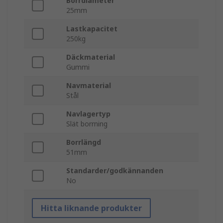
Borrdiameter
25mm
Lastkapacitet
250kg
Däckmaterial
Gummi
Navmaterial
Stål
Navlagertyp
Slät borrning
Borrlängd
51mm
Standarder/godkännanden
No
Hitta liknande produkter