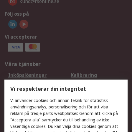
kund@rsonline.se
Följ oss på
Vi accepterar
Våra tjänster
Inköpslösningar
Kalibrering
Utökat sortiment
Oljetestning och analys
Vi respekterar din integritet
DesignSpark
Teknisk Support
Ditt lokala säljteam
Exportlösningar
Vi använder cookies och annan teknik för statistisk
användningsanalys, personalisering och för att visa
reklam på tredje parts webbplatser. Genom att klicka på
Support
"Acceptera alla" samtycker du till behandling av icke
Få hjälp
Retur av varor
väsentliga cookies. Du kan välja dina cookies genom att