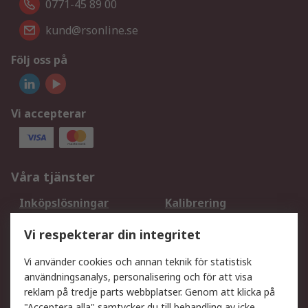
0771-45 89 00
kund@rsonline.se
Följ oss på
Vi accepterar
Våra tjänster
Inköpslösningar
Kalibrering
Utökat sortiment
Oljetestning och analys
Vi respekterar din integritet
DesignSpark
Teknisk Support
Ditt lokala säljteam
Exportlösningar
Vi använder cookies och annan teknik för statistisk
användningsanalys, personalisering och för att visa
reklam på tredje parts webbplatser. Genom att klicka på
Support
"Acceptera alla" samtycker du till behandling av icke