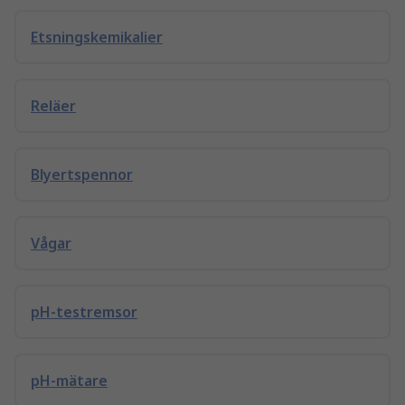
Etsningskemikalier
Reläer
Blyertspennor
Vågar
pH-testremsor
pH-mätare