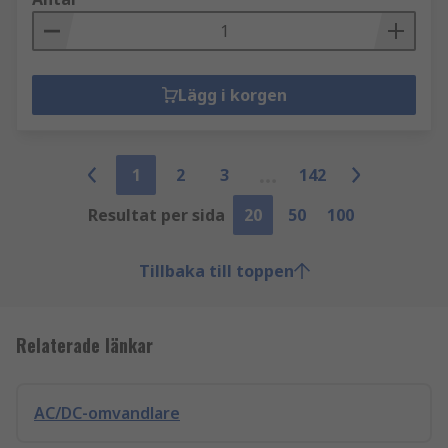
Lägg i korgen
1
2
3
142
Resultat per sida
20
50
100
Tillbaka till toppen
Relaterade länkar
AC/DC-omvandlare