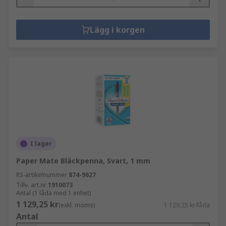
Lägg i korgen
I lager
Paper Mate Bläckpenna, Svart, 1 mm
RS-artikelnummer
874-9627
Tillv. art.nr
1910073
Antal (1 låda med 1 enhet)
1 129,25 kr
(exkl. moms)
1 129,25 kr/låda
Antal