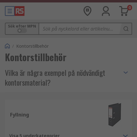
0
Sök efter MPN
/
Kontorstillbehör
Kontorstillbehör
Vilka är några exempel på nödvändigt
kontorsmaterial?
Nödvändiga artiklar som används dagligen på ett
kontor täcker ett brett spektrum. Bortsett från
annan mycket viktig utrustning, som datorer och
Fyllning
annan teknik. Exempel på grundläggande
material som kontor behöver är:
Visa 5 underkategorier