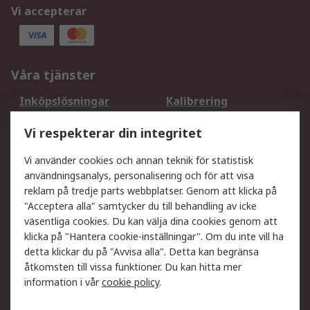
Vi accepterar
Våra tjänster
Inköpslösningar
Kalibrering
Utökat sortiment
Oljetestning och analys
Vi respekterar din integritet
DesignSpark
Teknisk Support
Ditt lokala säljteam
Exportlösningar
Vi använder cookies och annan teknik för statistisk
användningsanalys, personalisering och för att visa
reklam på tredje parts webbplatser. Genom att klicka på
Support
"Acceptera alla" samtycker du till behandling av icke
Få hjälp
Retur av varor
väsentliga cookies. Du kan välja dina cookies genom att
klicka på "Hantera cookie-inställningar". Om du inte vill ha
Leverans
Spåra din order
detta klickar du på "Avvisa alla". Detta kan begränsa
Begär en fakturakopi
Fördelar med RS-konto
åtkomsten till vissa funktioner. Du kan hitta mer
Betalningsalternativ
Okdo
information i vår
cookie policy
.