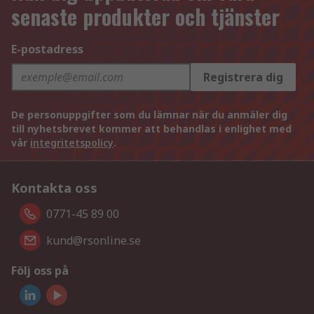
senaste produkter och tjänster
E-postadress
Registrera dig
De personuppgifter som du lämnar när du anmäler dig
till nyhetsbrevet kommer att behandlas i enlighet med
vår
integritetspolicy
.
Kontakta oss
0771-45 89 00
kund@rsonline.se
Följ oss på