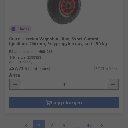
I lager
Guitel Hervieu Vagnshjul, Röd, Svart Gummi,
hjuldiam. 260 mm, Polypropylen nav, last 150 kg
RS-artikelnummer
400-081
Tillv. art.nr
3588121
Antal (1 enhet)
257,71 kr
(exkl. moms)
257,71 kr/enhet
Antal
Lägg i korgen
1
2
3
32