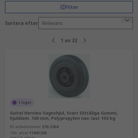
Filter
Sortera efter
Relevans
1
av
32
I lager
Guitel Hervieu Vagnshjul, Svart Slittåliga Gummi,
hjuldiam. 160 mm, Polypropylen nav, last 150 kg
RS-artikelnummer
270-2304
Tillv. art.nr
11601250
Antal (1 enhet)