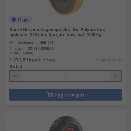
I lager
Guitel Hervieu Vagnshjul, Grå, Gul Polyuretan,
hjuldiam. 200 mm, Gjutjärn nav, last 1000 kg
RS-artikelnummer
400-075
Tillv. art.nr
23-514-200B20
Antal (1 enhet)
1 217,89 kr
(exkl. moms)
1 217,89 kr/enhet
Antal
Lägg i korgen