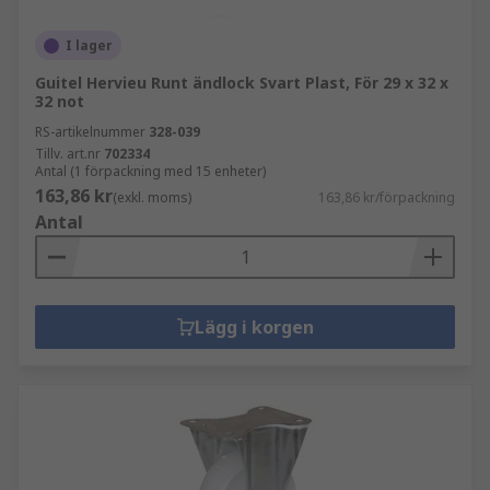
I lager
Guitel Hervieu Runt ändlock Svart Plast, För 29 x 32 x
32 not
RS-artikelnummer
328-039
Tillv. art.nr
702334
Antal (1 förpackning med 15 enheter)
163,86 kr
(exkl. moms)
163,86 kr/förpackning
Antal
Lägg i korgen