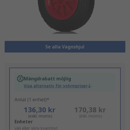
Se alla Vagnshjul
Mängdrabatt möjlig
Visa alternativ för volympriser
Antal (1 enhet)*
136,30 kr
170,38 kr
(exkl. moms)
(inkl. moms)
Add
Enheter
to
välj eller skriv kvantitet