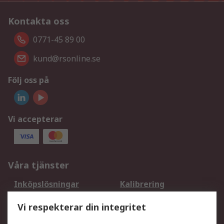
Kontakta oss
0771-45 89 00
kund@rsonline.se
Följ oss på
Vi accepterar
Våra tjänster
Inköpslösningar
Kalibrering
Utökat sortiment
Oljetestning och analys
Vi respekterar din integritet
DesignSpark
Teknisk Support