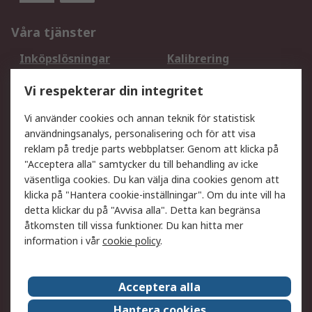
Våra tjänster
Inköpslösningar
Kalibrering
Utökat sortiment
Oljetestning och analys
Vi respekterar din integritet
DesignSpark
Teknisk Support
Ditt lokala säljteam
Exportlösningar
Vi använder cookies och annan teknik för statistisk
användningsanalys, personalisering och för att visa
reklam på tredje parts webbplatser. Genom att klicka på
Support
"Acceptera alla" samtycker du till behandling av icke
Få hjälp
Retur av varor
väsentliga cookies. Du kan välja dina cookies genom att
klicka på "Hantera cookie-inställningar". Om du inte vill ha
Leverans
Spåra din order
detta klickar du på "Avvisa alla". Detta kan begränsa
Begär en fakturakopi
Fördelar med RS-konto
åtkomsten till vissa funktioner. Du kan hitta mer
Betalningsalternativ
Okdo
information i vår
cookie policy
.
Om RS
Acceptera alla
Om RS
Försäljningsvillkor
Hantera cookies