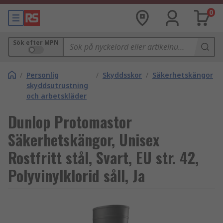
0
Sök efter MPN
/
Personlig
/
Skyddsskor
/
Säkerhetskängor
skyddsutrustning
och arbetskläder
Dunlop Protomastor
Säkerhetskängor, Unisex
Rostfritt stål, Svart, EU str. 42,
Polyvinylklorid såll, Ja