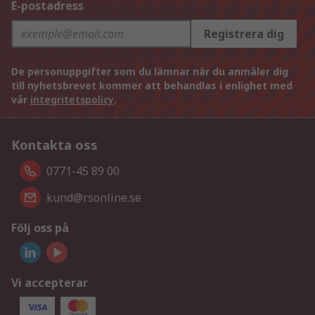
E-postadress
Registrera dig
De personuppgifter som du lämnar när du anmäler dig
till nyhetsbrevet kommer att behandlas i enlighet med
vår
integritetspolicy
.
Kontakta oss
0771-45 89 00
kund@rsonline.se
Följ oss på
Vi accepterar