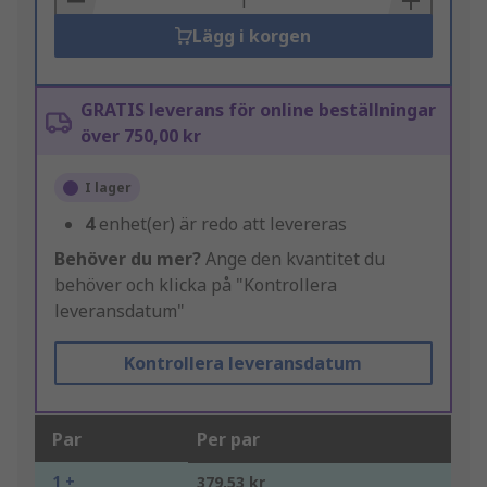
Lägg i korgen
GRATIS leverans för online beställningar
över 750,00 kr
I lager
4
enhet(er) är redo att levereras
Behöver du mer?
Ange den kvantitet du
behöver och klicka på "Kontrollera
leveransdatum"
Kontrollera leveransdatum
Par
Per par
1 +
379,53 kr