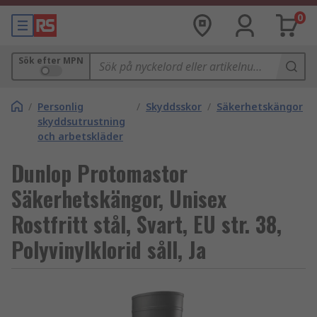
0
Sök efter MPN
/
Personlig
/
Skyddsskor
/
Säkerhetskängor
skyddsutrustning
och arbetskläder
Dunlop Protomastor
Säkerhetskängor, Unisex
Rostfritt stål, Svart, EU str. 38,
Polyvinylklorid såll, Ja