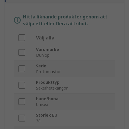
Hitta liknande produkter genom att
välja ett eller flera attribut.
Välj alla
Varumärke
Dunlop
Serie
Protomastor
Produkttyp
Säkerhetskängor
hane/hona
Unisex
Storlek EU
38