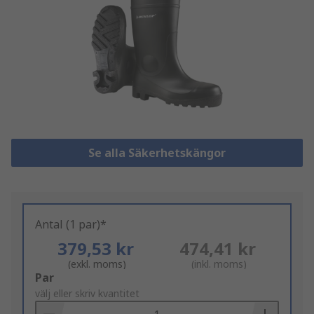
Se alla Säkerhetskängor
Antal (1 par)*
379,53 kr
474,41 kr
(exkl. moms)
(inkl. moms)
Add
Par
to
välj eller skriv kvantitet
Basket