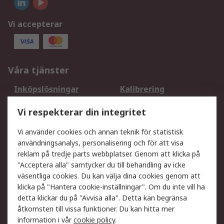
Vi accepterar
Våra tjänster
Inköpslösningar
Kalibrering
Utökat sortiment
Oljetestning och analys
Vi respekterar din integritet
DesignSpark
Teknisk Support
Ditt lokala säljteam
Exportlösningar
Vi använder cookies och annan teknik för statistisk
användningsanalys, personalisering och för att visa
reklam på tredje parts webbplatser. Genom att klicka på
Support
"Acceptera alla" samtycker du till behandling av icke
Få hjälp
Retur av varor
väsentliga cookies. Du kan välja dina cookies genom att
klicka på "Hantera cookie-inställningar". Om du inte vill ha
Leverans
Spåra din order
detta klickar du på "Avvisa alla". Detta kan begränsa
Begär en fakturakopi
Fördelar med RS-konto
åtkomsten till vissa funktioner. Du kan hitta mer
Betalningsalternativ
Okdo
information i vår
cookie policy
.