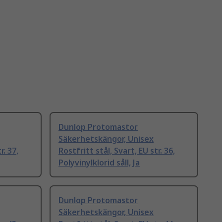
Dunlop Protomastor
Säkerhetskängor, Unisex
r. 37,
Rostfritt stål, Svart, EU str. 36,
Polyvinylklorid såll, Ja
Dunlop Protomastor
Säkerhetskängor, Unisex