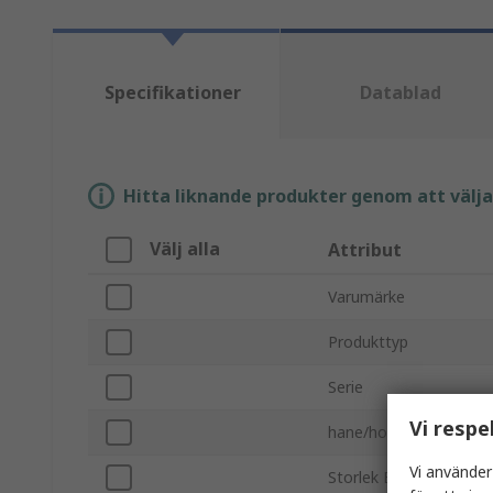
Specifikationer
Datablad
Hitta liknande produkter genom att välja e
Välj alla
Attribut
Varumärke
Produkttyp
Serie
Vi respe
hane/hona
Vi använder
Storlek EU