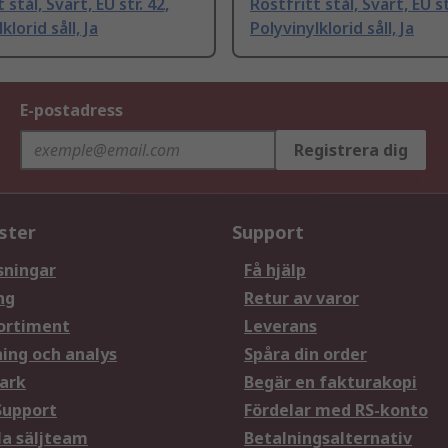
 stål, Svart, EU str. 42,
Rostfritt stål, Svart, EU st
klorid såll, Ja
Polyvinylklorid såll, Ja
E-postadress
Registrera dig
ster
Support
sningar
Få hjälp
ng
Retur av varor
ortiment
Leverans
ning och analys
Spåra din order
ark
Begär en fakturakopi
Support
Fördelar med RS-konto
la säljteam
Betalningsalternativ