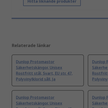
Hitta liknande produkter
Relaterade länkar
Dunlop Protomastor
Dunlop 
Säkerhetskängor, Unisex
Säkerhe
Rostfritt stål, Svart, EU str. 47,
Rostfritt
Polyvinylklorid såll, Ja
Polyvinyl
Dunlop Protomastor
Dunlop 
Säkerhetskängor, Unisex
Säkerhe