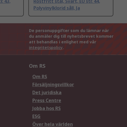
r. 43,
Rostfritt stål, Svart, EU str. 44,
Polyvinylklorid såll, Ja
De personuppgifter som du lämnar när
du anmäler dig till nyhetsbrevet kommer
att behandlas i enlighet med vår
integritetspolicy
.
Om RS
Om RS
Försäljningsvillkor
Det juridiska
Press Centre
Jobba hos RS
ESG
Över hela världen