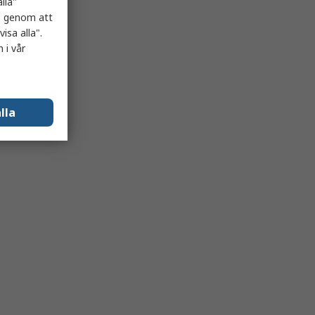
lla"
es genom att
isa alla".
 i vår
lla