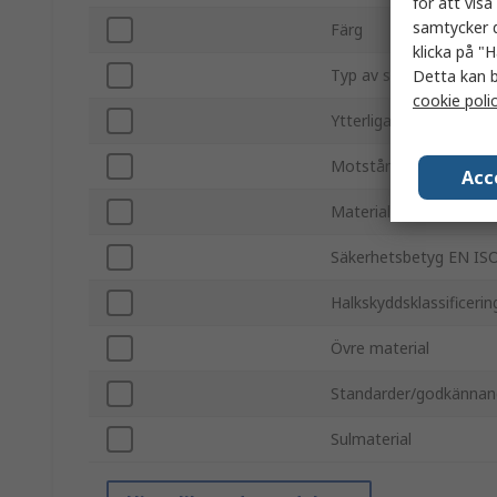
för att vis
samtycker d
Färg
klicka på "H
Typ av säkerhetståhät
Detta kan b
cookie poli
Ytterligare säkerhetsf
Motståndsegenskaper
Acc
Material mellansula
Säkerhetsbetyg EN IS
Halkskyddsklassificerin
Övre material
Standarder/godkänna
Sulmaterial