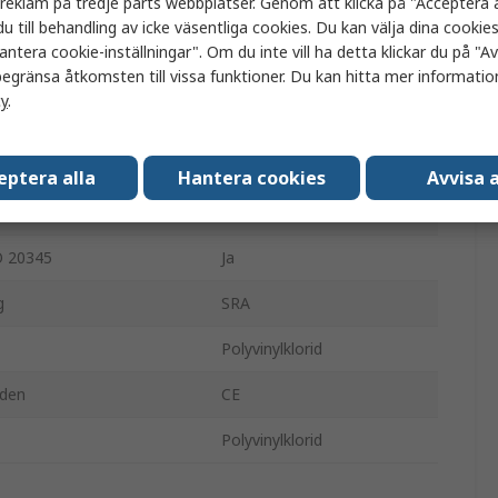
a reklam på tredje parts webbplatser. Genom att klicka på "Acceptera a
u till behandling av icke väsentliga cookies. Du kan välja dina cooki
Svart
antera cookie-inställningar". Om du inte vill ha detta klickar du på "Avv
ta
Rostfritt stål
egränsa åtkomsten till vissa funktioner. Du kan hitta mer information
cy
.
unktioner
A
Oljeresistent
eptera alla
Hantera cookies
Avvisa a
Stål
O 20345
Ja
g
SRA
Polyvinylklorid
nden
CE
Polyvinylklorid