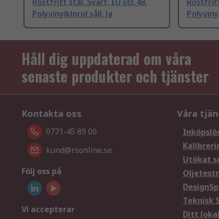
Rostfritt stål, Svart, EU str. 48,
Rostfritt
Polyvinylklorid såll, Ja
Polyvinyl
Håll dig uppdaterad om våra
senaste produkter och tjänster
Kontakta oss
Våra tjän
0771-45 89 00
Inköpslö
Kalibreri
kund@rsonline.se
Utökat s
Följ oss på
Oljetest
DesignSp
Teknisk 
Vi accepterar
Ditt loka