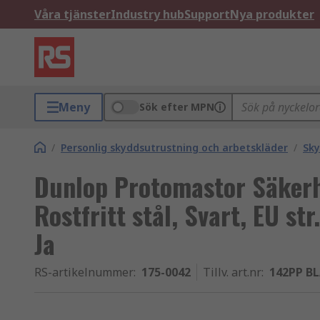
Våra tjänster
Industry hub
Support
Nya produkter
Meny
Sök efter MPN
/
Personlig skyddsutrustning och arbetskläder
/
Sky
Dunlop Protomastor Säkerh
Rostfritt stål, Svart, EU str
Ja
RS-artikelnummer
:
175-0042
Tillv. art.nr
:
142PP B