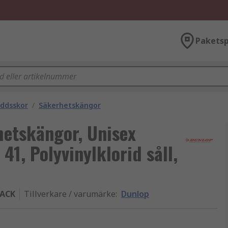
Paketsp
ddsskor
/
Säkerhetskängor
etskängor, Unisex
. 41, Polyvinylklorid såll,
LACK
Tillverkare / varumärke
:
Dunlop