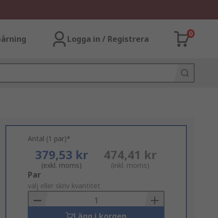
0
årning
Logga in / Registrera
Antal (1 par)*
379,53 kr
474,41 kr
(exkl. moms)
(inkl. moms)
Add
Par
to
välj eller skriv kvantitet
Basket
Lägg i korgen