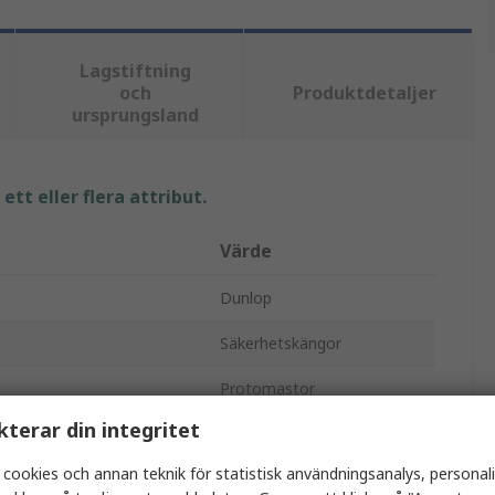
Lagstiftning
och
Produktdetaljer
ursprungsland
tt eller flera attribut.
Värde
Dunlop
Säkerhetskängor
Protomastor
kterar din integritet
Unisex
 cookies och annan teknik för statistisk användningsanalys, personal
41