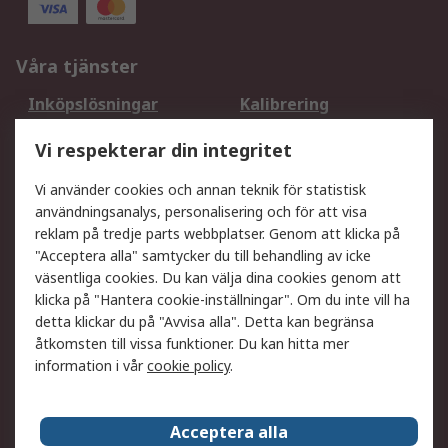
Våra tjänster
Inköpslösningar
Kalibrering
Utökat sortiment
Oljetestning och analys
Vi respekterar din integritet
DesignSpark
Teknisk Support
Ditt lokala säljteam
Exportlösningar
Vi använder cookies och annan teknik för statistisk
användningsanalys, personalisering och för att visa
reklam på tredje parts webbplatser. Genom att klicka på
Support
"Acceptera alla" samtycker du till behandling av icke
Få hjälp
Retur av varor
väsentliga cookies. Du kan välja dina cookies genom att
klicka på "Hantera cookie-inställningar". Om du inte vill ha
Leverans
Spåra din order
detta klickar du på "Avvisa alla". Detta kan begränsa
Begär en fakturakopi
Fördelar med RS-konto
åtkomsten till vissa funktioner. Du kan hitta mer
Betalningsalternativ
Okdo
information i vår
cookie policy
.
Om RS
Acceptera alla