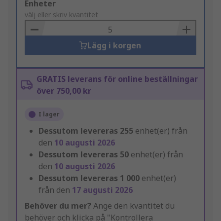
Add
Enheter
to
välj eller skriv kvantitet
Basket
Lägg i korgen
GRATIS leverans för online beställningar
över 750,00 kr
I lager
Dessutom levereras
255
enhet(er) från
den
10 augusti 2026
Dessutom levereras
50
enhet(er) från
den
10 augusti 2026
Dessutom levereras
1 000
enhet(er)
från den
17 augusti 2026
Behöver du mer?
Ange den kvantitet du
behöver och klicka på "Kontrollera