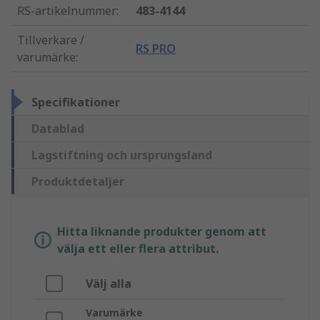
RS-artikelnummer
:
483-4144
Tillverkare /
RS PRO
varumärke
:
Specifikationer
Datablad
Lagstiftning och ursprungsland
Produktdetaljer
Hitta liknande produkter genom att
välja ett eller flera attribut.
Välj alla
Varumärke