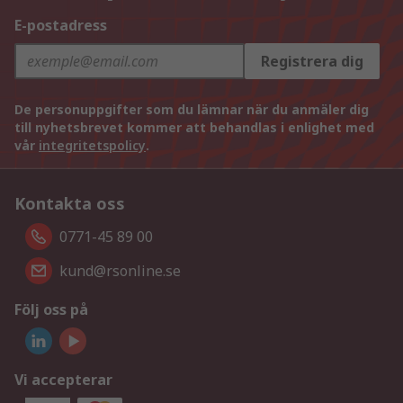
E-postadress
Registrera dig
De personuppgifter som du lämnar när du anmäler dig
till nyhetsbrevet kommer att behandlas i enlighet med
vår
integritetspolicy
.
Kontakta oss
0771-45 89 00
kund@rsonline.se
Följ oss på
Vi accepterar