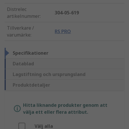
Distrelec
304-05-619
artikelnummer
:
Tillverkare /
RS PRO
varumärke
:
Specifikationer
Datablad
Lagstiftning och ursprungsland
Produktdetaljer
Hitta liknande produkter genom att
välja ett eller flera attribut.
Välj alla