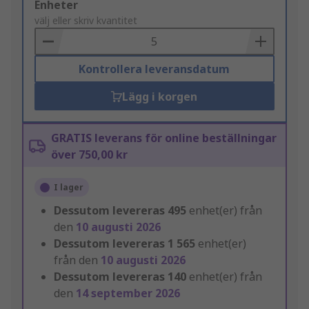
Add
Enheter
to
välj eller skriv kvantitet
Basket
Kontrollera leveransdatum
Lägg i korgen
GRATIS leverans för online beställningar
över 750,00 kr
I lager
Dessutom levereras
495
enhet(er) från
den
10 augusti 2026
Dessutom levereras
1 565
enhet(er)
från den
10 augusti 2026
Dessutom levereras
140
enhet(er) från
den
14 september 2026