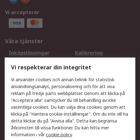
Vi accepterar
Våra tjänster
Inköpslösningar
Kalibrering
Utökat sortiment
Oljetestning och analys
Vi respekterar din integritet
DesignSpark
Teknisk Support
Ditt lokala säljteam
Exportlösningar
Vi använder cookies och annan teknik för statistisk
användningsanalys, personalisering och för att visa
reklam på tredje parts webbplatser. Genom att klicka på
Support
"Acceptera alla" samtycker du till behandling av icke
Få hjälp
Retur av varor
väsentliga cookies. Du kan välja dina cookies genom att
klicka på "Hantera cookie-inställningar". Om du inte vill ha
Leverans
Spåra din order
detta klickar du på "Avvisa alla". Detta kan begränsa
Begär en fakturakopi
Fördelar med RS-konto
åtkomsten till vissa funktioner. Du kan hitta mer
Betalningsalternativ
Okdo
information i vår
cookie policy
.