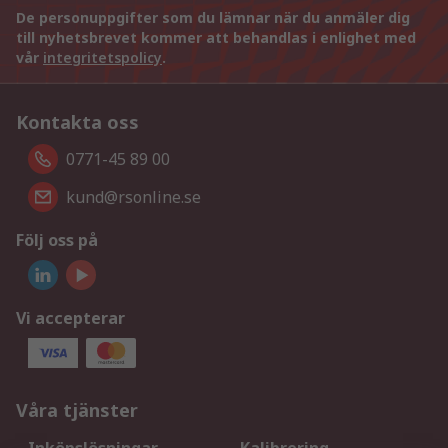
De personuppgifter som du lämnar när du anmäler dig
till nyhetsbrevet kommer att behandlas i enlighet med
vår
integritetspolicy
.
Kontakta oss
0771-45 89 00
kund@rsonline.se
Följ oss på
Vi accepterar
Våra tjänster