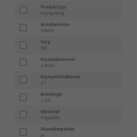
Produkttyp
Krympslang
Ärmdiameter
4.8mm
Färg
Blå
Krympdiameter
2.4mm
Krympförhållande
2:1
Ärmlängd
1.2m
Material
Polyolefin
Flamdämpande
Ja