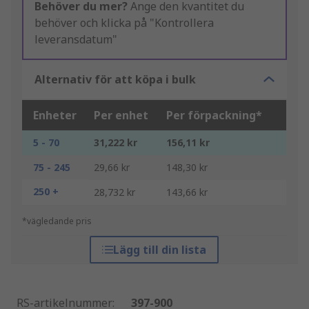
Behöver du mer?
Ange den kvantitet du
behöver och klicka på "Kontrollera
leveransdatum"
Alternativ för att köpa i bulk
Enheter
Per enhet
Per förpackning*
5 - 70
31,222 kr
156,11 kr
75 - 245
29,66 kr
148,30 kr
250 +
28,732 kr
143,66 kr
*vägledande pris
Lägg till din lista
RS-artikelnummer
:
397-900