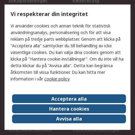
Inköpslösningar
Kalibrering
Utökat sortiment
Oljetestning och analys
Vi respekterar din integritet
DesignSpark
Teknisk Support
Ditt lokala säljteam
Exportlösningar
Vi använder cookies och annan teknik för statistisk
användningsanalys, personalisering och för att visa
reklam på tredje parts webbplatser. Genom att klicka på
Support
"Acceptera alla" samtycker du till behandling av icke
Få hjälp
Retur av varor
väsentliga cookies. Du kan välja dina cookies genom att
klicka på "Hantera cookie-inställningar". Om du inte vill ha
Leverans
Spåra din order
detta klickar du på "Avvisa alla". Detta kan begränsa
Begär en fakturakopi
Fördelar med RS-konto
åtkomsten till vissa funktioner. Du kan hitta mer
Betalningsalternativ
Okdo
information i vår
cookie policy
.
Om RS
Acceptera alla
Om RS
Försäljningsvillkor
Hantera cookies
Det juridiska
Press Centre
Avvisa alla
Jobba hos RS
ESG
Över hela världen
Våra certificeringar