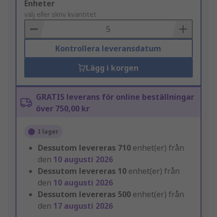
Add
Enheter
to
välj eller skriv kvantitet
Basket
Kontrollera leveransdatum
Lägg i korgen
GRATIS leverans för online beställningar
över 750,00 kr
I lager
Dessutom levereras
710
enhet(er) från
den
10 augusti 2026
Dessutom levereras
10
enhet(er) från
den
10 augusti 2026
Dessutom levereras
500
enhet(er) från
den
17 augusti 2026