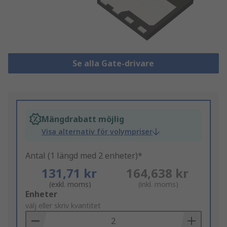
Se alla Gate-drivare
Mängdrabatt möjlig
Visa alternativ för volympriser
Antal (1 längd med 2 enheter)*
131,71 kr
164,638 kr
(exkl. moms)
(inkl. moms)
Add
Enheter
to
välj eller skriv kvantitet
Basket