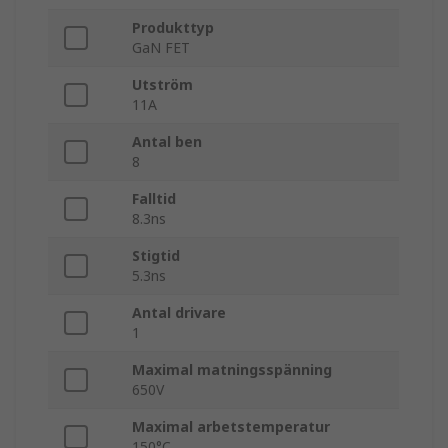
Produkttyp
GaN FET
Utström
11A
Antal ben
8
Falltid
8.3ns
Stigtid
5.3ns
Antal drivare
1
Maximal matningsspänning
650V
Maximal arbetstemperatur
150°C