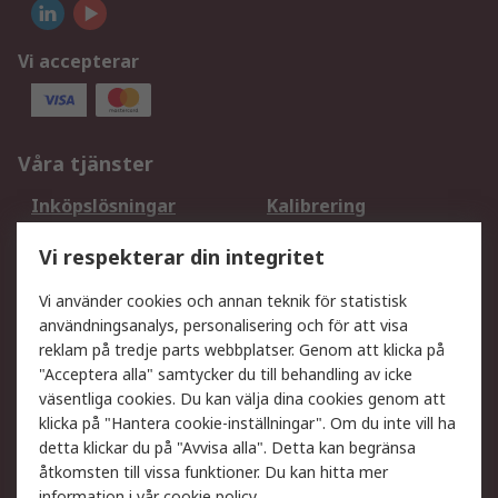
Vi accepterar
Våra tjänster
Inköpslösningar
Kalibrering
Utökat sortiment
Oljetestning och analys
Vi respekterar din integritet
DesignSpark
Teknisk Support
Ditt lokala säljteam
Exportlösningar
Vi använder cookies och annan teknik för statistisk
användningsanalys, personalisering och för att visa
reklam på tredje parts webbplatser. Genom att klicka på
Support
"Acceptera alla" samtycker du till behandling av icke
Få hjälp
Retur av varor
väsentliga cookies. Du kan välja dina cookies genom att
klicka på "Hantera cookie-inställningar". Om du inte vill ha
Leverans
Spåra din order
detta klickar du på "Avvisa alla". Detta kan begränsa
Begär en fakturakopi
Fördelar med RS-konto
åtkomsten till vissa funktioner. Du kan hitta mer
Betalningsalternativ
Okdo
information i vår
cookie policy
.