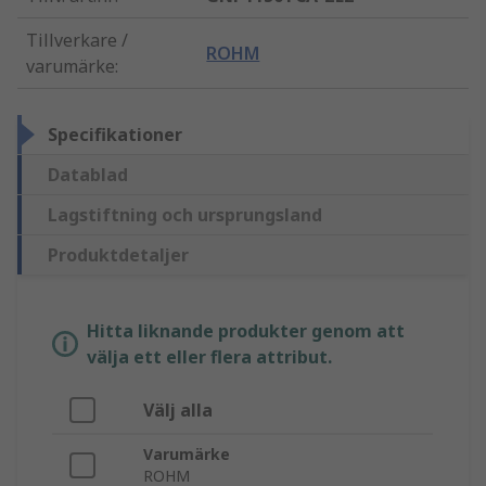
Tillverkare /
ROHM
varumärke
:
Specifikationer
Datablad
Lagstiftning och ursprungsland
Produktdetaljer
Hitta liknande produkter genom att
välja ett eller flera attribut.
Välj alla
Varumärke
ROHM