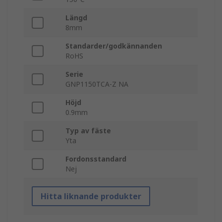
Längd
8mm
Standarder/godkännanden
RoHS
Serie
GNP1150TCA-Z NA
Höjd
0.9mm
Typ av fäste
Yta
Fordonsstandard
Nej
Hitta liknande produkter