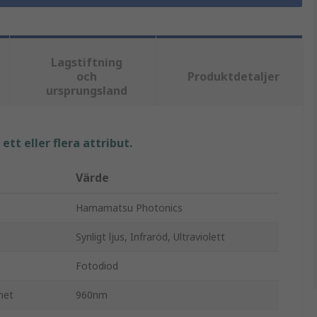
Lagstiftning
och
Produktdetaljer
ursprungsland
tt eller flera attribut.
Värde
Hamamatsu Photonics
Synligt ljus, Infraröd, Ultraviolett
Fotodiod
het
960nm