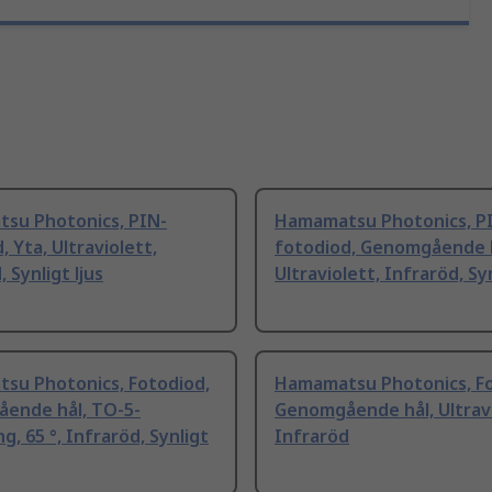
su Photonics, PIN-
Hamamatsu Photonics, P
, Yta, Ultraviolett,
fotodiod, Genomgående h
 Synligt ljus
Ultraviolett, Infraröd, Syn
su Photonics, Fotodiod,
Hamamatsu Photonics, Fo
ende hål, TO-5-
Genomgående hål, Ultravi
g, 65 °, Infraröd, Synligt
Infraröd