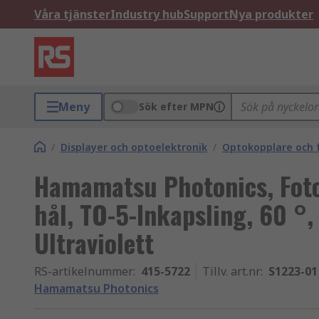
Våra tjänster
Industry hub
Support
Nya produkter
Meny
Sök efter MPN
/
Displayer och optoelektronik
/
Optokopplare och 
Hamamatsu Photonics, Fot
hål, TO-5-Inkapsling, 60 °, 
Ultraviolett
RS-artikelnummer
:
415-5722
Tillv. art.nr
:
S1223-01
Hamamatsu Photonics