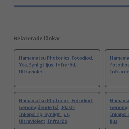
Relaterade länkar
Hamamatsu Photonics, Fotodiod,
Hamamat
Yta, Synligt ljus, Infraröd,
fotodiod
Ultraviolett
Infraröd,
Hamamatsu Photonics, Fotodiod,
Hamamat
Genomgående hål, Plast-
Genomgå
Inkapsling, Synligt ljus,
Inkapslin
Ultraviolett, Infraröd
ljus