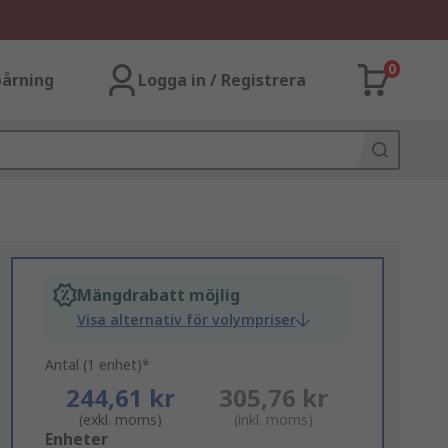
0
årning
Logga in / Registrera
Mängdrabatt möjlig
Visa alternativ för volympriser
Antal (1 enhet)*
244,61 kr
305,76 kr
(exkl. moms)
(inkl. moms)
Add
Enheter