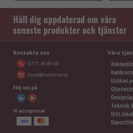
Håll dig uppdaterad om våra
senaste produkter och tjänster
Kontakta oss
Våra tjän
0771-45 89 00
Inköpslö
Kalibreri
kund@rsonline.se
Utökat s
Följ oss på
Oljetest
DesignSp
Teknisk 
Vi accepterar
Ditt loka
Exportlö