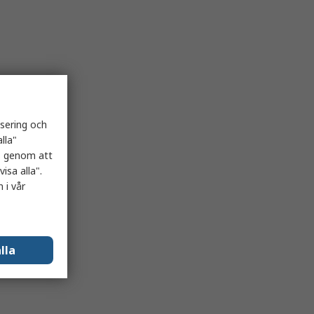
isering och
lla"
es genom att
isa alla".
 i vår
lla