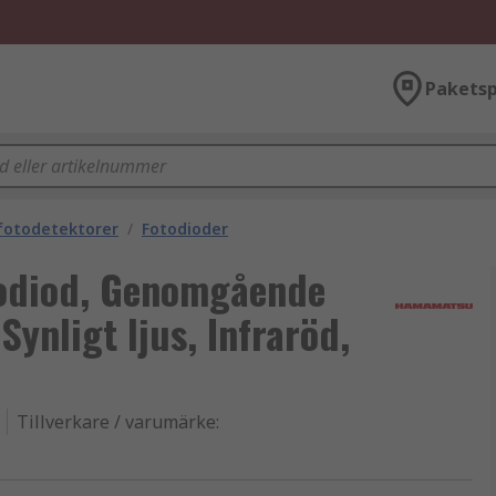
Paketsp
fotodetektorer
/
Fotodioder
odiod, Genomgående
Synligt ljus, Infraröd,
Tillverkare / varumärke
: