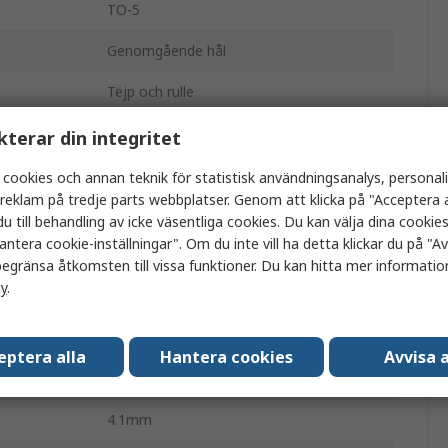
TO-5
Genomgående hål
Tejp och rulle
2
kterar din integritet
gd
320nm
 cookies och annan teknik för statistisk användningsanalys, personal
a reklam på tredje parts webbplatser. Genom att klicka på "Acceptera a
gd
1100nm
u till behandling av icke väsentliga cookies. Du kan välja dina cooki
antera cookie-inställningar". Om du inte vill ha detta klickar du på "Avv
0.6ns
egränsa åtkomsten till vissa funktioner. Du kan hitta mer information
cy
.
-25°C
Nej
eptera alla
Hantera cookies
Avvisa a
85°C
4.1mm