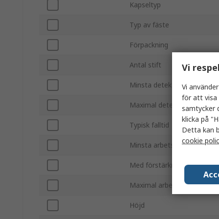
Kapseltyp
Typ av fäste
Förpackning
Antal stift
Vi respe
Minsta detekterade våglän
Vi använder
för att vis
Maximal detekterad våglän
samtycker d
klicka på "H
Typisk falltid
Detta kan b
cookie poli
Minsta arbetsstemperatur
Med förstärkning
Acc
Maximal arbetstemperatur
Höjd