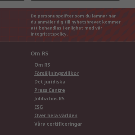
De personuppgifter som du lämnar när
du anmäler dig till nyhetsbrevet kommer
att behandlas i enlighet med vår
integritetspolicy
.
Om RS
Om RS
Försäljningsvillkor
Det juridiska
Press Centre
Jobba hos RS
ESG
Över hela världen
Våra certificeringar