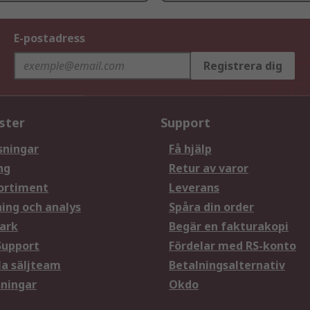
E-postadress
Registrera dig
ster
Support
sningar
Få hjälp
ng
Retur av varor
ortiment
Leverans
ning och analys
Spåra din order
ark
Begär en fakturakopi
Support
Fördelar med RS-konto
la säljteam
Betalningsalternativ
sningar
Okdo