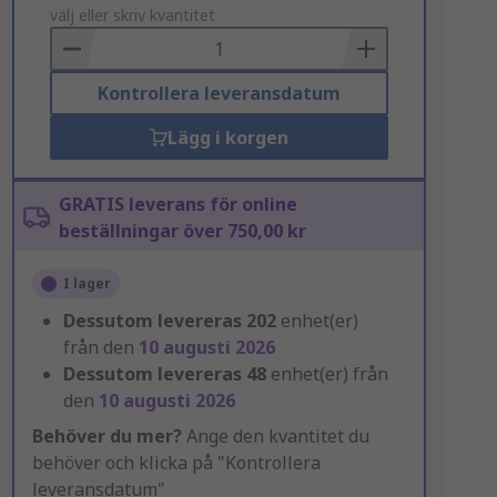
to
välj eller skriv kvantitet
Basket
Kontrollera leveransdatum
Lägg i korgen
GRATIS leverans för online
beställningar över 750,00 kr
I lager
Dessutom levereras
202
enhet(er)
från den
10 augusti 2026
Dessutom levereras
48
enhet(er) från
den
10 augusti 2026
Behöver du mer?
Ange den kvantitet du
behöver och klicka på "Kontrollera
leveransdatum"