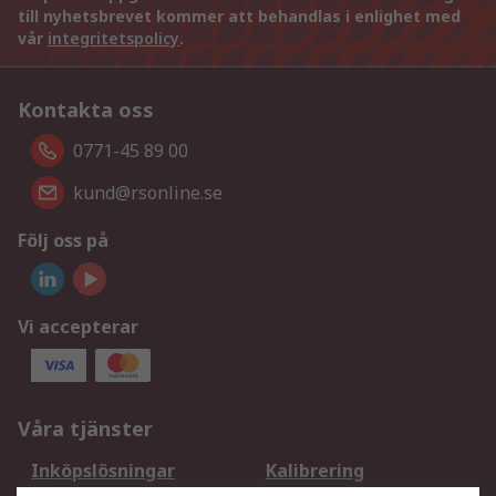
till nyhetsbrevet kommer att behandlas i enlighet med
vår
integritetspolicy
.
Kontakta oss
0771-45 89 00
kund@rsonline.se
Följ oss på
Vi accepterar
Våra tjänster
Inköpslösningar
Kalibrering