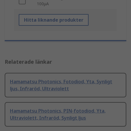
100μA
Hitta liknande produkter
Relaterade länkar
Hamamatsu Photonics, Fotodiod, Yta, Synligt
ljus, Infraröd, Ultraviolett
Hamamatsu Photonics, PIN-fotodiod, Yta,
Ultraviolett, Infraröd, Synligt ljus