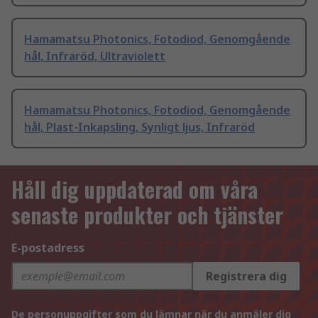
Hamamatsu Photonics, Fotodiod, Genomgående
hål, Infraröd, Ultraviolett
Hamamatsu Photonics, Fotodiod, Genomgående
hål, Plast-Inkapsling, Synligt ljus, Infraröd
Håll dig uppdaterad om våra
senaste produkter och tjänster
E-postadress
Registrera dig
De personuppgifter som du lämnar när du anmäler dig