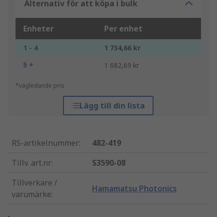
Alternativ för att köpa i bulk
Enheter
Per enhet
1 - 4
1 734,66 kr
5 +
1 682,69 kr
*vägledande pris
Lägg till din lista
RS-artikelnummer
:
482-419
Tillv. art.nr
:
S3590-08
Tillverkare /
Hamamatsu Photonics
varumärke
: