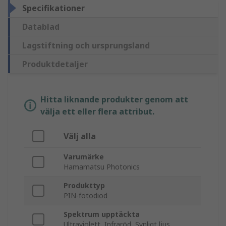
Specifikationer
Datablad
Lagstiftning och ursprungsland
Produktdetaljer
Hitta liknande produkter genom att
välja ett eller flera attribut.
Välj alla
Varumärke
Hamamatsu Photonics
Produkttyp
PIN-fotodiod
Spektrum upptäckta
Ultraviolett, Infraröd, Synligt ljus