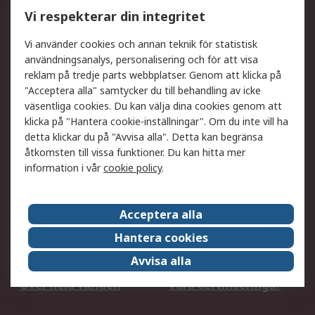
Utökat sortiment
Oljetestning och analys
Vi respekterar din integritet
DesignSpark
Teknisk Support
Ditt lokala säljteam
Exportlösningar
Vi använder cookies och annan teknik för statistisk
användningsanalys, personalisering och för att visa
reklam på tredje parts webbplatser. Genom att klicka på
Support
"Acceptera alla" samtycker du till behandling av icke
Få hjälp
Retur av varor
väsentliga cookies. Du kan välja dina cookies genom att
klicka på "Hantera cookie-inställningar". Om du inte vill ha
Leverans
Spåra din order
detta klickar du på "Avvisa alla". Detta kan begränsa
Begär en fakturakopi
Fördelar med RS-konto
åtkomsten till vissa funktioner. Du kan hitta mer
Betalningsalternativ
Okdo
information i vår
cookie policy
.
Om RS
Acceptera alla
Om RS
Försäljningsvillkor
Hantera cookies
Det juridiska
Press Centre
Avvisa alla
Jobba hos RS
ESG
Över hela världen
Våra certificeringar