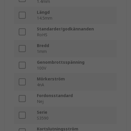
1.4mm
Längd
14.5mm
Standarder/godkännanden
RoHS
Bredd
1mm
Genombrottsspänning
100V
Mörkerström
4nA
Fordonsstandard
Nej
Serie
S3590
Kortslutningsström