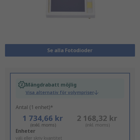
Se alla Fotodioder
Mängdrabatt möjlig
Visa alternativ för volympriser
Antal (1 enhet)*
1 734,66 kr
2 168,32 kr
(exkl. moms)
(inkl. moms)
Add
Enheter
to
välj eller skriv kvantitet