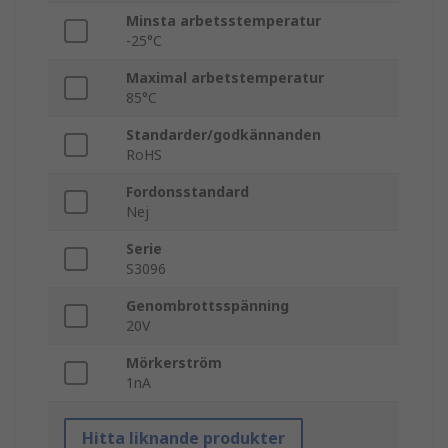
Minsta arbetsstemperatur
-25°C
Maximal arbetstemperatur
85°C
Standarder/godkännanden
RoHS
Fordonsstandard
Nej
Serie
S3096
Genombrottsspänning
20V
Mörkerström
1nA
Hitta liknande produkter