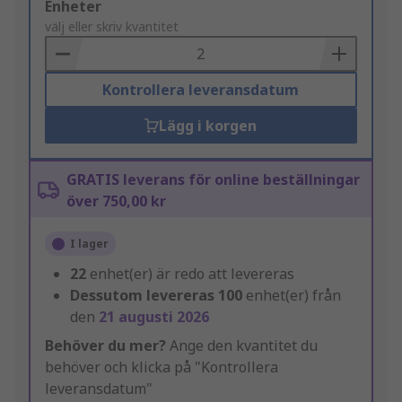
Add
Enheter
to
välj eller skriv kvantitet
Basket
Kontrollera leveransdatum
Lägg i korgen
GRATIS leverans för online beställningar
över 750,00 kr
I lager
22
enhet(er) är redo att levereras
Dessutom levereras
100
enhet(er) från
den
21 augusti 2026
Behöver du mer?
Ange den kvantitet du
behöver och klicka på "Kontrollera
leveransdatum"