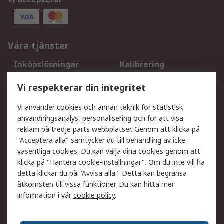
Våra tjänster
Inköpslösningar
Kalibrering
Utökat sortiment
Oljetestning och analys
Vi respekterar din integritet
DesignSpark
Teknisk Support
Ditt lokala säljteam
Exportlösningar
Vi använder cookies och annan teknik för statistisk
användningsanalys, personalisering och för att visa
reklam på tredje parts webbplatser. Genom att klicka på
Support
"Acceptera alla" samtycker du till behandling av icke
Få hjälp
Retur av varor
väsentliga cookies. Du kan välja dina cookies genom att
klicka på "Hantera cookie-inställningar". Om du inte vill ha
Leverans
Spåra din order
detta klickar du på "Avvisa alla". Detta kan begränsa
Begär en fakturakopi
Fördelar med RS-konto
åtkomsten till vissa funktioner. Du kan hitta mer
Betalningsalternativ
Okdo
information i vår
cookie policy
.
Om RS