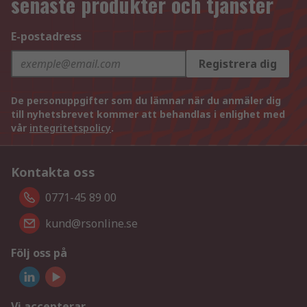
senaste produkter och tjänster
E-postadress
Registrera dig
De personuppgifter som du lämnar när du anmäler dig
till nyhetsbrevet kommer att behandlas i enlighet med
vår
integritetspolicy
.
Kontakta oss
0771-45 89 00
kund@rsonline.se
Följ oss på
Vi accepterar