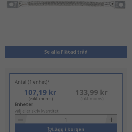
Se alla Flätad tråd
Antal (1 enhet)*
107,19 kr
133,99 kr
(exkl. moms)
(inkl. moms)
Add
Enheter
to
välj eller skriv kvantitet
Basket
Lägg i korgen