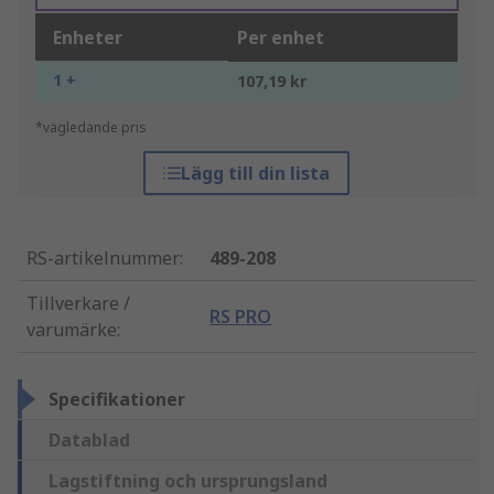
Enheter
Per enhet
1 +
107,19 kr
*vägledande pris
Lägg till din lista
RS-artikelnummer
:
489-208
Tillverkare /
RS PRO
varumärke
:
Specifikationer
Datablad
Lagstiftning och ursprungsland