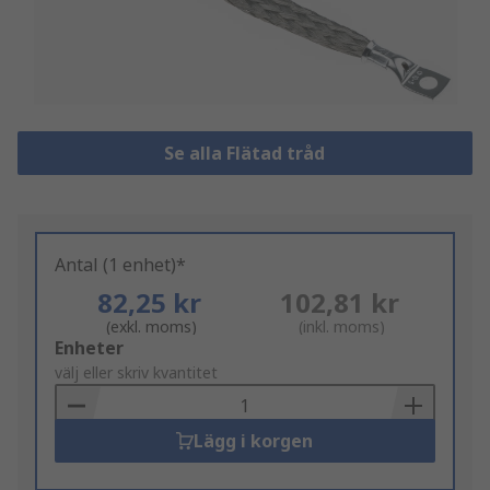
Se alla Flätad tråd
Antal (1 enhet)*
82,25 kr
102,81 kr
(exkl. moms)
(inkl. moms)
Add
Enheter
to
välj eller skriv kvantitet
Basket
Lägg i korgen