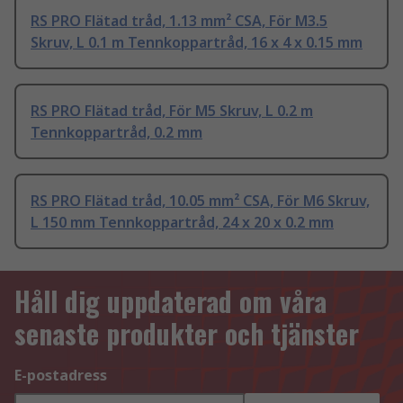
RS PRO Flätad tråd, 1.13 mm² CSA, För M3.5
Skruv, L 0.1 m Tennkoppartråd, 16 x 4 x 0.15 mm
RS PRO Flätad tråd, För M5 Skruv, L 0.2 m
Tennkoppartråd, 0.2 mm
RS PRO Flätad tråd, 10.05 mm² CSA, För M6 Skruv,
L 150 mm Tennkoppartråd, 24 x 20 x 0.2 mm
Håll dig uppdaterad om våra
senaste produkter och tjänster
E-postadress