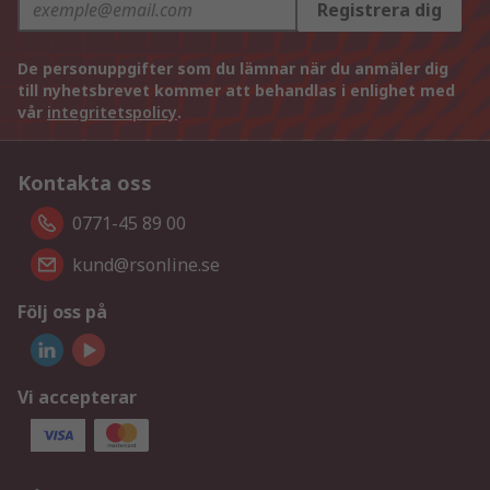
Registrera dig
De personuppgifter som du lämnar när du anmäler dig
till nyhetsbrevet kommer att behandlas i enlighet med
vår
integritetspolicy
.
Kontakta oss
0771-45 89 00
kund@rsonline.se
Följ oss på
Vi accepterar