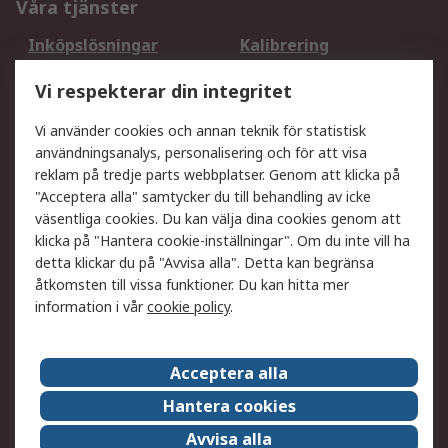
Våra tjänster
Inköpslösningar
Kalibrering
Utökat sortiment
Oljetestning och analys
Vi respekterar din integritet
DesignSpark
Teknisk Support
Ditt lokala säljteam
Exportlösningar
Vi använder cookies och annan teknik för statistisk
användningsanalys, personalisering och för att visa
reklam på tredje parts webbplatser. Genom att klicka på
Support
"Acceptera alla" samtycker du till behandling av icke
Få hjälp
Retur av varor
väsentliga cookies. Du kan välja dina cookies genom att
klicka på "Hantera cookie-inställningar". Om du inte vill ha
Leverans
Spåra din order
detta klickar du på "Avvisa alla". Detta kan begränsa
Begär en fakturakopi
Fördelar med RS-konto
åtkomsten till vissa funktioner. Du kan hitta mer
Betalningsalternativ
Okdo
information i vår
cookie policy
.
Om RS
Acceptera alla
Om RS
Försäljningsvillkor
Hantera cookies
Det juridiska
Press Centre
Avvisa alla
Jobba hos RS
ESG