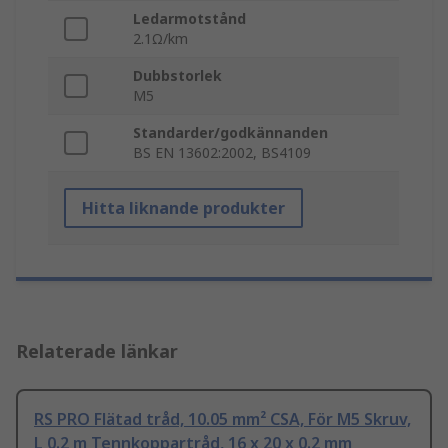
Ledarmotstånd
2.1Ω/km
Dubbstorlek
M5
Standarder/godkännanden
BS EN 13602:2002, BS4109
Hitta liknande produkter
Relaterade länkar
RS PRO Flätad tråd, 10.05 mm² CSA, För M5 Skruv,
L 0.2 m Tennkoppartråd, 16 x 20 x 0.2 mm