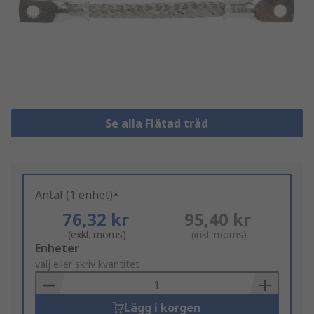
Se alla Flätad tråd
Antal (1 enhet)*
76,32 kr
95,40 kr
(exkl. moms)
(inkl. moms)
Add
Enheter
to
välj eller skriv kvantitet
Basket
Lägg i korgen