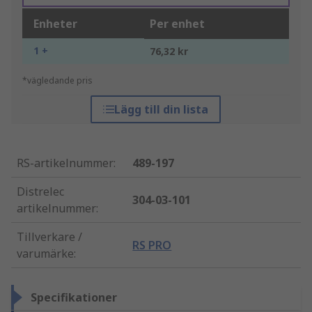
Enheter
Per enhet
1 +
76,32 kr
*vägledande pris
Lägg till din lista
RS-artikelnummer
:
489-197
Distrelec
304-03-101
artikelnummer
:
Tillverkare /
RS PRO
varumärke
:
Specifikationer