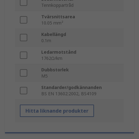
Tennkoppartråd
Tvärsnittsarea
10.05 mm²
Kabellängd
0.1m
Ledarmotstånd
1762Ω/km
Dubbstorlek
M5
Standarder/godkännanden
BS EN 13602:2002, BS4109
Hitta liknande produkter