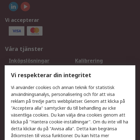
Vi accepterar
Våra tjänster
Inköpslösningar
Kalibrering
Utökat sortiment
Oljetestning och analys
Vi respekterar din integritet
DesignSpark
Teknisk Support
Ditt lokala säljteam
Exportlösningar
Vi använder cookies och annan teknik för statistisk
användningsanalys, personalisering och för att visa
reklam på tredje parts webbplatser. Genom att klicka på
Support
"Acceptera alla" samtycker du till behandling av icke
Få hjälp
Retur av varor
väsentliga cookies. Du kan välja dina cookies genom att
klicka på "Hantera cookie-inställningar". Om du inte vill ha
Leverans
Spåra din order
detta klickar du på "Avvisa alla". Detta kan begränsa
Begär en fakturakopi
Fördelar med RS-konto
åtkomsten till vissa funktioner. Du kan hitta mer