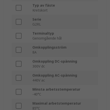
Typ av fäste
Kretskort
Serie
G2RL
Terminaltyp
Genomgående hål
Omkopplingsström
8A
Omkoppling DC-spänning
300V dc
Omkoppling AC-spänning
440V ac
Minsta arbetsstemperatur
-40°C
Maximal arbetstemperatur
85°C