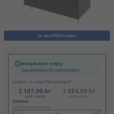
Se alla Effektreläer
Mängdrabatt möjlig
Visa alternativ för volympriser
Antal (1 rör med 100 enheter)*
3 107,00 kr
3 884,00 kr
(exkl. moms)
(inkl. moms)
Add
Enheter
to
välj eller skriv kvantitet
Basket