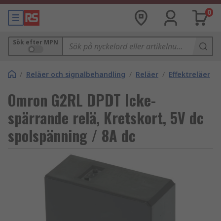
0
Sök efter MPN
/
Reläer och signalbehandling
/
Reläer
/
Effektreläer
Omron G2RL DPDT Icke-
spärrande relä, Kretskort, 5V dc
spolspänning / 8A dc