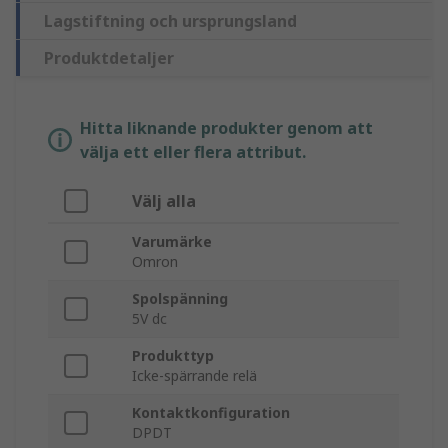
Lagstiftning och ursprungsland
Produktdetaljer
Hitta liknande produkter genom att
välja ett eller flera attribut.
Välj alla
Varumärke
Omron
Spolspänning
5V dc
Produkttyp
Icke-spärrande relä
Kontaktkonfiguration
DPDT