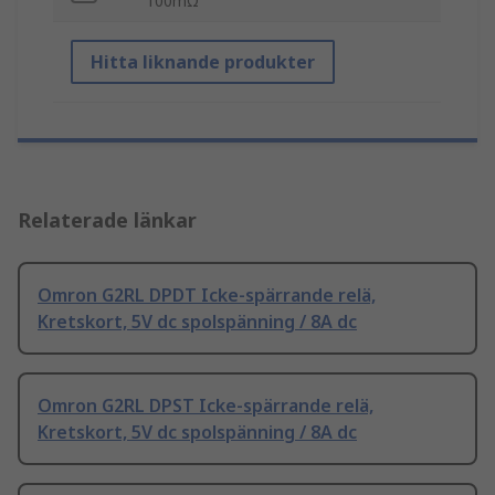
100mΩ
Hitta liknande produkter
Relaterade länkar
Omron G2RL DPDT Icke-spärrande relä,
Kretskort, 5V dc spolspänning / 8A dc
Omron G2RL DPST Icke-spärrande relä,
Kretskort, 5V dc spolspänning / 8A dc