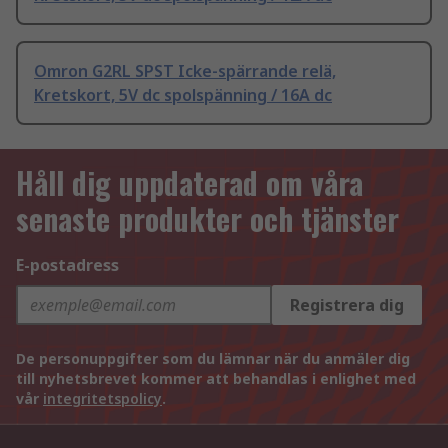
Omron G2RL SPST Icke-spärrande relä,
Kretskort, 5V dc spolspänning / 16A dc
Håll dig uppdaterad om våra
senaste produkter och tjänster
E-postadress
Registrera dig
De personuppgifter som du lämnar när du anmäler dig
till nyhetsbrevet kommer att behandlas i enlighet med
vår
integritetspolicy
.