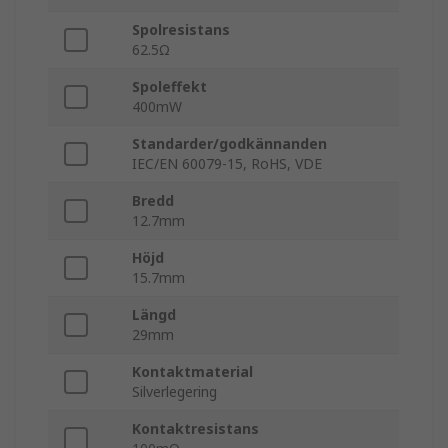
Spolresistans
62.5Ω
Spoleffekt
400mW
Standarder/godkännanden
IEC/EN 60079-15, RoHS, VDE
Bredd
12.7mm
Höjd
15.7mm
Längd
29mm
Kontaktmaterial
Silverlegering
Kontaktresistans