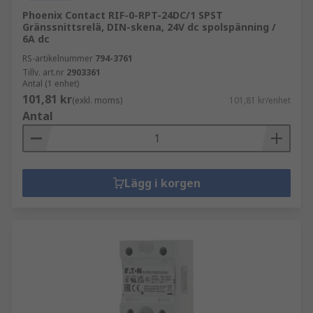
Phoenix Contact RIF-0-RPT-24DC/1 SPST
Gränssnittsrelä, DIN-skena, 24V dc spolspänning /
6A dc
RS-artikelnummer
794-3761
Tillv. art.nr
2903361
Antal (1 enhet)
101,81 kr
(exkl. moms)
101,81 kr/enhet
Antal
Lägg i korgen