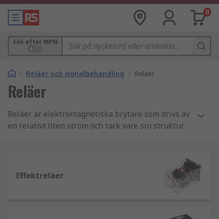
0
Sök efter MPN
/
Reläer och signalbehandling
/
Reläer
Reläer
Reläer är elektromagnetiska brytare som drivs av
en relativt liten ström och tack vare sin struktur
kan de både stänga av eller förstärka en mycket
större ström. De har använts i stor utsträckning
inom telekomindustrin sedan 1800-talet, samt
inom industri- och fordonssektorn. Deras
Effektreläer
användning har nu utökats till datorteknik och
medicinsk forskning, vilket gör reläer till en
grundläggande komponent i enheter som