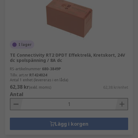
I lager
TE Connectivity RT2 DPDT Effektrelä, Kretskort, 24V
dc spolspänning / 8A dc
RS-artikelnummer
680-3849P
Tillv. art.nr
RT424024
Antal 1 enhet (levereras i en låda)
62,38 kr
(exkl. moms)
62,38 kr/enhet
Antal
Lägg i korgen