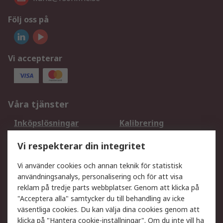
Följ oss på
Vi accepterar
Våra tjänster
Inköpslösningar
Kalibrering
Utökat sortiment
Oljetestning och analys
Vi respekterar din integritet
DesignSpark
Teknisk Support
Ditt lokala säljteam
Exportlösningar
Vi använder cookies och annan teknik för statistisk
användningsanalys, personalisering och för att visa
reklam på tredje parts webbplatser. Genom att klicka på
Support
"Acceptera alla" samtycker du till behandling av icke
Få hjälp
Retur av varor
väsentliga cookies. Du kan välja dina cookies genom att
klicka på "Hantera cookie-inställningar". Om du inte vill ha
Leverans
Spåra din order