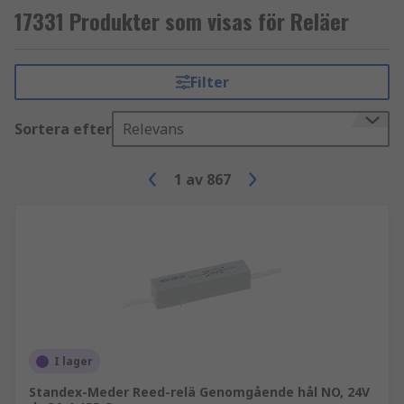
17331 Produkter som visas för Reläer
Filter
Sortera efter
Relevans
1
av
867
I lager
Standex-Meder Reed-relä Genomgående hål NO, 24V