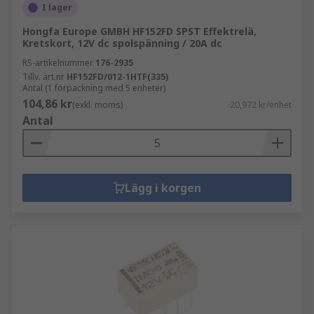
I lager
Hongfa Europe GMBH HF152FD SPST Effektrelä,
Kretskort, 12V dc spolspänning / 20A dc
RS-artikelnummer
176-2935
Tillv. art.nr
HF152FD/012-1HTF(335)
Antal (1 förpackning med 5 enheter)
104,86 kr
(exkl. moms)
20,972 kr/enhet
Antal
Lägg i korgen