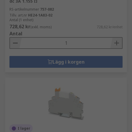
dc 3A 1.155 Ω
RS-artikelnummer
757-082
Tillv. art.nr
HE24-1A83-02
Antal (1 enhet)
728,62 kr
(exkl. moms)
728,62 kr/enhet
Antal
Lägg i korgen
I lager