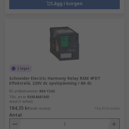
Lägg i korgen
I lager
Schneider Electric Harmony Relay RXM 4PDT
Effektrelä, 220V dc spolspänning / 8A dc
RS-artikelnummer
884-1543
Tillv. art.nr
RXM4AB1MD
Antal (1 enhet)
184,35 kr
(exkl. moms)
184,35 kr/enhet
Antal