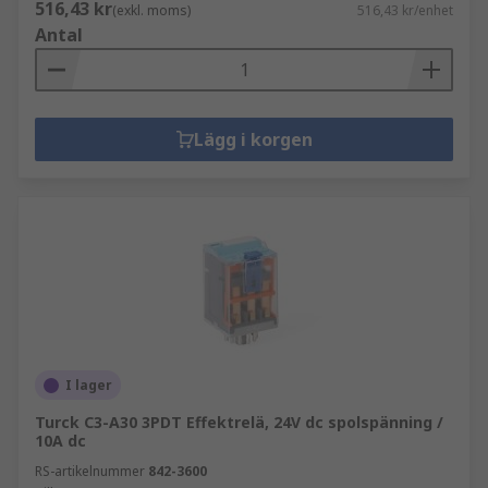
516,43 kr
(exkl. moms)
516,43 kr/enhet
Antal
Lägg i korgen
I lager
Turck C3-A30 3PDT Effektrelä, 24V dc spolspänning /
10A dc
RS-artikelnummer
842-3600