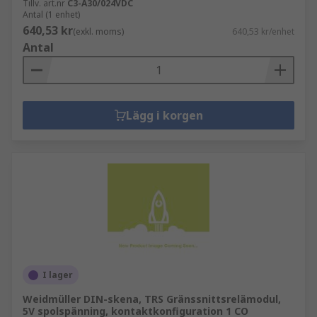
Tillv. art.nr
C3-A30/024VDC
Antal (1 enhet)
640,53 kr
(exkl. moms)
640,53 kr/enhet
Antal
Lägg i korgen
I lager
Weidmüller DIN-skena, TRS Gränssnittsrelämodul,
5V spolspänning, kontaktkonfiguration 1 CO