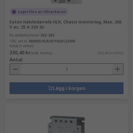
Lagerförs av tillverkaren
Eaton Halvledarrelä HLR, Chassi montering, Max. 265
V ac, 25 A 32V dc
RS-artikelnummer
262-382
Tillv. art.nr
360050 HLR25/1H(DC)230V
Antal (1 enhet)
330,40 kr
(exkl. moms)
330,40 kr/enhet
Antal
Lägg i korgen