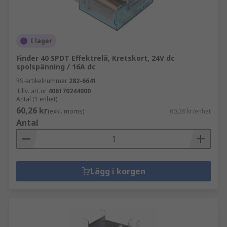
I lager
Finder 40 SPDT Effektrelä, Kretskort, 24V dc
spolspänning / 16A dc
RS-artikelnummer
282-6641
Tillv. art.nr
406170244000
Antal (1 enhet)
60,26 kr
(exkl. moms)
60,26 kr/enhet
Antal
Lägg i korgen