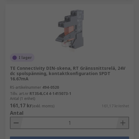
I lager
TE Connectivity DIN-skena, RT Gränssnittsrelä, 24V
dc spolspänning, kontaktkonfiguration SPDT
16.67mA
RS-artikelnummer
494-0520
Tillv. art.nr
RT3S4LC4 4-1415073-1
Antal (1 enhet)
161,17 kr
(exkl. moms)
161,17 kr/enhet
Antal