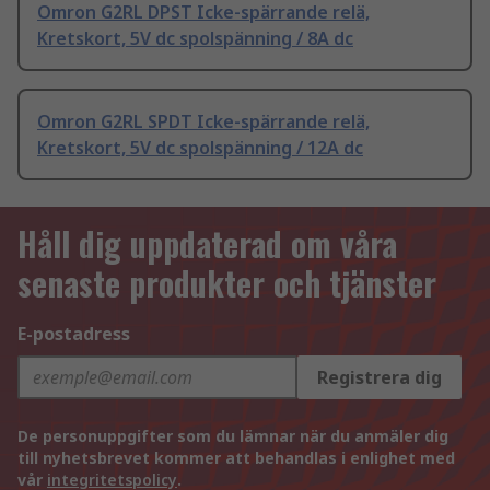
Omron G2RL DPST Icke-spärrande relä,
Kretskort, 5V dc spolspänning / 8A dc
Omron G2RL SPDT Icke-spärrande relä,
Kretskort, 5V dc spolspänning / 12A dc
Håll dig uppdaterad om våra
senaste produkter och tjänster
E-postadress
Registrera dig
De personuppgifter som du lämnar när du anmäler dig
till nyhetsbrevet kommer att behandlas i enlighet med
vår
integritetspolicy
.