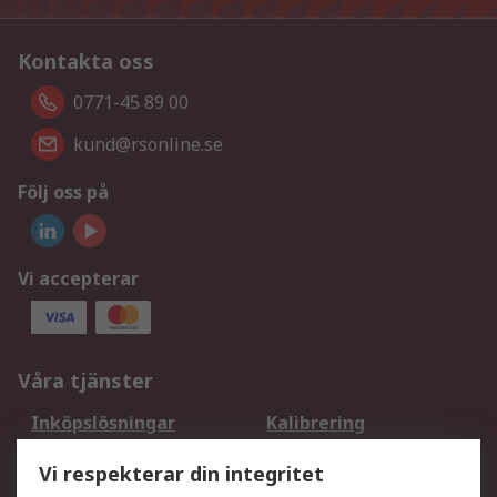
Kontakta oss
0771-45 89 00
kund@rsonline.se
Följ oss på
Vi accepterar
Våra tjänster
Inköpslösningar
Kalibrering
Utökat sortiment
Oljetestning och analys
Vi respekterar din integritet
DesignSpark
Teknisk Support