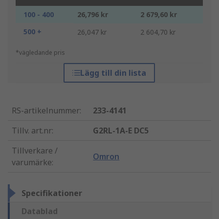
100 - 400
26,796 kr
2 679,60 kr
500 +
26,047 kr
2 604,70 kr
*vägledande pris
Lägg till din lista
RS-artikelnummer
:
233-4141
Tillv. art.nr
:
G2RL-1A-E DC5
Tillverkare /
Omron
varumärke
:
Specifikationer
Datablad