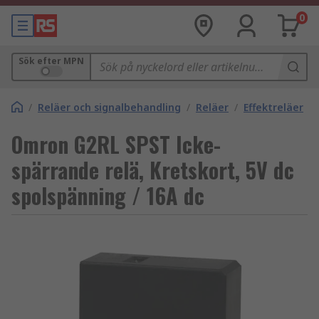
0
Sök efter MPN
/
Reläer och signalbehandling
/
Reläer
/
Effektreläer
Omron G2RL SPST Icke-
spärrande relä, Kretskort, 5V dc
spolspänning / 16A dc