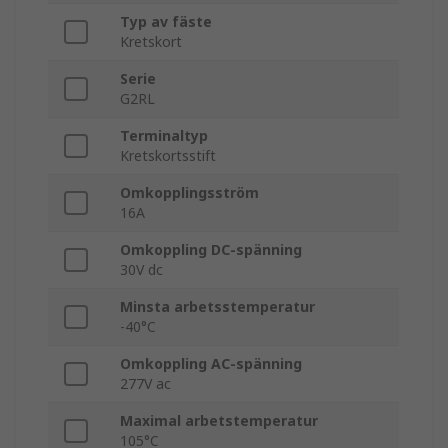
Typ av fäste
Kretskort
Serie
G2RL
Terminaltyp
Kretskortsstift
Omkopplingsström
16A
Omkoppling DC-spänning
30V dc
Minsta arbetsstemperatur
-40°C
Omkoppling AC-spänning
277V ac
Maximal arbetstemperatur
105°C