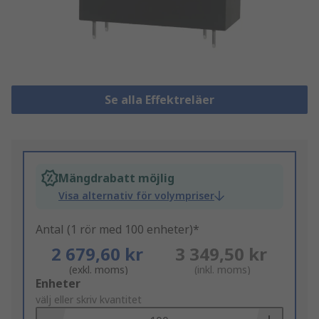
Se alla Effektreläer
Mängdrabatt möjlig
Visa alternativ för volympriser
Antal (1 rör med 100 enheter)*
2 679,60 kr
3 349,50 kr
(exkl. moms)
(inkl. moms)
Add
Enheter
to
välj eller skriv kvantitet
Basket