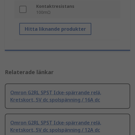
Kontaktresistans
100mΩ
Hitta liknande produkter
Relaterade länkar
Omron G2RL SPST Icke-spärrande relä,
Kretskort, 5V dc spolspänning / 16A dc
Omron G2RL SPST Icke-spärrande relä,
Kretskort, 5V dc spolspänning / 12A dc