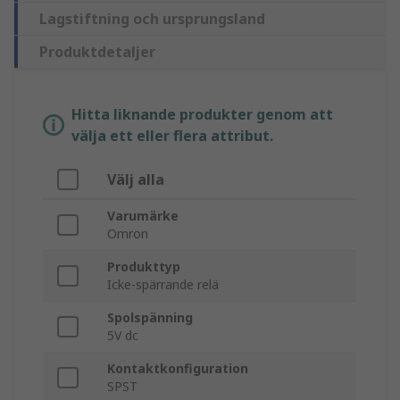
Lagstiftning och ursprungsland
Produktdetaljer
Hitta liknande produkter genom att
välja ett eller flera attribut.
Välj alla
Varumärke
Omron
Produkttyp
Icke-spärrande relä
Spolspänning
5V dc
Kontaktkonfiguration
SPST