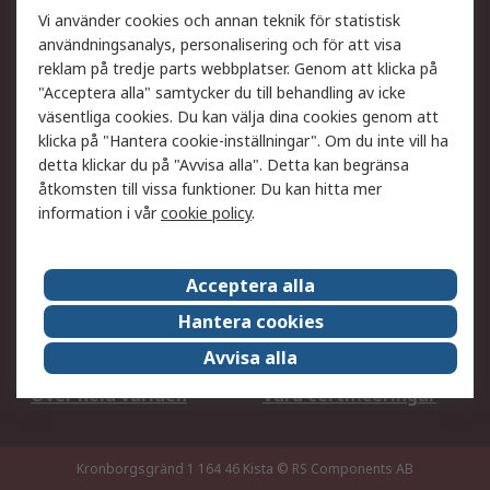
Ditt lokala säljteam
Exportlösningar
Vi använder cookies och annan teknik för statistisk
användningsanalys, personalisering och för att visa
reklam på tredje parts webbplatser. Genom att klicka på
Support
"Acceptera alla" samtycker du till behandling av icke
Få hjälp
Retur av varor
väsentliga cookies. Du kan välja dina cookies genom att
klicka på "Hantera cookie-inställningar". Om du inte vill ha
Leverans
Spåra din order
detta klickar du på "Avvisa alla". Detta kan begränsa
Begär en fakturakopi
Fördelar med RS-konto
åtkomsten till vissa funktioner. Du kan hitta mer
Betalningsalternativ
Okdo
information i vår
cookie policy
.
Om RS
Acceptera alla
Om RS
Försäljningsvillkor
Hantera cookies
Det juridiska
Press Centre
Avvisa alla
Jobba hos RS
ESG
Över hela världen
Våra certificeringar
Kronborgsgränd 1 164 46 Kista
© RS Components AB