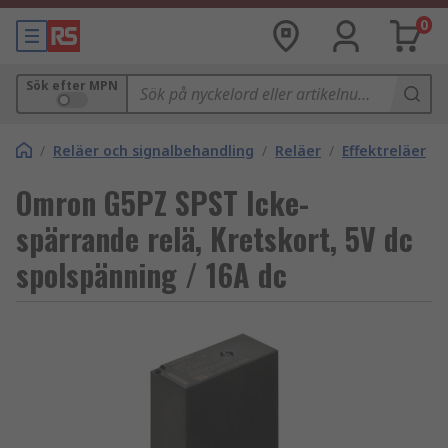
0
Sök efter MPN
/
Reläer och signalbehandling
/
Reläer
/
Effektreläer
Omron G5PZ SPST Icke-
spärrande relä, Kretskort, 5V dc
spolspänning / 16A dc