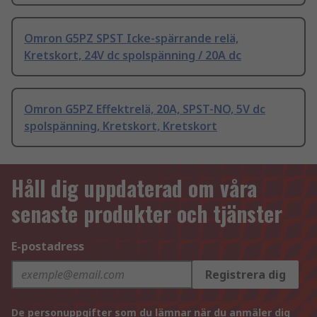
Omron G5PZ SPST Icke-spärrande relä,
Kretskort, 24V dc spolspänning / 20A dc
Omron G5PZ Effektrelä, 20A, SPST-NO, 5V dc
spolspänning, Kretskort, Kretskort
Håll dig uppdaterad om våra
senaste produkter och tjänster
E-postadress
Registrera dig
De personuppgifter som du lämnar när du anmäler dig