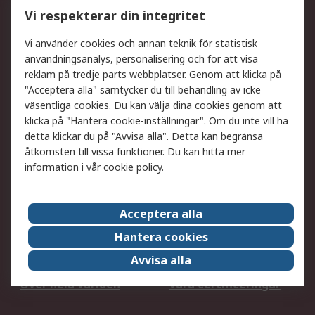
Utökat sortiment
Oljetestning och analys
Vi respekterar din integritet
DesignSpark
Teknisk Support
Ditt lokala säljteam
Exportlösningar
Vi använder cookies och annan teknik för statistisk
användningsanalys, personalisering och för att visa
reklam på tredje parts webbplatser. Genom att klicka på
Support
"Acceptera alla" samtycker du till behandling av icke
Få hjälp
Retur av varor
väsentliga cookies. Du kan välja dina cookies genom att
klicka på "Hantera cookie-inställningar". Om du inte vill ha
Leverans
Spåra din order
detta klickar du på "Avvisa alla". Detta kan begränsa
Begär en fakturakopi
Fördelar med RS-konto
åtkomsten till vissa funktioner. Du kan hitta mer
Betalningsalternativ
Okdo
information i vår
cookie policy
.
Om RS
Acceptera alla
Om RS
Försäljningsvillkor
Hantera cookies
Det juridiska
Press Centre
Avvisa alla
Jobba hos RS
ESG
Över hela världen
Våra certificeringar