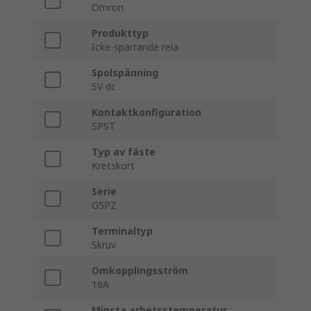
Omron
Produkttyp
Icke-spärrande relä
Spolspänning
5V dc
Kontaktkonfiguration
SPST
Typ av fäste
Kretskort
Serie
G5PZ
Terminaltyp
Skruv
Omkopplingsström
16A
Minsta arbetsstemperatur