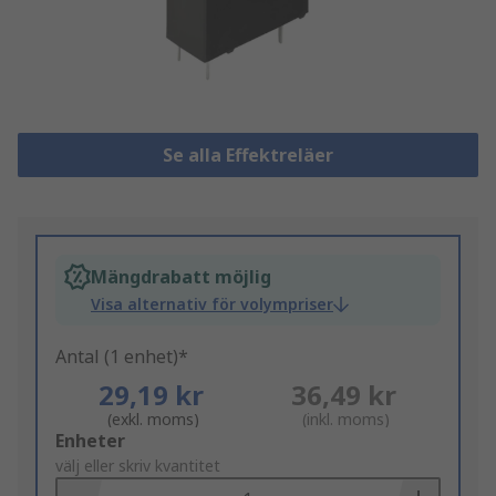
Se alla Effektreläer
Mängdrabatt möjlig
Visa alternativ för volympriser
Antal (1 enhet)*
29,19 kr
36,49 kr
(exkl. moms)
(inkl. moms)
Add
Enheter
to
välj eller skriv kvantitet
Basket