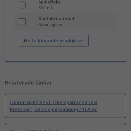
Spoleffekt
530mW
Kontaktmaterial
Silverlegering
Hitta liknande produkter
Relaterade länkar
Omron G5PZ SPST Icke-spärrande relä,
Kretskort, 5V dc spolspänning / 16A dc