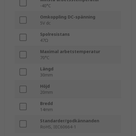
-40°C
Omkoppling DC-spänning
5V dc
Spolresistans
47Ω
Maximal arbetstemperatur
70°C
Längd
30mm
Höjd
20mm
Bredd
14mm
Standarder/godkännanden
RoHS, IEC60664-1