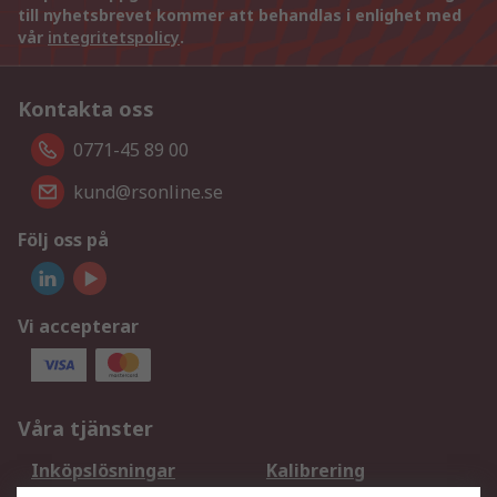
till nyhetsbrevet kommer att behandlas i enlighet med
vår
integritetspolicy
.
Kontakta oss
0771-45 89 00
kund@rsonline.se
Följ oss på
Vi accepterar
Våra tjänster
Inköpslösningar
Kalibrering