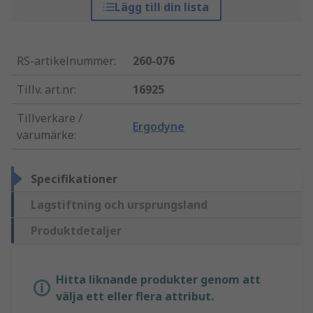
Lägg till din lista
RS-artikelnummer
:
260-076
Tillv. art.nr
:
16925
Tillverkare /
Ergodyne
varumärke
:
Specifikationer
Lagstiftning och ursprungsland
Produktdetaljer
Hitta liknande produkter genom att
välja ett eller flera attribut.