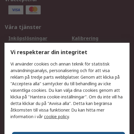
Våra tjänster
Inköpslösningar
Kalibrering
Utökat sortiment
Oljetestning och analys
Vi respekterar din integritet
DesignSpark
Teknisk Support
Ditt lokala säljteam
Exportlösningar
Vi använder cookies och annan teknik för statistisk
användningsanalys, personalisering och för att visa
reklam på tredje parts webbplatser. Genom att klicka på
Support
"Acceptera alla" samtycker du till behandling av icke
Få hjälp
Retur av varor
väsentliga cookies. Du kan välja dina cookies genom att
klicka på "Hantera cookie-inställningar". Om du inte vill ha
Leverans
Spåra din order
detta klickar du på "Avvisa alla". Detta kan begränsa
Begär en fakturakopi
Fördelar med RS-konto
åtkomsten till vissa funktioner. Du kan hitta mer
Betalningsalternativ
Okdo
information i vår
cookie policy
.
Om RS