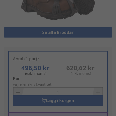
Se alla Broddar
Antal (1 par)*
496,50 kr
620,62 kr
(exkl. moms)
(inkl. moms)
Add
Par
to
välj eller skriv kvantitet
Basket
Lägg i korgen