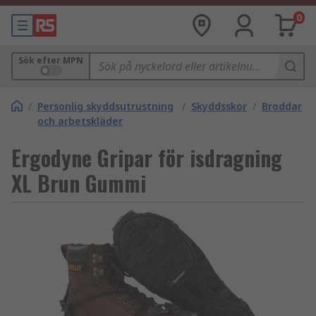
0
Sök efter MPN
/
Personlig skyddsutrustning
/
Skyddsskor
/
Broddar
och arbetskläder
Ergodyne Gripar för isdragning
XL Brun Gummi