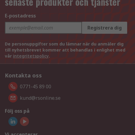
senaste produkter och tjänster
E-postadress
Registrera dig
De personuppgifter som du lämnar när du anmäler dig
till nyhetsbrevet kommer att behandlas i enlighet med
vår
integritetspolicy
.
Kontakta oss
0771-45 89 00
kund@rsonline.se
Följ oss på
Vi accepterar