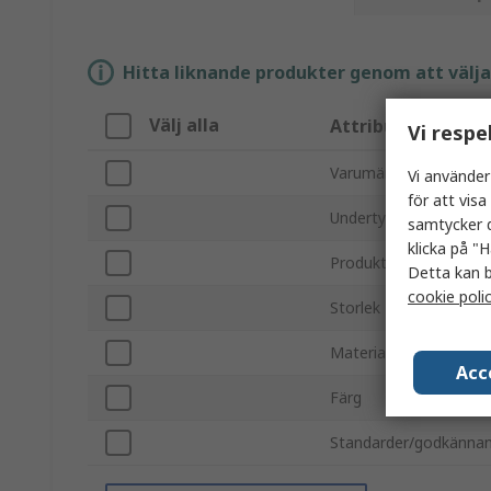
Hitta liknande produkter genom att välja e
Välj alla
Attribut
Vi respe
Varumärke
Vi använder
för att vis
Undertyp
samtycker d
klicka på "H
Produkttyp
Detta kan b
cookie poli
Storlek
Material
Acc
Färg
Standarder/godkänna