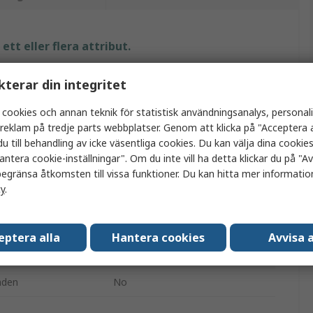
tt eller flera attribut.
Värde
kterar din integritet
Ergodyne
 cookies och annan teknik för statistisk användningsanalys, personal
a reklam på tredje parts webbplatser. Genom att klicka på "Acceptera a
Gripar för isdragning
u till behandling av icke väsentliga cookies. Du kan välja dina cooki
antera cookie-inställningar". Om du inte vill ha detta klickar du på "Avv
Gripar för isdragning
egränsa åtkomsten till vissa funktioner. Du kan hitta mer information
cy
.
L
Gummi
eptera alla
Hantera cookies
Avvisa a
Brun
nden
No