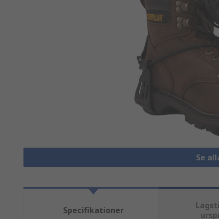
Se al
Lagst
Specifikationer
ursp