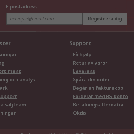
E-postadress
Registrera dig
ster
Support
sningar
Få hjälp
ng
Retur av varor
ortiment
Leverans
ning och analys
Spåra din order
ark
Begär en fakturakopi
Support
Fördelar med RS-konto
la säljteam
Betalningsalternativ
sningar
Okdo