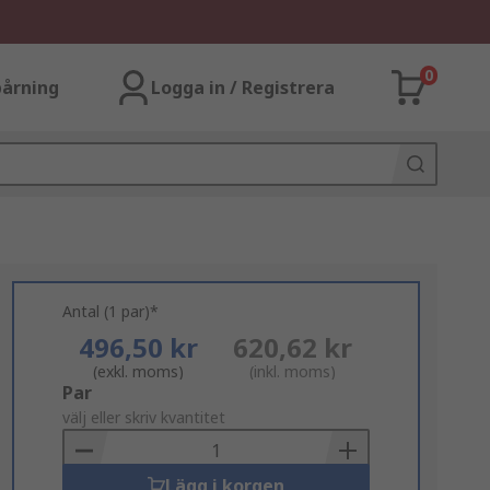
0
årning
Logga in / Registrera
Antal (1 par)*
496,50 kr
620,62 kr
(exkl. moms)
(inkl. moms)
Add
Par
to
välj eller skriv kvantitet
Basket
Lägg i korgen