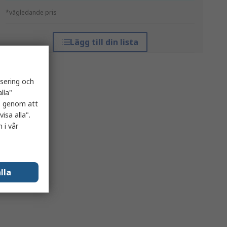
*vägledande pris
Lägg till din lista
isering och
lla"
es genom att
isa alla".
 i vår
lla