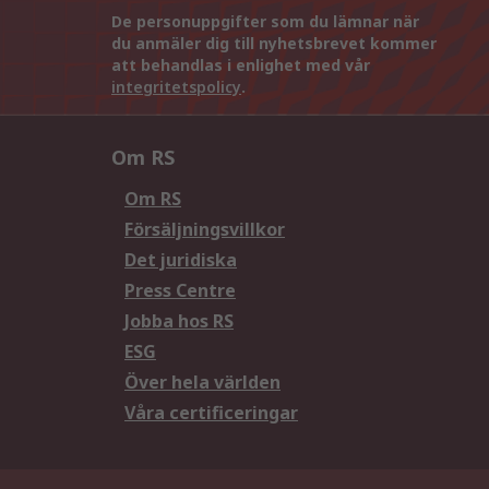
De personuppgifter som du lämnar när
du anmäler dig till nyhetsbrevet kommer
att behandlas i enlighet med vår
integritetspolicy
.
Om RS
Om RS
Försäljningsvillkor
Det juridiska
Press Centre
Jobba hos RS
ESG
Över hela världen
Våra certificeringar