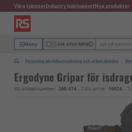
Våra tjänster
Industry hub
Support
Nya produkter
Meny
Sök efter MPN
/
Personlig skyddsutrustning och arbetskläder
/
Sky
Ergodyne Gripar för isdra
RS-artikelnummer
:
260-074
Tillv. art.nr
:
16924
Ti