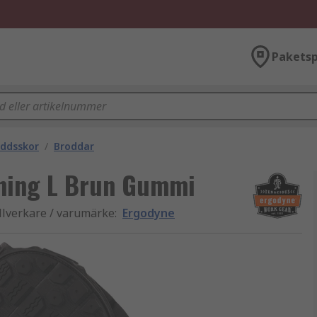
Paketsp
ddsskor
/
Broddar
gning L Brun Gummi
llverkare / varumärke
:
Ergodyne