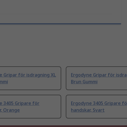
 Gripar för isdragning XL
Ergodyne Gripar för isdr
mmi
Brun Gummi
 3405 Gripare för
Ergodyne 3405 Gripare fö
r, Orange
handskar, Svart