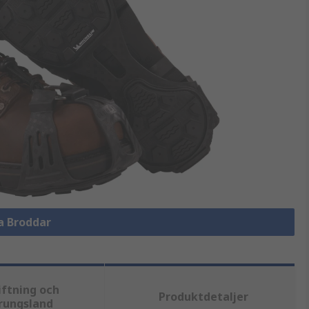
la Broddar
iftning och
Produktdetaljer
rungsland