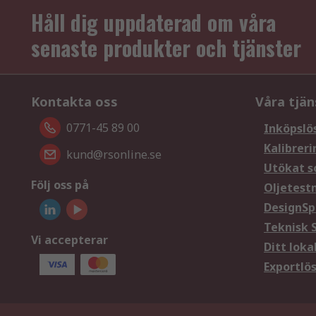
Håll dig uppdaterad om våra
senaste produkter och tjänster
Kontakta oss
Våra tjän
0771-45 89 00
Inköpslö
Kalibreri
kund@rsonline.se
Utökat s
Följ oss på
Oljetest
DesignSp
Teknisk 
Vi accepterar
Ditt loka
Exportlö