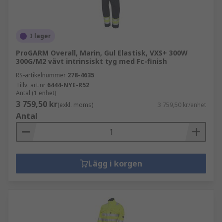
I lager
ProGARM Overall, Marin, Gul Elastisk, VXS+ 300W
300G/M2 vävt intrinsiskt tyg med Fc-finish
RS-artikelnummer
278-4635
Tillv. art.nr
6444-NYE-R52
Antal (1 enhet)
3 759,50 kr
(exkl. moms)
3 759,50 kr/enhet
Antal
Lägg i korgen