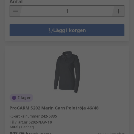
Antal
Lägg i korgen
I lager
ProGARM 5202 Marin Garn Polotröja 46/48
RS-artikelnummer
242-5335
Tillv. art.nr
5202-NAV-10
Antal (1 enhet)
903,96 kr