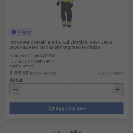
I lager
ProGARM Overall, Marin, Gul Elastisk, VXS+ 300W
300G/M2 vävt intrinsiskt tyg med Fc-finish
RS-artikelnummer
278-4634
Tillv. art.nr
6444-NYE-R44
Antal (1 enhet)
3 759,50 kr
(exkl. moms)
3 759,50 kr/enhet
Antal
Lägg i korgen