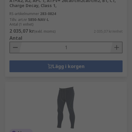
A1+A2, A2, APC 1, ATPV= 26cal/cm2cal/cm2, B1, C1,
Charge Decay, Class 1,
RS-artikelnummer
283-0824
Tillv. art.nr
5850-NAV-L
Antal (1 enhet)
2 035,07 kr
(exkl. moms)
2 035,07 kr/enhet
Antal
Lägg i korgen