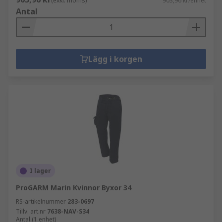
(exkl. moms)
903,96 kr/enhet
Antal
Lägg i korgen
I lager
ProGARM Marin Kvinnor Byxor 34
RS-artikelnummer
283-0697
Tillv. art.nr
7638-NAV-S34
Antal (1 enhet)