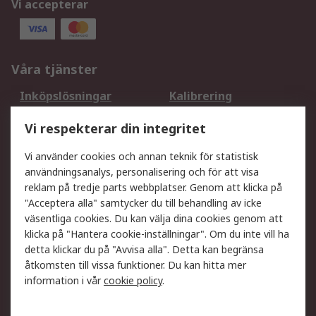
Vi accepterar
Våra tjänster
Inköpslösningar
Kalibrering
Utökat sortiment
Oljetestning och analys
Vi respekterar din integritet
DesignSpark
Teknisk Support
Ditt lokala säljteam
Exportlösningar
Vi använder cookies och annan teknik för statistisk
användningsanalys, personalisering och för att visa
reklam på tredje parts webbplatser. Genom att klicka på
Support
"Acceptera alla" samtycker du till behandling av icke
Få hjälp
Retur av varor
väsentliga cookies. Du kan välja dina cookies genom att
klicka på "Hantera cookie-inställningar". Om du inte vill ha
Leverans
Spåra din order
detta klickar du på "Avvisa alla". Detta kan begränsa
Begär en fakturakopi
Fördelar med RS-konto
åtkomsten till vissa funktioner. Du kan hitta mer
Betalningsalternativ
Okdo
information i vår
cookie policy
.
Om RS