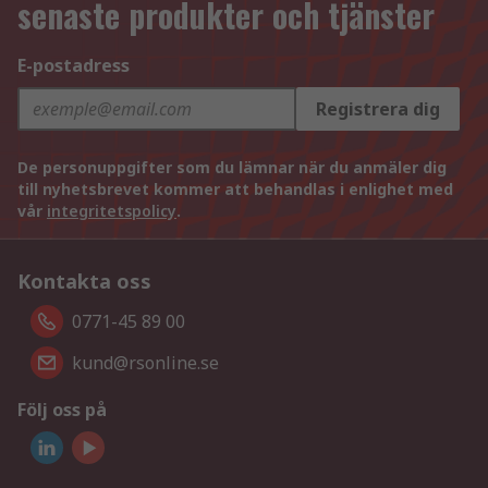
senaste produkter och tjänster
E-postadress
Registrera dig
De personuppgifter som du lämnar när du anmäler dig
till nyhetsbrevet kommer att behandlas i enlighet med
vår
integritetspolicy
.
Kontakta oss
0771-45 89 00
kund@rsonline.se
Följ oss på