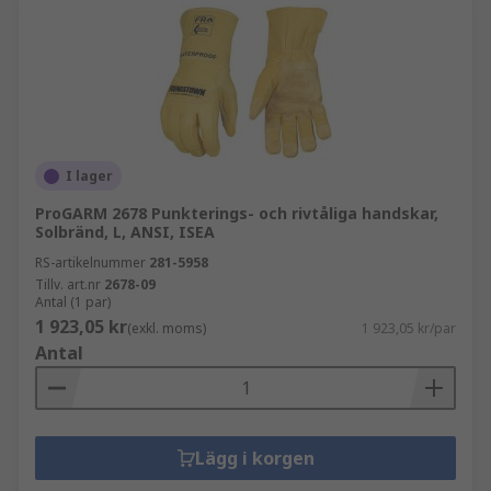
I lager
ProGARM 2678 Punkterings- och rivtåliga handskar,
Solbränd, L, ANSI, ISEA
RS-artikelnummer
281-5958
Tillv. art.nr
2678-09
Antal (1 par)
1 923,05 kr
(exkl. moms)
1 923,05 kr/par
Antal
Lägg i korgen