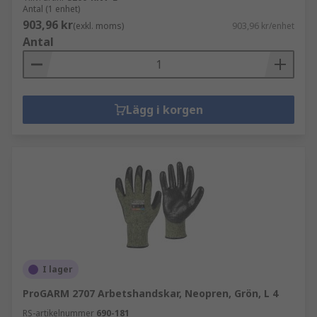
Antal (1 enhet)
903,96 kr
(exkl. moms)
903,96 kr/enhet
Antal
Lägg i korgen
I lager
ProGARM 2707 Arbetshandskar, Neopren, Grön, L 4
RS-artikelnummer
690-181