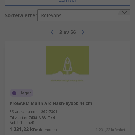
Sortera efter
Relevans
3
av
56
I lager
ProGARM Marin Arc Flash-byxor, 44 cm
RS-artikelnummer
260-7301
Tillv. art.nr
7638-NAV-T44
Antal (1 enhet)
1 231,22 kr
(exkl. moms)
1 231,22 kr/enhet