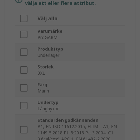
välja ett eller flera attribut.
Välj alla
Varumärke
ProGARM
Produkttyp
Underlager
Storlek
3XL
Färg
Marin
Undertyp
Långbyxor
Standarder/godkännanden
B1, EN ISO 11612:2015, ELIM = A1, EN
1149-5:2018 Pt. 5:2018 Pt. 3:2004, C1
3.6cal/cm², ARC 1, EN 61482-2:2020