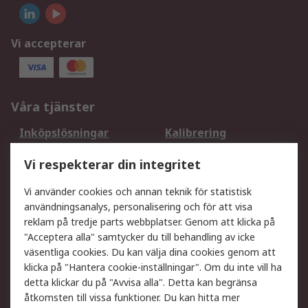
Vi accepterar
Våra tjänster
Inköpslösningar
Kalibrering
Utökat sortiment
Oljetestning och analys
Vi respekterar din integritet
DesignSpark
Teknisk Support
Ditt lokala säljteam
Exportlösningar
Vi använder cookies och annan teknik för statistisk
användningsanalys, personalisering och för att visa
reklam på tredje parts webbplatser. Genom att klicka på
Support
"Acceptera alla" samtycker du till behandling av icke
Få hjälp
Retur av varor
väsentliga cookies. Du kan välja dina cookies genom att
klicka på "Hantera cookie-inställningar". Om du inte vill ha
Leverans
Spåra din order
detta klickar du på "Avvisa alla". Detta kan begränsa
Begär en fakturakopi
Fördelar med RS-konto
åtkomsten till vissa funktioner. Du kan hitta mer