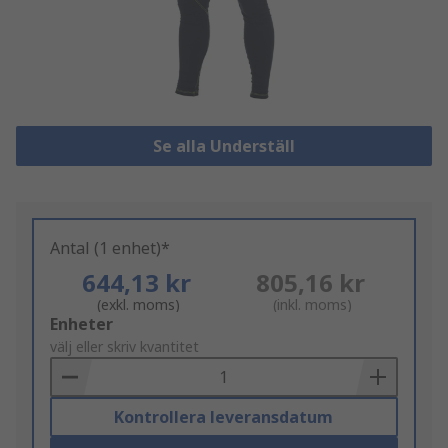
Se alla Underställ
Antal (1 enhet)*
644,13 kr
805,16 kr
(exkl. moms)
(inkl. moms)
Add
Enheter
to
välj eller skriv kvantitet
Basket
Kontrollera leveransdatum