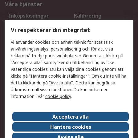
Våra tjänster
Inköpslösningar
Kalibrering
Utökat sortiment
Oljetestning och analys
Vi respekterar din integritet
DesignSpark
Teknisk Support
Ditt lokala säljteam
Exportlösningar
Vi använder cookies och annan teknik för statistisk
användningsanalys, personalisering och för att visa
reklam på tredje parts webbplatser. Genom att klicka på
Support
"Acceptera alla" samtycker du till behandling av icke
Få hjälp
Retur av varor
väsentliga cookies. Du kan välja dina cookies genom att
klicka på "Hantera cookie-inställningar". Om du inte vill ha
Leverans
Spåra din order
detta klickar du på "Avvisa alla". Detta kan begränsa
Begär en fakturakopi
Fördelar med RS-konto
åtkomsten till vissa funktioner. Du kan hitta mer
Betalningsalternativ
Okdo
information i vår
cookie policy
.
Om RS
Acceptera alla
Om RS
Försäljningsvillkor
Hantera cookies
Det juridiska
Press Centre
Avvisa alla