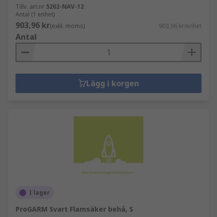
Tillv. art.nr
5202-NAV-12
Antal (1 enhet)
903,96 kr
(exkl. moms)
903,96 kr/enhet
Antal
Lägg i korgen
I lager
ProGARM Svart Flamsäker behå, S