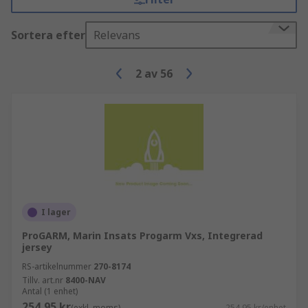
Sortera efter
Relevans
2
av
56
I lager
ProGARM, Marin Insats Progarm Vxs, Integrerad
jersey
RS-artikelnummer
270-8174
Tillv. art.nr
8400-NAV
Antal (1 enhet)
254,95 kr
(exkl. moms)
254,95 kr/enhet