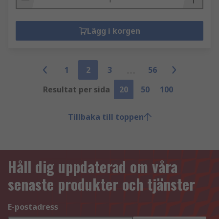
Lägg i korgen
1
2
3
56
Resultat per sida
20
50
100
Tillbaka till toppen
Håll dig uppdaterad om våra
senaste produkter och tjänster
E-postadress