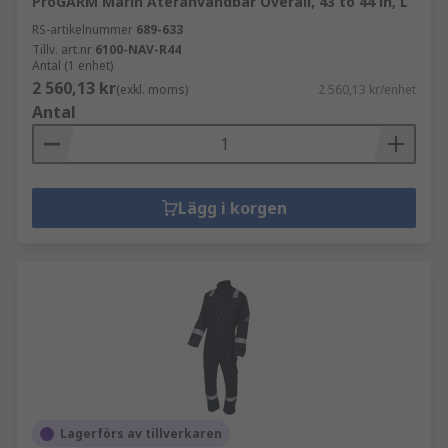
ProGARM Marin Återanvändbar Overall, 43 to 44 in, L
RS-artikelnummer
689-633
Tillv. art.nr
6100-NAV-R44
Antal (1 enhet)
2 560,13 kr
(exkl. moms)
2 560,13 kr/enhet
Antal
Lägg i korgen
Lagerförs av tillverkaren