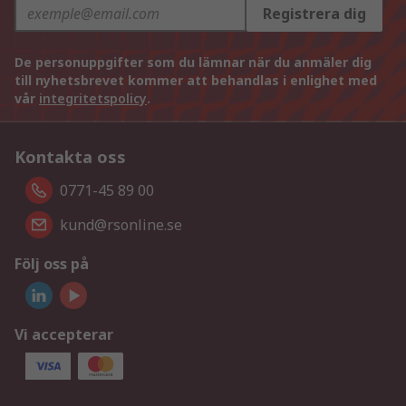
Registrera dig
De personuppgifter som du lämnar när du anmäler dig
till nyhetsbrevet kommer att behandlas i enlighet med
vår
integritetspolicy
.
Kontakta oss
0771-45 89 00
kund@rsonline.se
Följ oss på
Vi accepterar