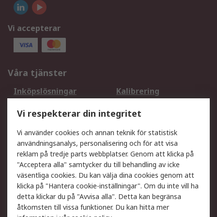
Vi accepterar
Våra tjänster
Inköpslösningar
Kalibrering
Utökat sortiment
Oljetestning och analys
Vi respekterar din integritet
DesignSpark
Teknisk Support
Ditt lokala säljteam
Exportlösningar
Vi använder cookies och annan teknik för statistisk
användningsanalys, personalisering och för att visa
reklam på tredje parts webbplatser. Genom att klicka på
Support
"Acceptera alla" samtycker du till behandling av icke
Få hjälp
Retur av varor
väsentliga cookies. Du kan välja dina cookies genom att
klicka på "Hantera cookie-inställningar". Om du inte vill ha
Leverans
Spåra din order
detta klickar du på "Avvisa alla". Detta kan begränsa
Begär en fakturakopi
Fördelar med RS-konto
åtkomsten till vissa funktioner. Du kan hitta mer
Betalningsalternativ
Okdo