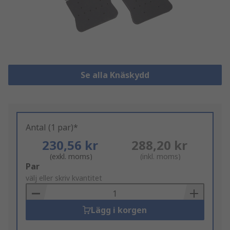
Se alla Knäskydd
Antal (1 par)*
230,56 kr
288,20 kr
(exkl. moms)
(inkl. moms)
Add
Par
to
välj eller skriv kvantitet
Basket
Lägg i korgen