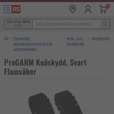
0
Sök efter MPN
/
Personlig
/
Arm- och
/
Knäskydd
skyddsutrustning och
knäskydd
arbetskläder
ProGARM Knäskydd, Svart
Flamsäker