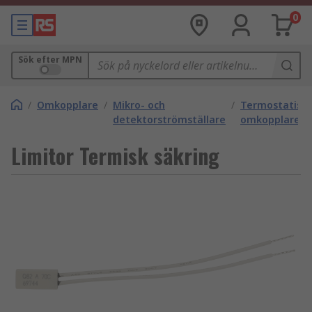
0
Sök efter MPN
/
Omkopplare
/
Mikro- och
/
Termostatisk
detektorströmställare
omkopplare
Limitor Termisk säkring