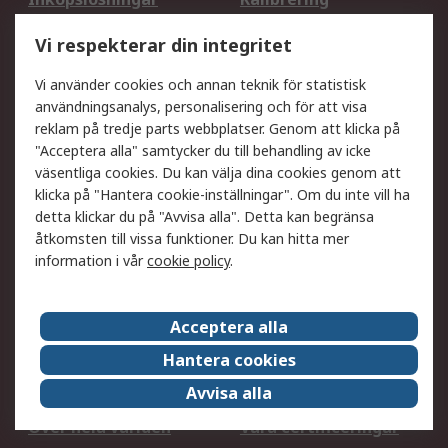
Utökat sortiment
Oljetestning och analys
Vi respekterar din integritet
DesignSpark
Teknisk Support
Ditt lokala säljteam
Exportlösningar
Vi använder cookies och annan teknik för statistisk
användningsanalys, personalisering och för att visa
reklam på tredje parts webbplatser. Genom att klicka på
Support
"Acceptera alla" samtycker du till behandling av icke
Få hjälp
Retur av varor
väsentliga cookies. Du kan välja dina cookies genom att
klicka på "Hantera cookie-inställningar". Om du inte vill ha
Leverans
Spåra din order
detta klickar du på "Avvisa alla". Detta kan begränsa
Begär en fakturakopi
Fördelar med RS-konto
åtkomsten till vissa funktioner. Du kan hitta mer
Betalningsalternativ
Okdo
information i vår
cookie policy
.
Om RS
Acceptera alla
Om RS
Försäljningsvillkor
Hantera cookies
Det juridiska
Press Centre
Avvisa alla
Jobba hos RS
ESG
Över hela världen
Våra certificeringar