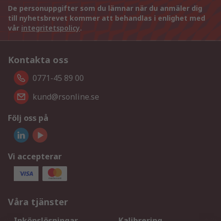
De personuppgifter som du lämnar när du anmäler dig
till nyhetsbrevet kommer att behandlas i enlighet med
vår
integritetspolicy
.
Kontakta oss
0771-45 89 00
kund@rsonline.se
Följ oss på
Vi accepterar
Våra tjänster
Inköpslösningar
Kalibrering