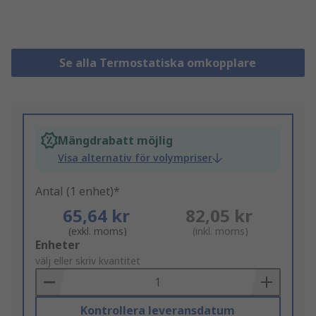
Se alla Termostatiska omkopplare
Mängdrabatt möjlig
Visa alternativ för volympriser
Antal (1 enhet)*
65,64 kr
82,05 kr
(exkl. moms)
(inkl. moms)
Add
Enheter
to
välj eller skriv kvantitet
Basket
Kontrollera leveransdatum