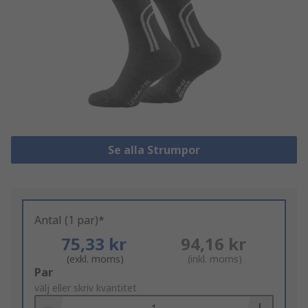
Se alla Strumpor
Antal (1 par)*
75,33 kr
94,16 kr
(exkl. moms)
(inkl. moms)
Add
Par
to
välj eller skriv kvantitet
Basket