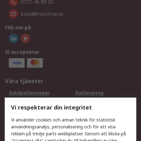
0771-45 89 00
kund@rsonline.se
Följ oss på
Vi accepterar
Våra tjänster
Inköpslösningar
Kalibrering
Utökat sortiment
Oljetestning och analys
Vi respekterar din integritet
DesignSpark
Teknisk Support
Ditt lokala säljteam
Exportlösningar
Vi använder cookies och annan teknik för statistisk
användningsanalys, personalisering och för att visa
reklam på tredje parts webbplatser. Genom att klicka på
Support
"Acceptera alla" samtycker du till behandling av icke