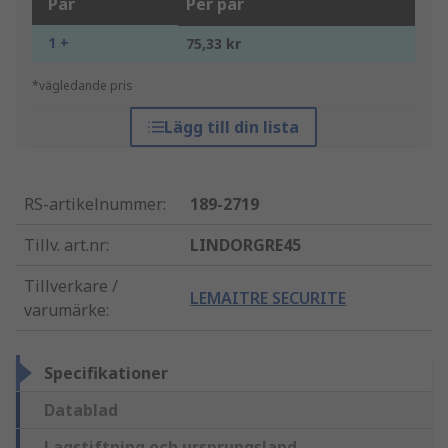
Par
Per par
1 +
75,33 kr
*vägledande pris
Lägg till din lista
RS-artikelnummer
:
189-2719
Tillv. art.nr
:
LINDORGRE45
Tillverkare /
LEMAITRE SECURITE
varumärke
:
Specifikationer
Datablad
Lagstiftning och ursprungsland