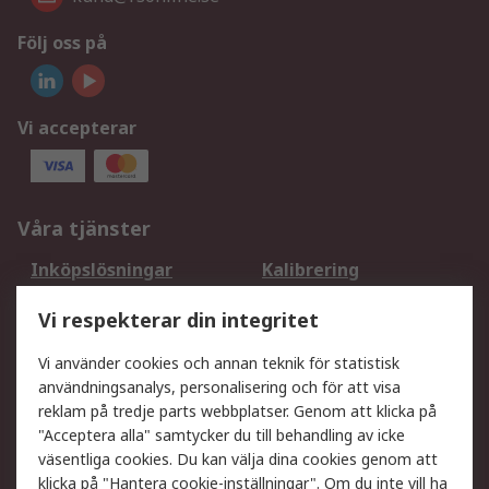
Följ oss på
Vi accepterar
Våra tjänster
Inköpslösningar
Kalibrering
Utökat sortiment
Oljetestning och analys
Vi respekterar din integritet
DesignSpark
Teknisk Support
Ditt lokala säljteam
Exportlösningar
Vi använder cookies och annan teknik för statistisk
användningsanalys, personalisering och för att visa
reklam på tredje parts webbplatser. Genom att klicka på
Support
"Acceptera alla" samtycker du till behandling av icke
Få hjälp
Retur av varor
väsentliga cookies. Du kan välja dina cookies genom att
klicka på "Hantera cookie-inställningar". Om du inte vill ha
Leverans
Spåra din order