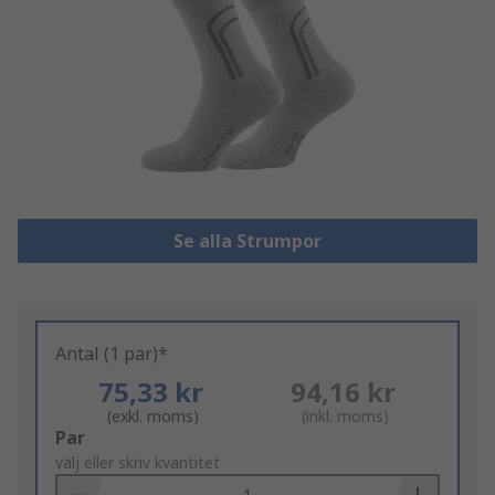
Se alla Strumpor
Antal (1 par)*
75,33 kr
94,16 kr
(exkl. moms)
(inkl. moms)
Add
Par
to
välj eller skriv kvantitet
Basket