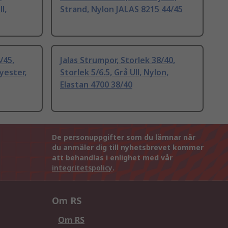
l,
Strand, Nylon JALAS 8215 44/45
/45,
Jalas Strumpor, Storlek 38/40,
yester,
Storlek 5/6.5, Grå Ull, Nylon,
Elastan 4700 38/40
De personuppgifter som du lämnar när
du anmäler dig till nyhetsbrevet kommer
att behandlas i enlighet med vår
integritetspolicy
.
Om RS
Om RS