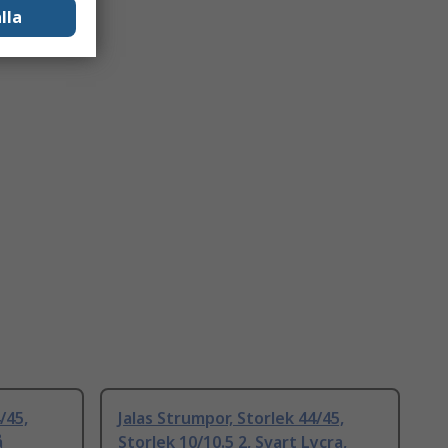
lla
/45,
Jalas Strumpor, Storlek 44/45,
å
Storlek 10/10.5 2, Svart Lycra,