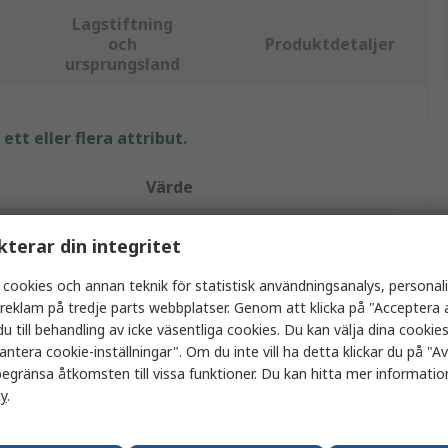
Lagstiftning
och
Produktdetaljer
ursprungsland
tt eller flera attribut.
Värde
Jalas
kterar din integritet
40/45
 cookies och annan teknik för statistisk användningsanalys, personal
a reklam på tredje parts webbplatser. Genom att klicka på "Acceptera a
6.5/10.5
u till behandling av icke väsentliga cookies. Du kan välja dina cooki
antera cookie-inställningar". Om du inte vill ha detta klickar du på "Avv
Strumpor
egränsa åtkomsten till vissa funktioner. Du kan hitta mer information
Bomull, Elastan, Nylon
cy
.
Blå