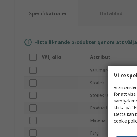
Specifikationer
Datablad
Hitta liknande produkter genom att välja e
Välj alla
Attribut
Varumärke
Vi respe
Storlek
Vi använder
för att vis
Storlek UK
samtycker d
klicka på "H
Produkttyp
Detta kan b
Material
cookie poli
Färg