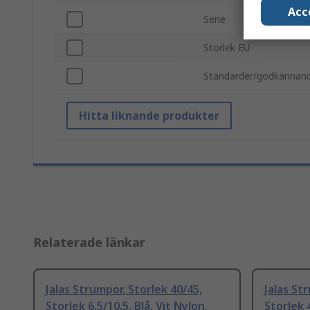
Acc
Serie
Storlek EU
Standarder/godkännan
Hitta liknande produkter
Relaterade länkar
Jalas Strumpor, Storlek 40/45,
Jalas St
Storlek 6.5/10.5, Blå, Vit Nylon,
Storlek 4