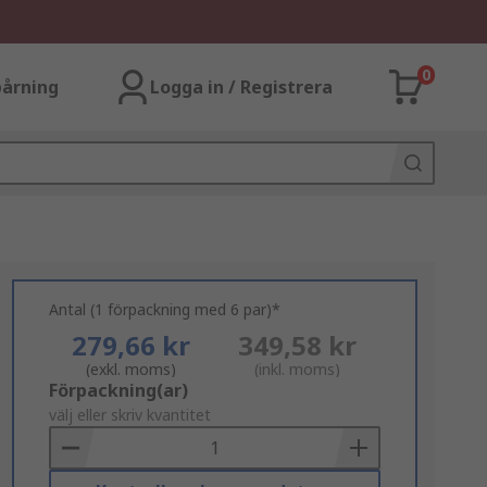
0
årning
Logga in / Registrera
Antal (1 förpackning med 6 par)*
279,66 kr
349,58 kr
(exkl. moms)
(inkl. moms)
Add
Förpackning(ar)
to
välj eller skriv kvantitet
Basket