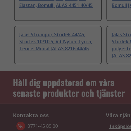
Elastan, Bomull JALAS 4451 40/45
Bomull J
Jalas Strumpor, Storlek 44/45,
Jalas St
Storlek 10/10.5, Vit Nylon, Lycra,
Storlek 
Tencel Modal JALAS 8216 44/45
polyeste
JALAS 8
Håll dig uppdaterad om våra
senaste produkter och tjänster
Kontakta oss
Våra tjän
0771-45 89 00
Inköpslö