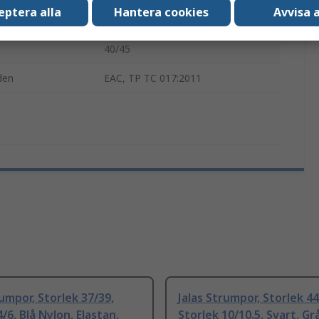
eptera alla
Hantera cookies
Avvisa a
JALAS 4400
40/45
den
EAC, TP TC 017:2011
rumpor, Storlek 37/39,
Jalas Strumpor, Storlek 44
/6, Blå Nylon, Elastan,
Storlek 10/10.5, Svart, Gr