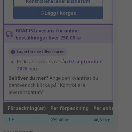
Kontrollera leveransdatum
Lägg i korgen
GRATIS leverans för online
beställningar över 750,00 kr
Lagerförs av tillverkaren
Redo att levereras från
07 september
2026
den
Behöver du mer?
Ange den kvantitet du
behöver och klicka på "Kontrollera
leveransdatum"
Förpackning(ar)
Per förpackning
Per enhet*
1 +
279,66 kr
46,61 kr