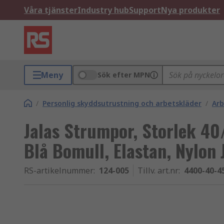
Våra tjänster
Industry hub
Support
Nya produkter
Meny
Sök efter MPN
/
Personlig skyddsutrustning och arbetskläder
/
Arb
Jalas Strumpor, Storlek 40
Blå Bomull, Elastan, Nylo
RS-artikelnummer
:
124-005
Tillv. art.nr
:
4400-40-4