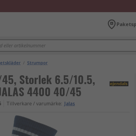
Paketsp
etskläder
/
Strumpor
/45, Storlek 6.5/10.5,
n JALAS 4400 40/45
5
Tillverkare / varumärke
:
Jalas