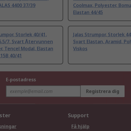
ALAS 4400 37/39
Coolmax, Polyester, Bomul
Elastan 44/45
rumpor, Storlek 40/41,
Jalas Strumpor, Storlek 44
6.5/7, Svart Återvunnen
Svart Elastan, Aramid, Pol
r, Tencel Modal, Elastan
Viskos
215B 40/41
E-postadress
Registrera dig
ster
Support
sningar
Få hjälp