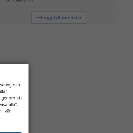
*vägledande pris
Lägg till din lista
isering och
lla"
es genom att
isa alla".
 i vår