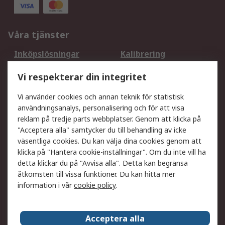
Våra tjänster
Inköpslösningar
Kalibrering
Utökat sortiment
Oljetestning och analys
Vi respekterar din integritet
DesignSpark
Teknisk Support
Ditt lokala säljteam
Exportlösningar
Vi använder cookies och annan teknik för statistisk
användningsanalys, personalisering och för att visa
reklam på tredje parts webbplatser. Genom att klicka på
Support
"Acceptera alla" samtycker du till behandling av icke
Få hjälp
Retur av varor
väsentliga cookies. Du kan välja dina cookies genom att
klicka på "Hantera cookie-inställningar". Om du inte vill ha
Leverans
Spåra din order
detta klickar du på "Avvisa alla". Detta kan begränsa
Begär en fakturakopi
Fördelar med RS-konto
åtkomsten till vissa funktioner. Du kan hitta mer
Betalningsalternativ
Okdo
information i vår
cookie policy
.
Om RS
Acceptera alla