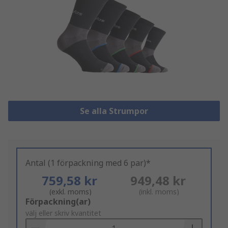
Se alla Strumpor
Antal (1 förpackning med 6 par)*
759,58 kr
949,48 kr
(exkl. moms)
(inkl. moms)
Add
Förpackning(ar)
to
välj eller skriv kvantitet
Basket