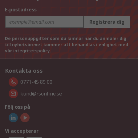
E-postadress
Registrera dig
De personuppgifter som du lämnar när du anmäler dig
till nyhetsbrevet kommer att behandlas i enlighet med
vår
integritetspolicy
.
Kontakta oss
0771-45 89 00
kund@rsonline.se
Följ oss på
Vi accepterar