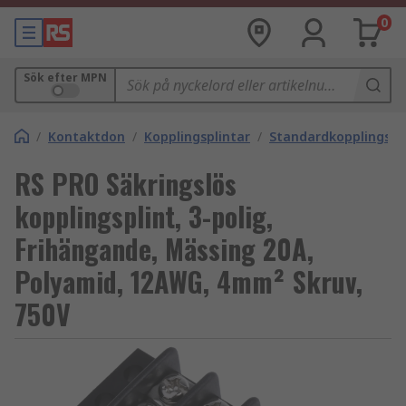
0
Sök efter MPN
/
Kontaktdon
/
Kopplingsplintar
/
Standardkopplingspl
RS PRO Säkringslös
kopplingsplint, 3-polig,
Frihängande, Mässing 20A,
Polyamid, 12AWG, 4mm² Skruv,
750V