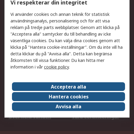
Vi respekterar din integritet
DesignSpark
Teknisk Support
Ditt lokala säljteam
Exportlösningar
Vi använder cookies och annan teknik för statistisk
användningsanalys, personalisering och för att visa
reklam på tredje parts webbplatser. Genom att klicka på
Support
"Acceptera alla" samtycker du till behandling av icke
Få hjälp
Retur av varor
väsentliga cookies. Du kan välja dina cookies genom att
klicka på "Hantera cookie-inställningar". Om du inte vill ha
Leverans
Spåra din order
detta klickar du på "Avvisa alla". Detta kan begränsa
Begär en fakturakopi
Fördelar med RS-konto
åtkomsten till vissa funktioner. Du kan hitta mer
Betalningsalternativ
Okdo
information i vår
cookie policy
.
Om RS
Acceptera alla
Om RS
Försäljningsvillkor
Hantera cookies
Det juridiska
Press Centre
Avvisa alla
Jobba hos RS
ESG
Över hela världen
Våra certificeringar