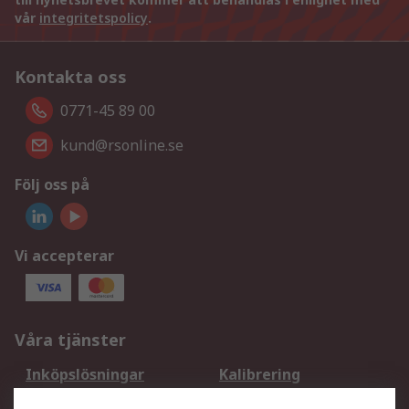
vår
integritetspolicy
.
Kontakta oss
0771-45 89 00
kund@rsonline.se
Följ oss på
Vi accepterar
Våra tjänster
Inköpslösningar
Kalibrering
Utökat sortiment
Oljetestning och analys