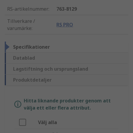
RS-artikelnummer
:
763-8129
Tillverkare /
RS PRO
varumärke
:
Specifikationer
Datablad
Lagstiftning och ursprungsland
Produktdetaljer
Hitta liknande produkter genom att
välja ett eller flera attribut.
Välj alla