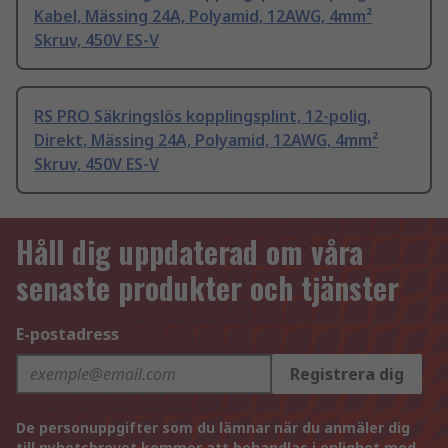
Kabel, Mässing 24A, Polyamid, 12AWG, 4mm²
Skruv, 450V ES-V
RS PRO Säkringslös kopplingsplint, 12-polig,
Direkt, Mässing 24A, Polyamid, 12AWG, 4mm²
Skruv, 450V ES-V
Håll dig uppdaterad om våra
senaste produkter och tjänster
E-postadress
Registrera dig
De personuppgifter som du lämnar när du anmäler dig
till nyhetsbrevet kommer att behandlas i enlighet med