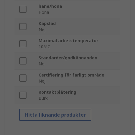
hane/hona
Hona
Kapslad
Nej
Maximal arbetstemperatur
105°C
Standarder/godkännanden
No
Certifiering för farligt område
Nej
Kontaktplätering
Burk
Hitta liknande produkter