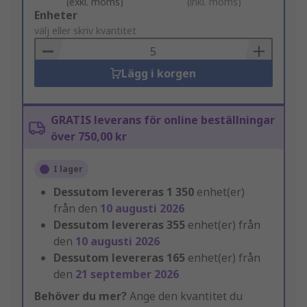
(exkl. moms)
(inkl. moms)
Add
Enheter
to
välj eller skriv kvantitet
Basket
Lägg i korgen
GRATIS leverans för online beställningar
över 750,00 kr
I lager
Dessutom levereras
1 350
enhet(er)
från den
10 augusti 2026
Dessutom levereras
355
enhet(er) från
den
10 augusti 2026
Dessutom levereras
165
enhet(er) från
den
21 september 2026
Behöver du mer?
Ange den kvantitet du