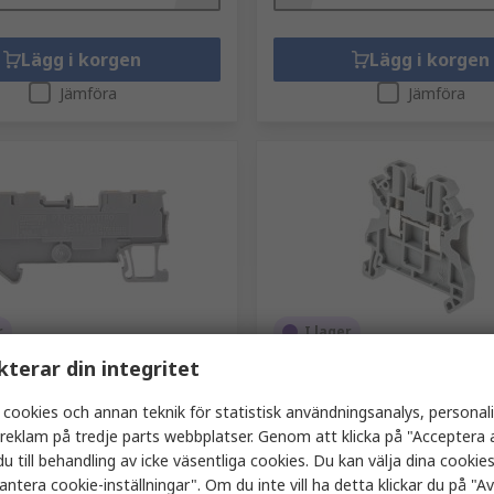
Lägg i korgen
Lägg i korgen
Jämföra
Jämföra
r
I lager
kterar din integritet
Contact
Phoenix Contact
ingskopplingsplint, PT
Genomföringskopplingsplint
ATTRO serien 500V, Grå
serien 1kV, Grå 0.14mm², 4
 cookies och annan teknik för statistisk användningsanalys, personal
1.5 mm², ATEX, 1 Våningar
ATEX, 1 Våningar Skruv
a reklam på tredje parts webbplatser. Genom att klicka på "Acceptera a
nummer
750-8517
RS-artikelnummer
627-3737
u till behandling av icke väsentliga cookies. Du kan välja dina cooki
3208197
Tillv. art.nr
3044076
antera cookie-inställningar". Om du inte vill ha detta klickar du på "Avv