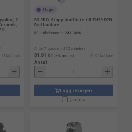
I lager
splint, 2-
RS PRO, Stopp ändfäste till TH35 DIN
 Keramik,
Rail laddare
PO
RS-artikelnummer
242-0496
)
Antal (1 påse med 10 enheter)
81,91 kr
142 kr/enhet
(exkl. moms)
81,91 kr/påse
Antal
Lägg i korgen
Jämföra