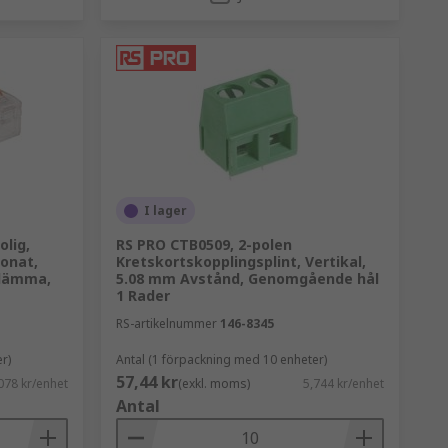
I lager
lig,
RS PRO CTB0509, 2-polen
bonat,
Kretskortskopplingsplint, Vertikal,
klämma,
5.08 mm Avstånd, Genomgående hål
1 Rader
RS-artikelnummer
146-8345
r)
Antal (1 förpackning med 10 enheter)
57,44 kr
078 kr/enhet
(exkl. moms)
5,744 kr/enhet
Antal