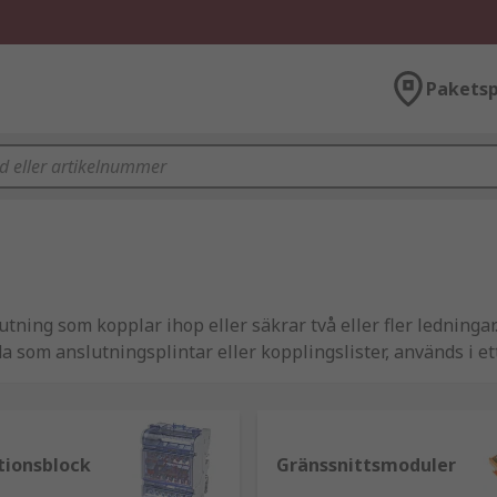
Paketsp
utning som kopplar ihop eller säkrar två eller fler ledninga
a som anslutningsplintar eller kopplingslister, används i et
 ett omfattande urval av högkvalitativa komponenter från 
s RS PRO.
tionsblock
Gränssnittsmoduler