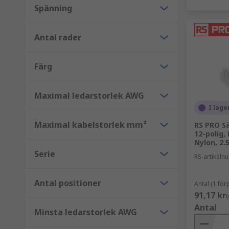
Spänning
Fördelningsblock och anslutningsblock.
Säkringsblock.
Antal rader
Barriärlister.
Färg
Maximal ledarstorlek AWG
I lage
Maximal kabelstorlek mm²
RS PRO Sä
12-polig,
Nylon, 2.
Serie
RS-artikel
Antal positioner
Antal (1 fö
91,17 kr
(
Antal
Minsta ledarstorlek AWG