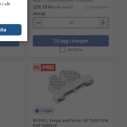
r)
Antal (1 förpackning med 10 enheter)
 i vår
229,18 kr
443 kr/enhet
(exkl. moms)
22,918 kr/enhet
Antal
lla
Lägg i korgen
Jämföra
I lager
RS PRO, Stopp ändfäste till TH35 DIN
Rail laddare