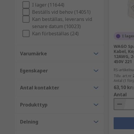
I lager (11644)
Beställs vid behov (14051)
Push-in-tekniken låter dig enkelt trycka in ledaren i 
Kan beställas, leverans vid
av en ändhylsa. Dessa är verktygsfria för snabb instal
senare datum (10023)
Vad är en DIN-skena kopplingsplint?
Kan förbeställas (24)
I lage
WAGO Spa
En av de vanligaste typerna av kopplingsplintar so
Kabel, Ko
Varumärke
och trenivå. Plintarna klickas helt enkelt fast på sk
12AWG, 2
450V 221
är begränsat.
Egenskaper
RS-artikel
Typer av kopplingsplintar
Tillv. art.nr
Antal (1 fö
63,10 kr
Antal kontakter
(
RS tillhandahåller ett brett utbud av högpresterande 
Antal
stilar och anslutningsmetoder. Några av de mest pop
Produkttyp
DIN-skeneplintar, i enkel-, två- och trenivå.
Delning
Kretskortsplintar.
Standardplintar (eller sockerbitar).