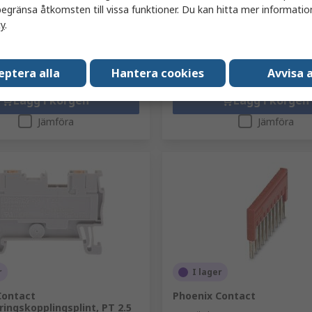
rpackning med 5 enheter)
Antal (1 förpackning med 10 enhete
egränsa åtkomsten till vissa funktioner. Du kan hitta mer information
124,43 kr
exkl. moms)
11,538 kr/enhet
(exkl. moms)
12,
cy
.
Antal
eptera alla
Hantera cookies
Avvisa a
Lägg i korgen
Lägg i korgen
Jämföra
Jämföra
r
I lager
Contact
Phoenix Contact
ingskopplingsplint, PT 2.5