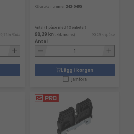
RS-artikelnummer
242-0495
Antal (1 påse med 10 enheter)
90,29 kr
9,72 kr/låda
(exkl. moms)
90,29 kr/påse
Antal
Lägg i korgen
Jämföra