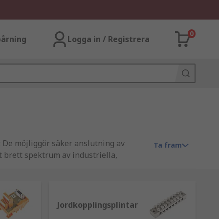
0
årning
Logga in / Registrera
r. De möjliggör säker anslutning av
Ta fram
t brett spektrum av industriella,
ledande leverantörer som Weidmuller,
Jordkopplingsplintar