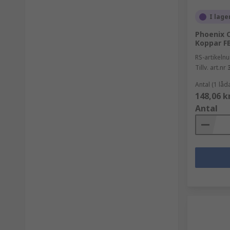
I lage
Phoenix 
Koppar F
RS-artikel
Tillv. art.nr
Antal (1 lå
148,06 k
Antal