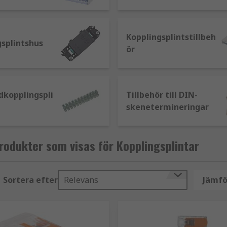
aft-, styr-, automations- och signalapplikationer där flera a
fästs i paneler eller elskåp.
Kopplingsplintstillbeh
gsplintshus
ör
utningstyp. Vilken typ av anslutningsteknik du väljer beror 
plingsplintar finns tillgängliga i flera typer, inklusive
dkopplingspli
Tillbehör till DIN-
skenetermineringar
etod. Ledarna förs in i plinten och pressas mot ledarremsa
odukter som visas för Kopplingsplintar
Sortera efter
Relevans
Jämfö
m för att hålla ledaren på plats. En skruvmejsel förs in i 
yper av plintar är mycket säkra och idealiska i miljöer som 