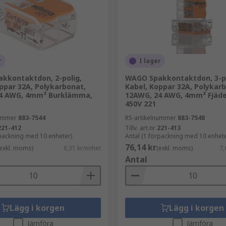
anslutningsgapet. Push-in-typer låter dig använda solida led
lation.
r
I lager
kkontaktdon, 2-polig,
WAGO Spakkontaktdon, 3-po
m används idag är DIN-skenetypen. DIN-skeneanslutningar 
ppar 32A, Polykarbonat,
Kabel, Koppar 32A, Polykar
enan och monteras i paneler eller skåp. DIN-skensplintar är 
4 AWG, 4mm² Burklämma,
12AWG, 24 AWG, 4mm² Fjäde
450V 221
nummer
883-7544
RS-artikelnummer
883-7548
221-412
Tillv. art.nr
221-413
rpackning med 10 enheter)
Antal (1 förpackning med 10 enhete
76,14 kr
exkl. moms)
6,31 kr/enhet
(exkl. moms)
7,
kopplingsplintar för att passa alla dina behov. Våra kopplin
Antal
ulära är
Lägg i korgen
Lägg i korgen
Jämföra
Jämföra