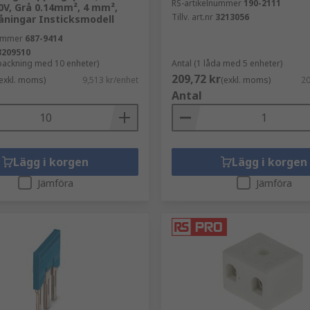
RS-artikelnummer
190-2111
0V, Grå 0.14mm², 4 mm²,
Tillv. art.nr
3213056
åningar Insticksmodell
nummer
687-9414
3209510
rpackning med 10 enheter)
Antal (1 låda med 5 enheter)
209,72 kr
exkl. moms)
9,513 kr/enhet
(exkl. moms)
20
Antal
Lägg i korgen
Lägg i korgen
Jämföra
Jämföra