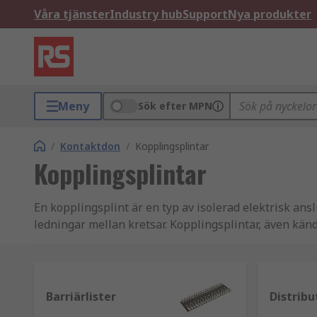
Våra tjänster
Industry hub
Support
Nya produkter
Meny
Sök efter MPN
/
Kontaktdon
/
Kopplingsplintar
Kopplingsplintar
En kopplingsplint är en typ av isolerad elektrisk ansl
ledningar mellan kretsar. Kopplingsplintar, även känd
kommersiella och hushållsapplikationer. RS erbjuder
Phoenix Contact, WAGO, ABB, Entrelec och naturligtvi
Vad används kopplingsplintar till?
Barriärlister
Distribu