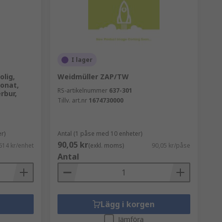
are eller flertrådig kabel med tillägget
I lager
lig,
Weidmüller ZAP/TW
kan vara enkla genomgående, tvånivå
bonat,
RS-artikelnummer
637-301
idealiska för applikationer där utrymmet
rbur,
Tillv. art.nr
1674730000
r)
Antal (1 påse med 10 enheter)
90,05 kr
614 kr/enhet
(exkl. moms)
90,05 kr/påse
gsplintar kommer i ett stort antal typer,
Antal
Lägg i korgen
Jämföra