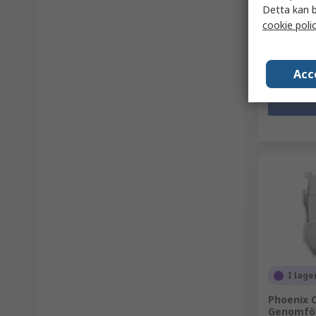
Antal (1 fö
Detta kan b
57,69 kr
(
cookie poli
Antal
Acc
I lage
Phoenix 
Genomför