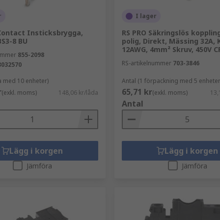
r
I lager
Contact Insticksbrygga,
RS PRO Säkringslös koppling
BS3-8 BU
polig, Direkt, Mässing 32A,
12AWG, 4mm² Skruv, 450V C
nummer
855-2098
RS-artikelnummer
703-3846
3032570
da med 10 enheter)
Antal (1 förpackning med 5 enheter
r
65,71 kr
(exkl. moms)
148,06 kr/låda
(exkl. moms)
13,
Antal
Lägg i korgen
Lägg i korgen
Jämföra
Jämföra