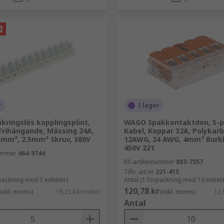
r
I lager
kringslös kopplingsplint,
WAGO Spakkontaktdon, 5-po
 Frihängande, Mässing 24A,
Kabel, Koppar 32A, Polykar
5mm², 2.5mm² Skruv, 380V
12AWG, 24 AWG, 4mm² Bur
450V 221
nummer
464-9744
RS-artikelnummer
883-7557
Tillv. art.nr
221-415
rpackning med 5 enheter)
Antal (1 förpackning med 10 enhete
120,78 kr
exkl. moms)
18,234 kr/enhet
(exkl. moms)
12,
Antal