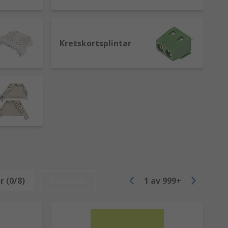
nslutningar behövs samtidigt.
Kretskortsplintar
på applikationen, miljön och ledarens
n. En skruv dras sedan åt för att skapa
r (0/8)
Återställ
1
av
999+
plinten, ledningen förs in och när
utsätts för höga vibrationer.