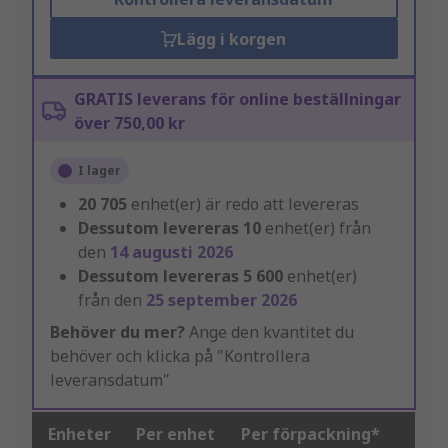
Lägg i korgen
GRATIS leverans för online beställningar
över 750,00 kr
I lager
20 705
enhet(er) är redo att levereras
Dessutom levereras
10
enhet(er) från
den
14 augusti 2026
Dessutom levereras
5 600
enhet(er)
från den
25 september 2026
Behöver du mer?
Ange den kvantitet du
behöver och klicka på "Kontrollera
leveransdatum"
Enheter
Per enhet
Per förpackning*