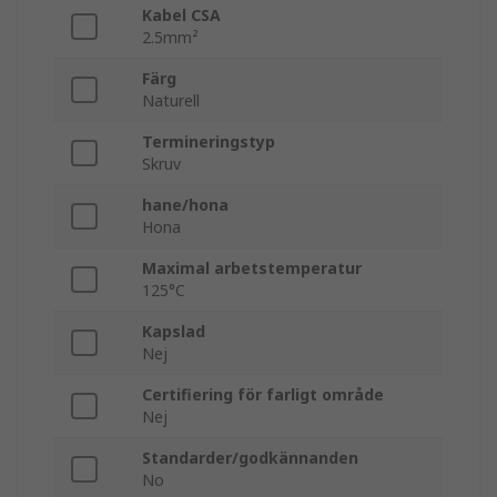
Kabel CSA
2.5mm²
Färg
Naturell
Termineringstyp
Skruv
hane/hona
Hona
Maximal arbetstemperatur
125°C
Kapslad
Nej
Certifiering för farligt område
Nej
Standarder/godkännanden
No