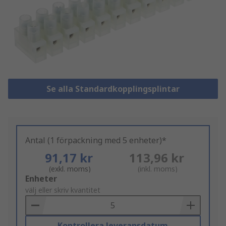
Se alla Standardkopplingsplintar
Antal (1 förpackning med 5 enheter)*
91,17 kr
113,96 kr
(exkl. moms)
(inkl. moms)
Add
Enheter
to
välj eller skriv kvantitet
Basket
Kontrollera leveransdatum