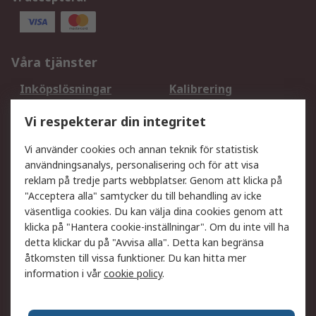
Våra tjänster
Inköpslösningar
Kalibrering
Utökat sortiment
Oljetestning och analys
Vi respekterar din integritet
DesignSpark
Teknisk Support
Ditt lokala säljteam
Exportlösningar
Vi använder cookies och annan teknik för statistisk
användningsanalys, personalisering och för att visa
reklam på tredje parts webbplatser. Genom att klicka på
Support
"Acceptera alla" samtycker du till behandling av icke
Få hjälp
Retur av varor
väsentliga cookies. Du kan välja dina cookies genom att
klicka på "Hantera cookie-inställningar". Om du inte vill ha
Leverans
Spåra din order
detta klickar du på "Avvisa alla". Detta kan begränsa
Begär en fakturakopi
Fördelar med RS-konto
åtkomsten till vissa funktioner. Du kan hitta mer
Betalningsalternativ
Okdo
information i vår
cookie policy
.
Om RS