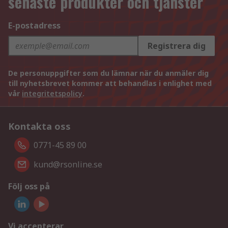
senaste produkter och tjänster
E-postadress
Registrera dig
De personuppgifter som du lämnar när du anmäler dig
till nyhetsbrevet kommer att behandlas i enlighet med
vår
integritetspolicy
.
Kontakta oss
0771-45 89 00
kund@rsonline.se
Följ oss på
Vi accepterar