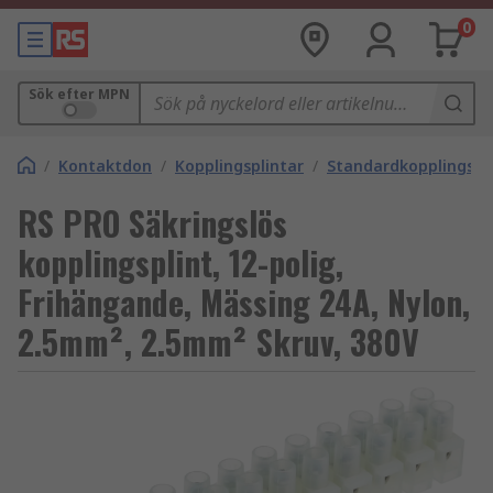
0
Sök efter MPN
/
Kontaktdon
/
Kopplingsplintar
/
Standardkopplingspl
RS PRO Säkringslös
kopplingsplint, 12-polig,
Frihängande, Mässing 24A, Nylon,
2.5mm², 2.5mm² Skruv, 380V