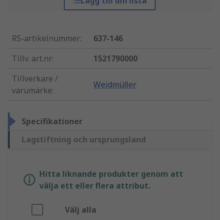
Lägg till din lista
RS-artikelnummer
:
637-146
Tillv. art.nr
:
1521790000
Tillverkare /
Weidmüller
varumärke
:
Specifikationer
Lagstiftning och ursprungsland
Hitta liknande produkter genom att
välja ett eller flera attribut.
Välj alla