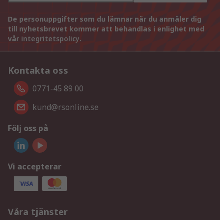
De personuppgifter som du lämnar när du anmäler dig
till nyhetsbrevet kommer att behandlas i enlighet med
vår
integritetspolicy
.
Kontakta oss
0771-45 89 00
kund@rsonline.se
Följ oss på
Vi accepterar
Våra tjänster