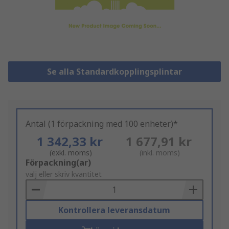
Se alla Standardkopplingsplintar
Antal (1 förpackning med 100 enheter)*
1 342,33 kr
1 677,91 kr
(exkl. moms)
(inkl. moms)
Add
Förpackning(ar)
to
välj eller skriv kvantitet
Basket
Kontrollera leveransdatum