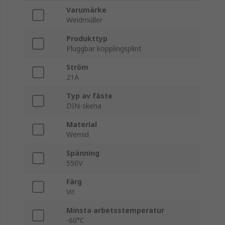
Varumärke
Weidmüller
Produkttyp
Pluggbar kopplingsplint
Ström
21A
Typ av fäste
DIN-skena
Material
Wemid
Spänning
550V
Färg
Vit
Minsta arbetsstemperatur
-60°C