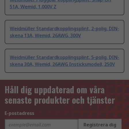
51A, Wemid, 1.000V Z
Weidmüller Standardkopplingsplint, 2-polig, DIN-
skena 13A, Wemid, 26AWG, 300V
Weidmüller Standardkopplingsplint, 5-polig, DIN-
skena 30A, Wemid, 26AWG Insticksmodell, 250V
Håll dig uppdaterad om våra
senaste produkter och tjänster
E-postadress
Registrera dig