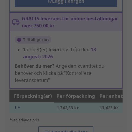
Lägg i korgen
GRATIS leverans för online beställningar
över 750,00 kr
Tillfälligt slut
1
enhet(er) levereras från den
13
augusti 2026
Behöver du mer?
Ange den kvantitet du
behöver och klicka på "Kontrollera
leveransdatum"
Förpackning(ar)
Per förpackning
Per enhet*
1 +
1 342,33 kr
13,423 kr
*vägledande pris