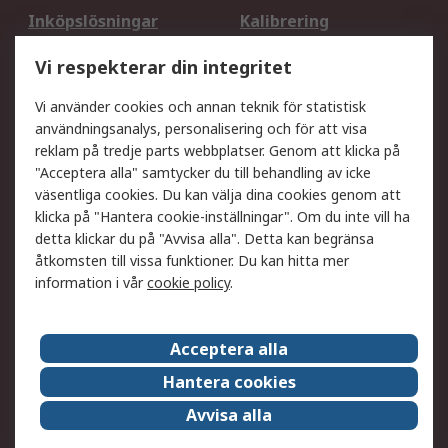
Inköpslösningar
Kalibrering
Utökat sortiment
Oljetestning och analys
Vi respekterar din integritet
DesignSpark
Teknisk Support
Ditt lokala säljteam
Exportlösningar
Vi använder cookies och annan teknik för statistisk
användningsanalys, personalisering och för att visa
reklam på tredje parts webbplatser. Genom att klicka på
Support
"Acceptera alla" samtycker du till behandling av icke
Få hjälp
Retur av varor
väsentliga cookies. Du kan välja dina cookies genom att
klicka på "Hantera cookie-inställningar". Om du inte vill ha
Leverans
Spåra din order
detta klickar du på "Avvisa alla". Detta kan begränsa
Begär en fakturakopi
Fördelar med RS-konto
åtkomsten till vissa funktioner. Du kan hitta mer
Betalningsalternativ
Okdo
information i vår
cookie policy
.
Om RS
Acceptera alla
Om RS
Försäljningsvillkor
Hantera cookies
Det juridiska
Press Centre
Avvisa alla
Jobba hos RS
ESG