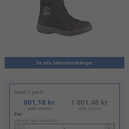
Se alla Säkerhetskängor
Antal (1 par)*
801,18 kr
1 001,48 kr
(exkl. moms)
(inkl. moms)
Add
Par
to
välj eller skriv kvantitet
Basket