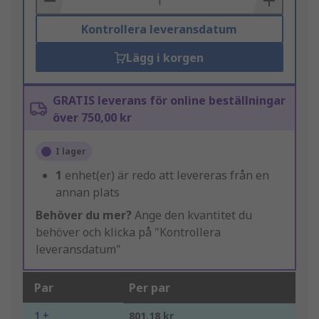
Kontrollera leveransdatum
Lägg i korgen
GRATIS leverans för online beställningar
över 750,00 kr
I lager
1
enhet(er) är redo att levereras från en
annan plats
Behöver du mer?
Ange den kvantitet du
behöver och klicka på "Kontrollera
leveransdatum"
Par
Per par
1 +
801,18 kr