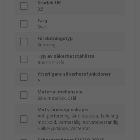
Storlek UK
3.5
Färg
Svart
Förslutningstyp
Snörning
Typ av säkerhetståhätta
Rostfritt stål
Ytterligare säkerhetsfunktioner
A
Material mellansula
Icke-metallisk, Stål
Motståndsegenskaper
Anti-perforering, Anti-statiska, Isolering
mot köld, Värmetålig, Kolvätebeständig,
Halkskyddande, Vattentät
Säkerhetsbetyg EN ISO 20345