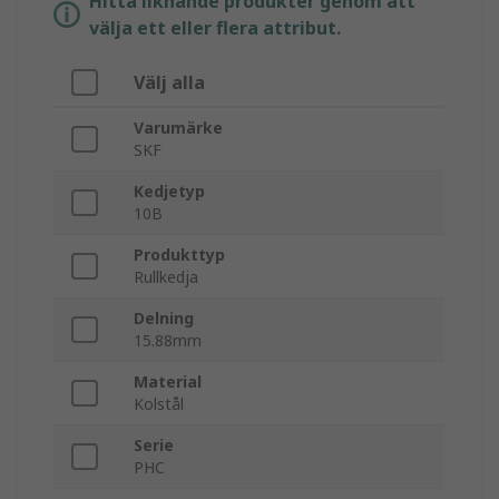
Hitta liknande produkter genom att
välja ett eller flera attribut.
Välj alla
Varumärke
SKF
Kedjetyp
10B
Produkttyp
Rullkedja
Delning
15.88mm
Material
Kolstål
Serie
PHC