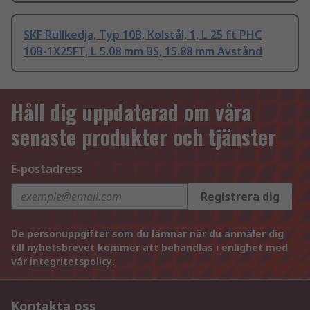
SKF Rullkedja, Typ 10B, Kolstål, 1, L 25 ft PHC
10B-1X25FT, L 5.08 mm BS, 15.88 mm Avstånd
Håll dig uppdaterad om våra
senaste produkter och tjänster
E-postadress
Registrera dig
De personuppgifter som du lämnar när du anmäler dig
till nyhetsbrevet kommer att behandlas i enlighet med
vår
integritetspolicy
.
Kontakta oss