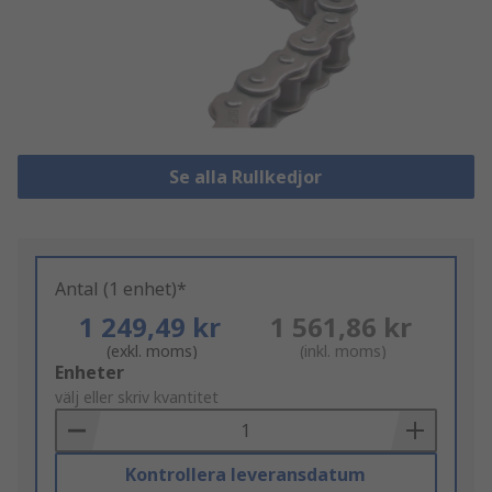
Se alla Rullkedjor
Antal (1 enhet)*
1 249,49 kr
1 561,86 kr
(exkl. moms)
(inkl. moms)
Add
Enheter
to
välj eller skriv kvantitet
Basket
Kontrollera leveransdatum