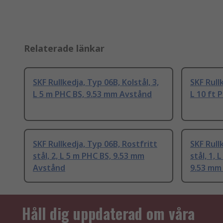
Relaterade länkar
SKF Rullkedja, Typ 06B, Kolstål, 3,
SKF Rullk
L 5 m PHC BS, 9.53 mm Avstånd
L 10 ft 
SKF Rullkedja, Typ 06B, Rostfritt
SKF Rull
stål, 2, L 5 m PHC BS, 9.53 mm
stål, 1, 
Avstånd
9.53 mm
Håll dig uppdaterad om våra