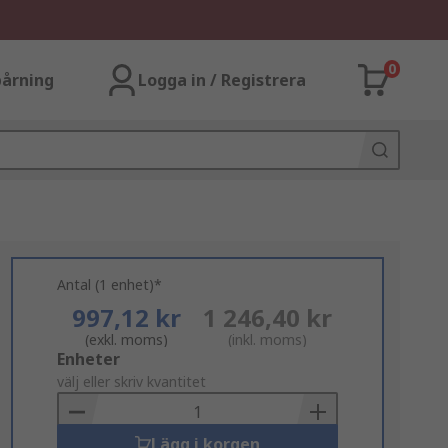
0
årning
Logga in / Registrera
Antal (1 enhet)*
997,12 kr
1 246,40 kr
(exkl. moms)
(inkl. moms)
Add
Enheter
to
välj eller skriv kvantitet
Basket
Lägg i korgen