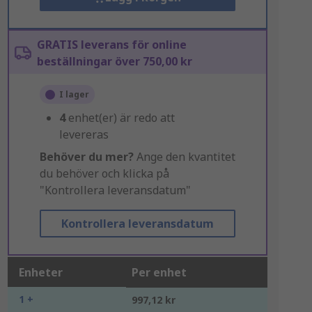
GRATIS leverans för online
beställningar över 750,00 kr
I lager
4
enhet(er) är redo att
levereras
Behöver du mer?
Ange den kvantitet
du behöver och klicka på
"Kontrollera leveransdatum"
Kontrollera leveransdatum
Enheter
Per enhet
1 +
997,12 kr