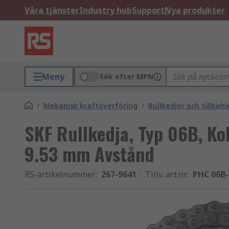
Våra tjänster
Industry hub
Support
Nya produkter
Meny
Sök efter MPN
/
Mekanisk kraftöverföring
/
Rullkedjor och tillbeh
SKF Rullkedja, Typ 06B, Ko
9.53 mm Avstånd
RS-artikelnummer
:
267-9641
Tillv. art.nr
:
PHC 06B