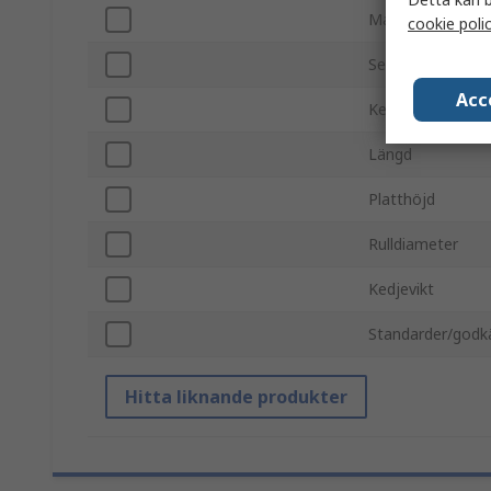
Material
cookie poli
Serie
Acc
Kedjestandard
Längd
Platthöjd
Rulldiameter
Kedjevikt
Standarder/god
Hitta liknande produkter