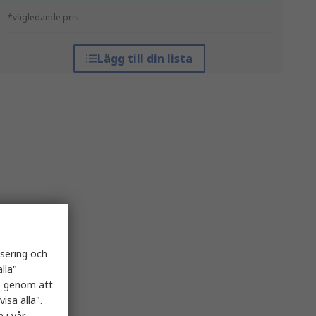
*vägledande pris
Lägg till din lista
isering och
lla"
es genom att
isa alla".
 i vår