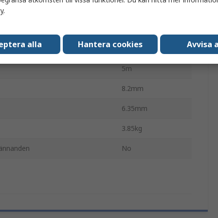
Kolstål
cy
.
PHC
eptera alla
Hantera cookies
Avvisa a
BS
5m
8.2mm
6.35mm
3.85kg
kännanden
No