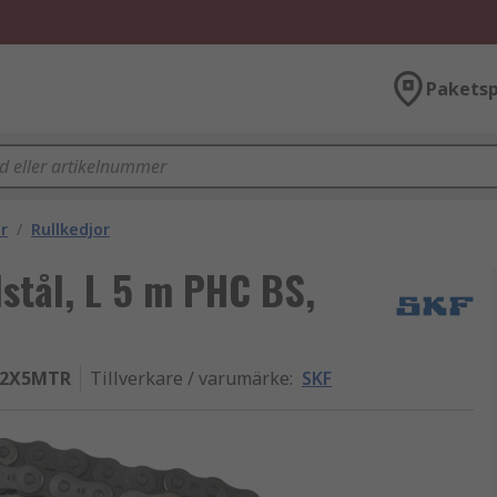
Paketsp
ör
/
Rullkedjor
lstål, L 5 m PHC BS,
-2X5MTR
Tillverkare / varumärke
:
SKF