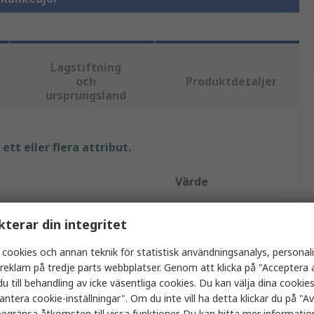
Lagstiftning
och
Produktdetaljer
ursprungsland
tt eller flera attribut.
Värde
SKF
kterar din integritet
Rullkedja
 cookies och annan teknik för statistisk användningsanalys, personal
a reklam på tredje parts webbplatser. Genom att klicka på "Acceptera a
06B
u till behandling av icke väsentliga cookies. Du kan välja dina cooki
9.53mm
antera cookie-inställningar". Om du inte vill ha detta klickar du på "Avv
egränsa åtkomsten till vissa funktioner. Du kan hitta mer information