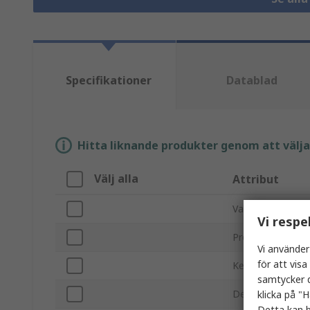
Specifikationer
Datablad
Hitta liknande produkter genom att välja e
Välj alla
Attribut
Varumärke
Vi respe
Produkttyp
Vi använder
för att vis
Kedjetyp
samtycker d
Delning
klicka på "H
Detta kan b