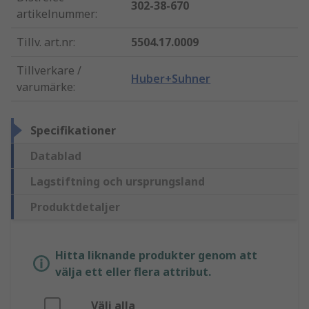
302-38-670
artikelnummer
:
Tillv. art.nr
:
5504.17.0009
Tillverkare /
Huber+Suhner
varumärke
:
Specifikationer
Datablad
Lagstiftning och ursprungsland
Produktdetaljer
Hitta liknande produkter genom att
välja ett eller flera attribut.
Välj alla