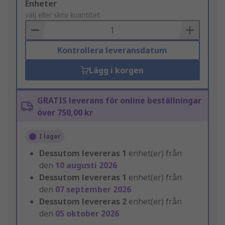
Add
Enheter
to
välj eller skriv kvantitet
Basket
Kontrollera leveransdatum
Lägg i korgen
GRATIS leverans för online beställningar
över 750,00 kr
I lager
Dessutom levereras
1
enhet(er) från
den
10 augusti 2026
Dessutom levereras
1
enhet(er) från
den
07 september 2026
Dessutom levereras
2
enhet(er) från
den
05 oktober 2026