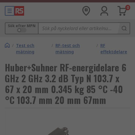
0
Sök efter MPN
/
Test och
/
RF-test och
/
RF
mätning
mätning
effektdelare
Huber+Suhner RF-energidelare 6
GHz 2 GHz 3.2 dB Typ N 103.7 x
67 x 20 mm 0.345 kg 85 °C -40
°C 103.7 mm 20 mm 67mm