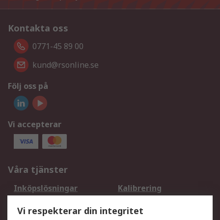
Kontakta oss
0771-45 89 00
kund@rsonline.se
Följ oss på
Vi accepterar
Våra tjänster
Inköpslösningar
Kalibrering
Utökat sortiment
Oljetestning och analys
Vi respekterar din integritet
DesignSpark
Teknisk Support