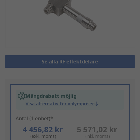
Se alla RF effektdelare
Mängdrabatt möjlig
Visa alternativ för volympriser
Antal (1 enhet)*
4 456,82 kr
5 571,02 kr
(exkl. moms)
(inkl. moms)