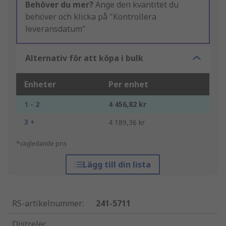
Behöver du mer?
Ange den kvantitet du
behöver och klicka på "Kontrollera
leveransdatum"
Alternativ för att köpa i bulk
Enheter
Per enhet
1 - 2
4 456,82 kr
3 +
4 189,36 kr
*vägledande pris
Lägg till din lista
RS-artikelnummer
:
241-5711
Distrelec