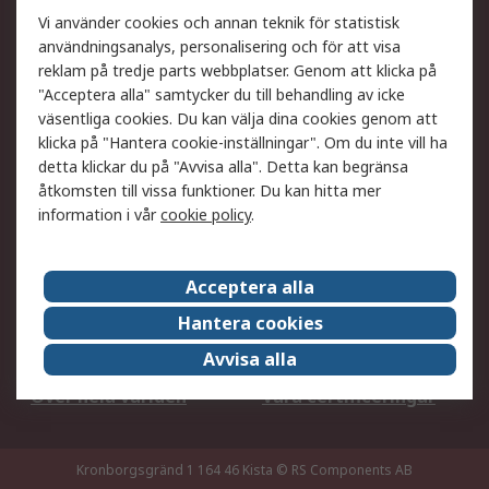
Ditt lokala säljteam
Exportlösningar
Vi använder cookies och annan teknik för statistisk
användningsanalys, personalisering och för att visa
reklam på tredje parts webbplatser. Genom att klicka på
Support
"Acceptera alla" samtycker du till behandling av icke
Få hjälp
Retur av varor
väsentliga cookies. Du kan välja dina cookies genom att
klicka på "Hantera cookie-inställningar". Om du inte vill ha
Leverans
Spåra din order
detta klickar du på "Avvisa alla". Detta kan begränsa
Begär en fakturakopi
Fördelar med RS-konto
åtkomsten till vissa funktioner. Du kan hitta mer
Betalningsalternativ
Okdo
information i vår
cookie policy
.
Om RS
Acceptera alla
Om RS
Försäljningsvillkor
Hantera cookies
Det juridiska
Press Centre
Avvisa alla
Jobba hos RS
ESG
Över hela världen
Våra certificeringar
Kronborgsgränd 1 164 46 Kista
© RS Components AB