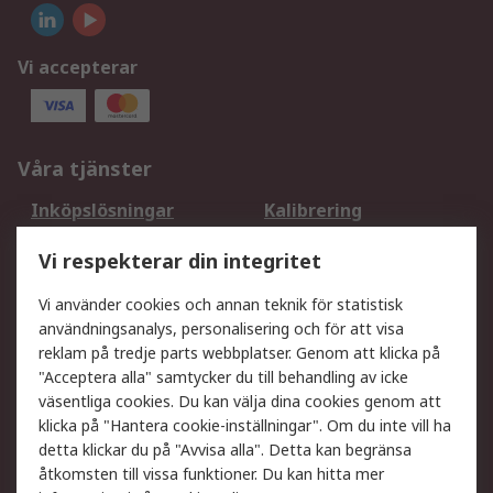
Vi accepterar
Våra tjänster
Inköpslösningar
Kalibrering
Utökat sortiment
Oljetestning och analys
Vi respekterar din integritet
DesignSpark
Teknisk Support
Ditt lokala säljteam
Exportlösningar
Vi använder cookies och annan teknik för statistisk
användningsanalys, personalisering och för att visa
reklam på tredje parts webbplatser. Genom att klicka på
Support
"Acceptera alla" samtycker du till behandling av icke
Få hjälp
Retur av varor
väsentliga cookies. Du kan välja dina cookies genom att
klicka på "Hantera cookie-inställningar". Om du inte vill ha
Leverans
Spåra din order
detta klickar du på "Avvisa alla". Detta kan begränsa
Begär en fakturakopi
Fördelar med RS-konto
åtkomsten till vissa funktioner. Du kan hitta mer
Betalningsalternativ
Okdo