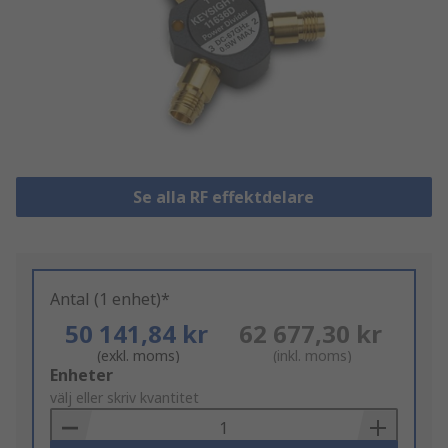
Se alla RF effektdelare
Antal (1 enhet)*
50 141,84 kr
62 677,30 kr
(exkl. moms)
(inkl. moms)
Add
Enheter
to
välj eller skriv kvantitet
Basket