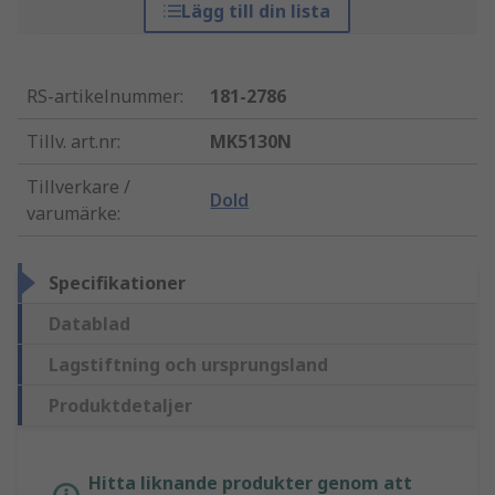
Lägg till din lista
RS-artikelnummer
:
181-2786
Tillv. art.nr
:
MK5130N
Tillverkare /
Dold
varumärke
:
Specifikationer
Datablad
Lagstiftning och ursprungsland
Produktdetaljer
Hitta liknande produkter genom att