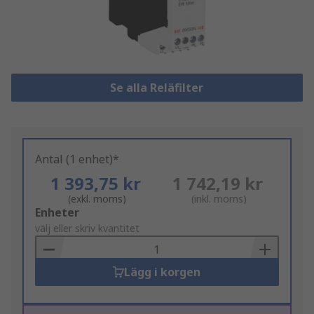
Se alla Reläfilter
Antal (1 enhet)*
1 393,75 kr
1 742,19 kr
(exkl. moms)
(inkl. moms)
Add
Enheter
to
välj eller skriv kvantitet
Basket
Lägg i korgen