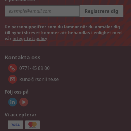
Registrera dig
De personuppgifter som du lämnar när du anmäler dig
till nyhetsbrevet kommer att behandlas i enlighet med
vår
integritetspolicy
.
Kontakta oss
0771-45 89 00
kund@rsonline.se
Följ oss på
Vi accepterar