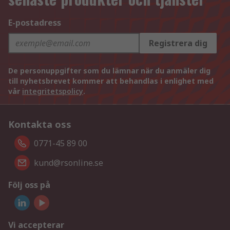
E-postadress
Registrera dig
De personuppgifter som du lämnar när du anmäler dig
till nyhetsbrevet kommer att behandlas i enlighet med
vår
integritetspolicy
.
Kontakta oss
0771-45 89 00
kund@rsonline.se
Följ oss på
Vi accepterar