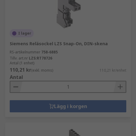
I lager
Siemens Reläsockel LZS Snap-On, DIN-skena
RS-artikelnummer
758-6885
Tillv. art.nr
LZS:RT78726
Antal (1 enhet)
110,21 kr
(exkl. moms)
110,21 kr/enhet
Antal
Lägg i korgen