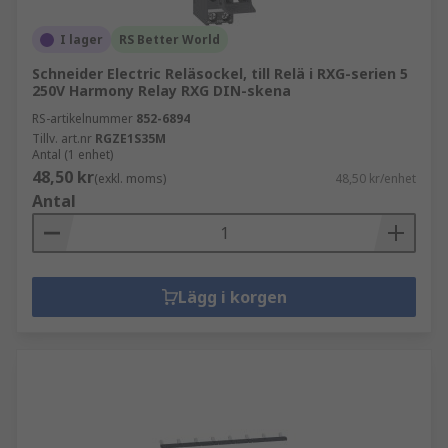
I lager
RS Better World
Schneider Electric Reläsockel, till Relä i RXG-serien 5
250V Harmony Relay RXG DIN-skena
RS-artikelnummer
852-6894
Tillv. art.nr
RGZE1S35M
Antal (1 enhet)
48,50 kr
(exkl. moms)
48,50 kr/enhet
Antal
Lägg i korgen