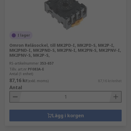
I lager
Omron Reläsockel, till MK2PD-I, MK2PD-S, MK2P-I,
MK2PND-I, MK2PND-S, MK2PN-I, MK2PN-S, MK2PNV-I,
MK2PNV-S, MK2P-S,
RS-artikelnummer
353-657
Tillv. art.nr
PF083A-E
Antal (1 enhet)
87,16 kr
(exkl. moms)
87,16 kr/enhet
Antal
Lägg i korgen