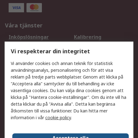
Våra tjänster
Inköpslösningar
Kalibrering
Utökat sortiment
Oljetestning och analys
Vi respekterar din integritet
DesignSpark
Teknisk Support
Ditt lokala säljteam
Exportlösningar
Vi använder cookies och annan teknik för statistisk
användningsanalys, personalisering och för att visa
reklam på tredje parts webbplatser. Genom att klicka på
Support
"Acceptera alla" samtycker du till behandling av icke
Få hjälp
Retur av varor
väsentliga cookies. Du kan välja dina cookies genom att
klicka på "Hantera cookie-inställningar". Om du inte vill ha
Leverans
Spåra din order
detta klickar du på "Avvisa alla". Detta kan begränsa
Begär en fakturakopi
Fördelar med RS-konto
åtkomsten till vissa funktioner. Du kan hitta mer
Betalningsalternativ
Okdo
information i vår
cookie policy
.
Om RS
Acceptera alla