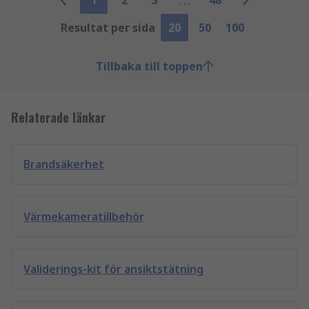
1
2
3
48
Resultat per sida
20
50
100
Tillbaka till toppen
Relaterade länkar
Brandsäkerhet
Värmekameratillbehör
Validerings-kit för ansiktstätning