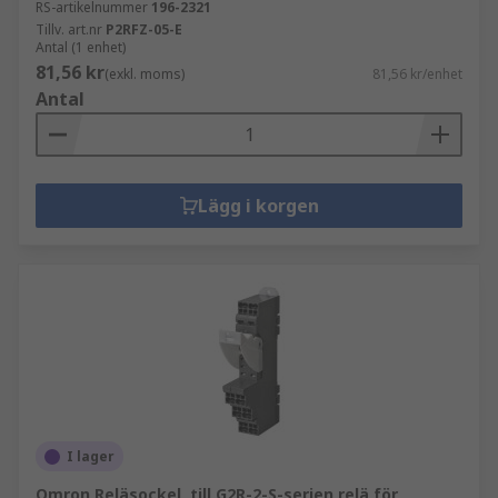
RS-artikelnummer
196-2321
Tillv. art.nr
P2RFZ-05-E
Antal (1 enhet)
81,56 kr
(exkl. moms)
81,56 kr/enhet
Antal
Lägg i korgen
I lager
Omron Reläsockel, till G2R-2-S-serien relä för