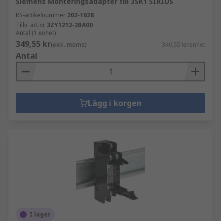
Siemens Monteringsadapter till 3SK1 SIRIUS
RS-artikelnummer
202-1628
Tillv. art.nr
3ZY1212-2BA00
Antal (1 enhet)
349,55 kr
(exkl. moms)
349,55 kr/enhet
Antal
Lägg i korgen
I lager