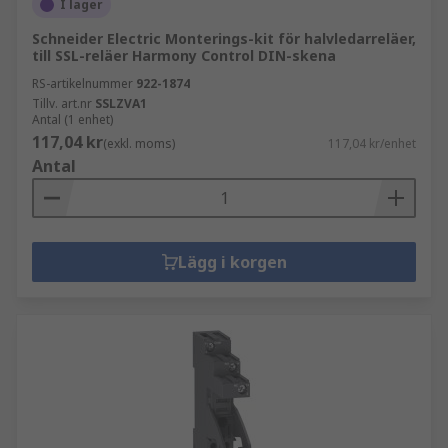
I lager
Schneider Electric Monterings-kit för halvledarreläer,
till SSL-reläer Harmony Control DIN-skena
RS-artikelnummer
922-1874
Tillv. art.nr
SSLZVA1
Antal (1 enhet)
117,04 kr
(exkl. moms)
117,04 kr/enhet
Antal
Lägg i korgen