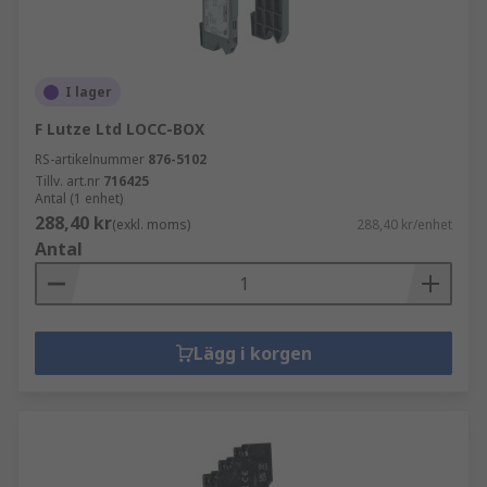
I lager
F Lutze Ltd LOCC-BOX
RS-artikelnummer
876-5102
Tillv. art.nr
716425
Antal (1 enhet)
288,40 kr
(exkl. moms)
288,40 kr/enhet
Antal
Lägg i korgen