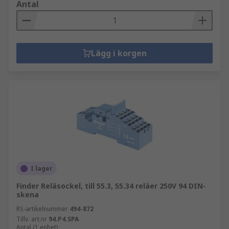
Antal
Lägg i korgen
I lager
Finder Reläsockel, till 55.3, 55.34 reläer 250V 94 DIN-
skena
RS-artikelnummer
494-872
Tillv. art.nr
94.P4.SPA
Antal (1 enhet)