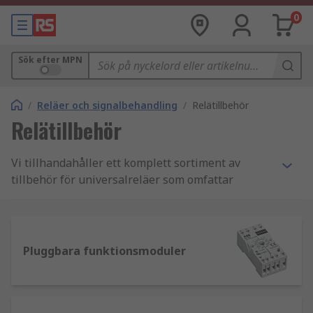
0
Sök efter MPN
/
Reläer och signalbehandling
/
Relätillbehör
Relätillbehör
Vi tillhandahåller ett komplett sortiment av
tillbehör för universalreläer som omfattar
elektromekaniska reläer, halvledarreläer och
tungreläer. I sortimentet hittar du
hjälpkontaktblock, samlingsskenor och
monteringsadaptrar. Vi lagerför även ett komplett
Pluggbara funktionsmoduler
sortiment av reläskydd, gränssnitt, socklar,
klämmor och etiketter.