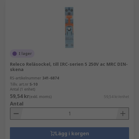
I lager
Releco Reläsockel, till IRC-serien 5 250V ac MRC DIN-
skena
RS-artikelnummer
341-6874
Tillv. art.nr
S-10
Antal (1 enhet)
59,54 kr
(exkl. moms)
59,54 kr/enhet
Antal
Lägg i korgen