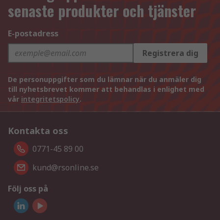
senaste produkter och tjänster
E-postadress
Registrera dig
De personuppgifter som du lämnar när du anmäler dig
till nyhetsbrevet kommer att behandlas i enlighet med
vår
integritetspolicy
.
Kontakta oss
0771-45 89 00
kund@rsonline.se
Följ oss på