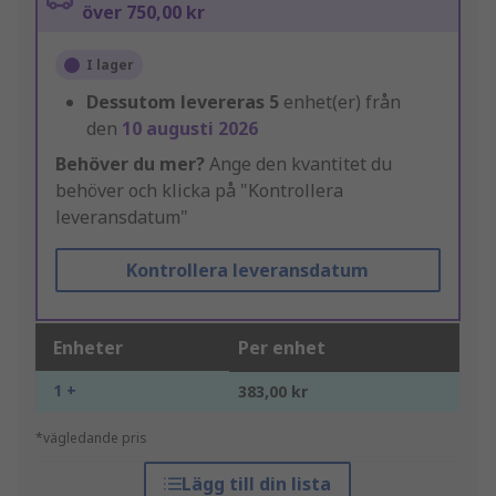
över 750,00 kr
I lager
Dessutom levereras
5
enhet(er) från
den
10 augusti 2026
Behöver du mer?
Ange den kvantitet du
behöver och klicka på "Kontrollera
leveransdatum"
Kontrollera leveransdatum
Enheter
Per enhet
1 +
383,00 kr
*vägledande pris
Lägg till din lista