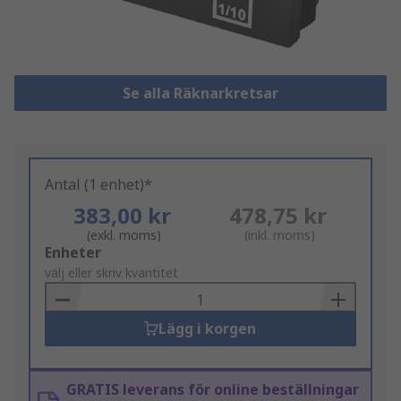
Se alla Räknarkretsar
Antal (1 enhet)*
383,00 kr
478,75 kr
(exkl. moms)
(inkl. moms)
Add
Enheter
to
välj eller skriv kvantitet
Basket
Lägg i korgen
GRATIS leverans för online beställningar