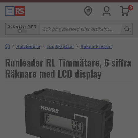
0
Sök efter MPN
/
Halvledare
/
Logikkretsar
/
Räknarkretsar
Runleader RL Timmätare, 6 siffra
Räknare med LCD display