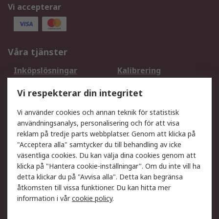
Vi accepterar
Våra tjänster
Inköpslösningar
Kalibrering
Utökat sortiment
Oljetestning och analys
Vi respekterar din integritet
DesignSpark
Teknisk Support
Ditt lokala säljteam
Exportlösningar
Vi använder cookies och annan teknik för statistisk
användningsanalys, personalisering och för att visa
reklam på tredje parts webbplatser. Genom att klicka på
Support
"Acceptera alla" samtycker du till behandling av icke
Få hjälp
Retur av varor
väsentliga cookies. Du kan välja dina cookies genom att
klicka på "Hantera cookie-inställningar". Om du inte vill ha
Leverans
Spåra din order
detta klickar du på "Avvisa alla". Detta kan begränsa
Begär en fakturakopi
Fördelar med RS-konto
åtkomsten till vissa funktioner. Du kan hitta mer
Betalningsalternativ
Okdo
information i vår
cookie policy
.