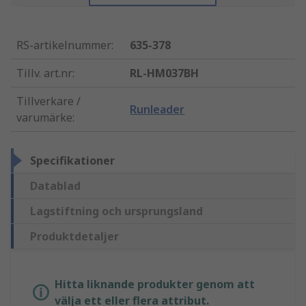
RS-artikelnummer
:
635-378
Tillv. art.nr
:
RL-HM037BH
Tillverkare /
Runleader
varumärke
:
Specifikationer
Datablad
Lagstiftning och ursprungsland
Produktdetaljer
Hitta liknande produkter genom att
välja ett eller flera attribut.