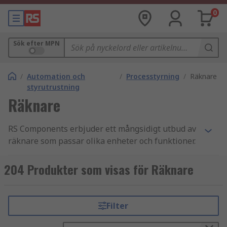
0
Sök efter MPN
/
Automation och
/
Processtyrning
/
Räknare
styrutrustning
Räknare
RS Components erbjuder ett mångsidigt utbud av
räknare som passar olika enheter och funktioner.
Med digitala, elektromekaniska och rent
mekaniska räknare tillgängliga, erbjuder RS
204 Produkter som visas för Räknare
lösningar för industriella, kommersiella och
projektapplikationer där exakt räkning och
summering krävs. Du hittar räknare från
Filter
betrodda varumärken som Baumer, Omron, Red
Lion, Kubler, Hengstler, Trumeter och vårt eget RS