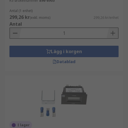
RS-artikelnummer
896-6905
Antal (1 enhet)
299,26 kr
(exkl. moms)
299,26 kr/enhet
Antal
Lägg i korgen
Datablad
I lager