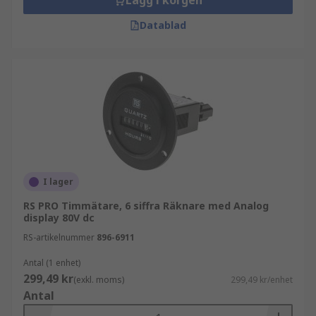
Lägg i korgen
Datablad
I lager
RS PRO Timmätare, 6 siffra Räknare med Analog
display 80V dc
RS-artikelnummer
896-6911
Antal (1 enhet)
299,49 kr
(exkl. moms)
299,49 kr/enhet
Antal