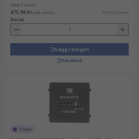
Antal (1 enhet)
har en kaskadlayout av vippor i en ring så
475,96 kr
(exkl. moms)
475,96 kr/enhet
att utgången från den sista matas in i
Antal
ingången på den första.
Mekaniska räknare
Lägg i korgen
Mekaniska räknare
- är byggda med mekaniska
komponenter. De består vanligtvis av en serie
Datablad
skivor monterade på en axel, med siffrorna 0 till 9
markerade på kanten.
Timmätare
Timräknare
- är instrument som används för att
spåra och registrera förfluten tid, vanligtvis visad
i timmar och tiondels timmar. De flesta timmätare
används för att logga drifttiden för utrustning för
I lager
korrekt underhåll av enheter eller maskiner.