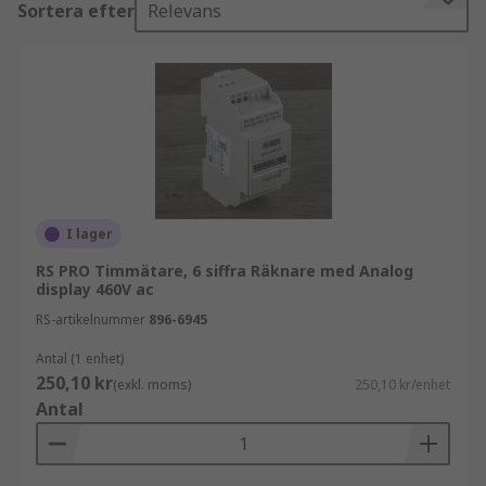
Sortera efter
Relevans
PRO-sortiment.
Funktioner hos räknare
Digitala räknare, även kända som mekaniska
räknare, elektroniska räknare eller timmätare,
lagrar och visar frekvensen av en pågående
process, vanligtvis synkroniserad med en klocka.
Till exempel följer elektroniska räknare särskilt
I lager
en sekventiell logikkrets som har en
RS PRO Timmätare, 6 siffra Räknare med Analog
klockinputsignal. Industriella tillämpningar av
display 460V ac
räkneenheter används för att mäta:
RS-artikelnummer
896-6945
Längd
Antal (1 enhet)
250,10 kr
(exkl. moms)
250,10 kr/enhet
Impulser
Antal
Förfluten tid
Positionsindikering