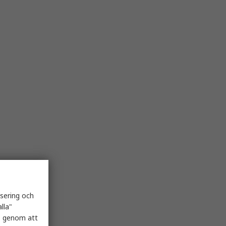
isering och
lla"
es genom att