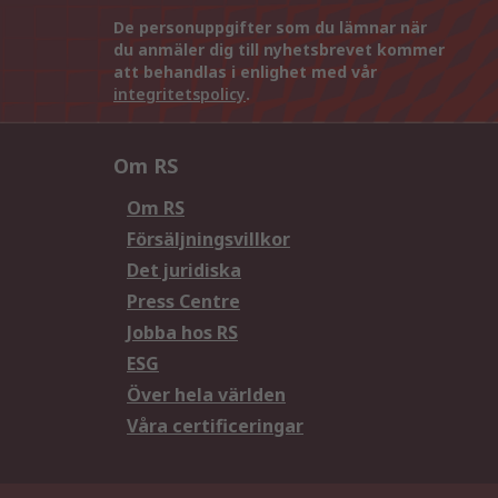
De personuppgifter som du lämnar när
du anmäler dig till nyhetsbrevet kommer
att behandlas i enlighet med vår
integritetspolicy
.
Om RS
Om RS
Försäljningsvillkor
Det juridiska
Press Centre
Jobba hos RS
ESG
Över hela världen
Våra certificeringar