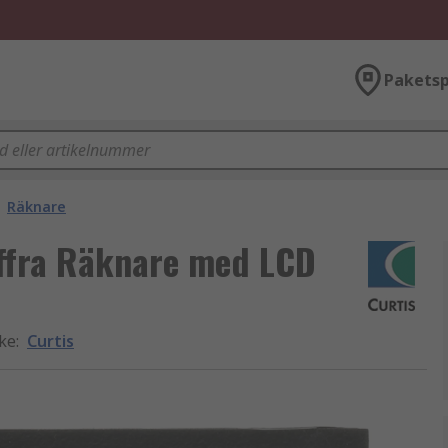
Paketsp
Räknare
iffra Räknare med LCD
rke
:
Curtis