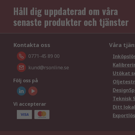
Håll dig uppdaterad om våra
senaste produkter och tjänster
Kontakta oss
Våra tjän
0771-45 89 00
Inköpslö
Kalibreri
kund@rsonline.se
Utökat s
Följ oss på
Oljetest
DesignSp
Teknisk 
Vi accepterar
Ditt loka
Exportlö