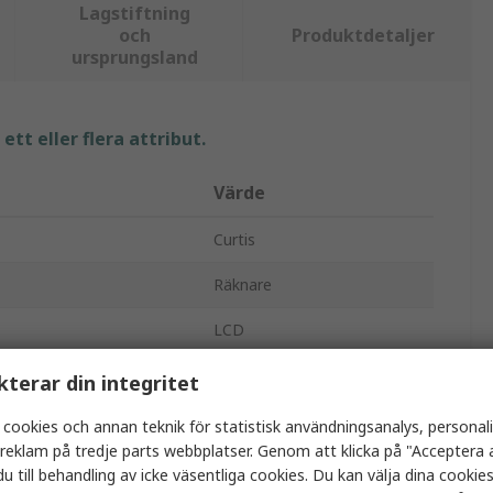
Lagstiftning
och
Produktdetaljer
ursprungsland
tt eller flera attribut.
Värde
Curtis
Räknare
LCD
Timmätare
kterar din integritet
Flik
 cookies och annan teknik för statistisk användningsanalys, personal
a reklam på tredje parts webbplatser. Genom att klicka på "Acceptera a
Elektriska
u till behandling av icke väsentliga cookies. Du kan välja dina cooki