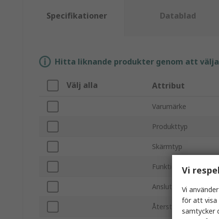
Specifikationer
Datablad
Hitta liknande produkter genom att välja e
Välj alla
Attribut
Varumärke
Produkttyp
Skärmtyp
Funktion
Vi respe
Anslutningstyp
Vi använder
för att vis
Återställningsmetod
samtycker d