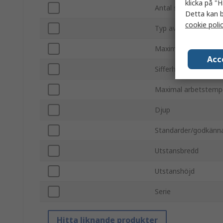
klicka på "H
Antal siffror
Detta kan b
cookie poli
Typ av fäste
Maximal matningssp
Acc
Sifferhöjd
Maximal arbetstemp
Djup
Standarder/godkänn
Utstansbredd
Utstanshöjd
Serie
Hitta liknande produkter