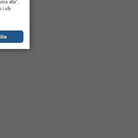
isa alla".
 i vår
lla