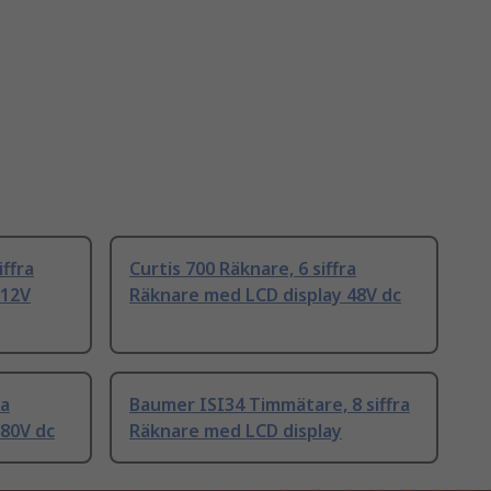
iffra
Curtis 700 Räknare, 6 siffra
 12V
Räknare med LCD display 48V dc
ra
Baumer ISI34 Timmätare, 8 siffra
 80V dc
Räknare med LCD display