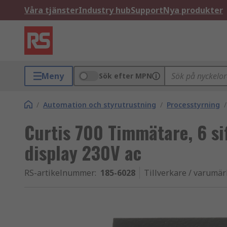
Våra tjänster
Industry hub
Support
Nya produkter
Meny
Sök efter MPN
/
Automation och styrutrustning
/
Processtyrning
/
Curtis 700 Timmätare, 6 s
display 230V ac
RS-artikelnummer
:
185-6028
Tillverkare / varumä