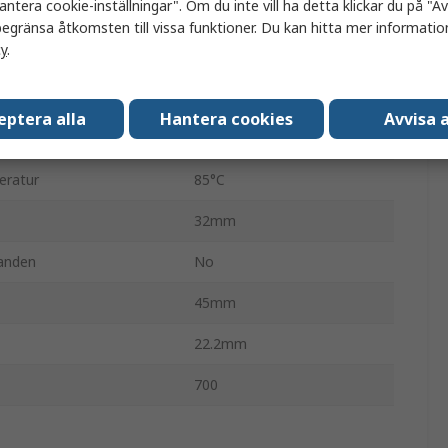
antera cookie-inställningar". Om du inte vill ha detta klickar du på "Avv
6
egränsa åtkomsten till vissa funktioner. Du kan hitta mer information
cy
.
Panelmontering
änning
230V ac
eptera alla
Hantera cookies
Avvisa a
5mm
eratur
85°C
32mm
anden
No
45mm
22.2mm
700