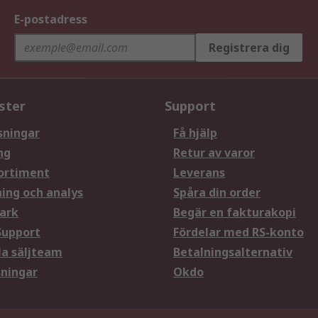
E-postadress
Registrera dig
ster
Support
sningar
Få hjälp
ng
Retur av varor
ortiment
Leverans
ning och analys
Spåra din order
ark
Begär en fakturakopi
Support
Fördelar med RS-konto
la säljteam
Betalningsalternativ
sningar
Okdo