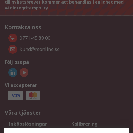
till nyhetsbrevet kommer att behandlas i enlighet med
vår
integritetspolicy
.
Kontakta oss
0771-45 89 00
kund@rsonline.se
Följ oss på
Vi accepterar
Våra tjänster
Inköpslösningar
Kalibrering
Utökat sortiment
Oljetestning och analys