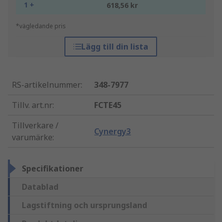
1 +
618,56 kr
*vägledande pris
Lägg till din lista
RS-artikelnummer
:
348-7977
Tillv. art.nr
:
FCTE45
Tillverkare /
Cynergy3
varumärke
:
Specifikationer
Datablad
Lagstiftning och ursprungsland