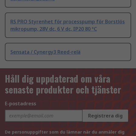
RS PRO Styrenhet för processpump för Borstlös
mikropump, 28V dc, 6 V dc, IP20 80 °C
Sensata / Cynergy3 Reed-relä
Håll dig uppdaterad om våra
senaste produkter och tjänster
E-postadress
Registrera dig
De personuppgifter som du lämnar när du anmäler dig