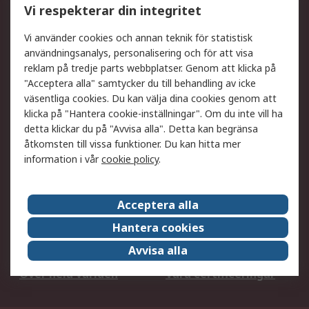
Vi respekterar din integritet
DesignSpark
Teknisk Support
Ditt lokala säljteam
Exportlösningar
Vi använder cookies och annan teknik för statistisk
användningsanalys, personalisering och för att visa
reklam på tredje parts webbplatser. Genom att klicka på
Support
"Acceptera alla" samtycker du till behandling av icke
Få hjälp
Retur av varor
väsentliga cookies. Du kan välja dina cookies genom att
klicka på "Hantera cookie-inställningar". Om du inte vill ha
Leverans
Spåra din order
detta klickar du på "Avvisa alla". Detta kan begränsa
Begär en fakturakopi
Fördelar med RS-konto
åtkomsten till vissa funktioner. Du kan hitta mer
Betalningsalternativ
Okdo
information i vår
cookie policy
.
Om RS
Acceptera alla
Om RS
Försäljningsvillkor
Hantera cookies
Det juridiska
Press Centre
Avvisa alla
Jobba hos RS
ESG
Över hela världen
Våra certificeringar