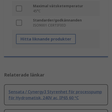
Maximal vätsketemperatur
45°C
Standarder/godkännanden
ISO9001 CERTIFIED
Hitta liknande produkter
Relaterade länkar
Sensata / Cynergy3 Styrenhet för processpump
för Hydromatisk, 240V ac, IP65 60 °C