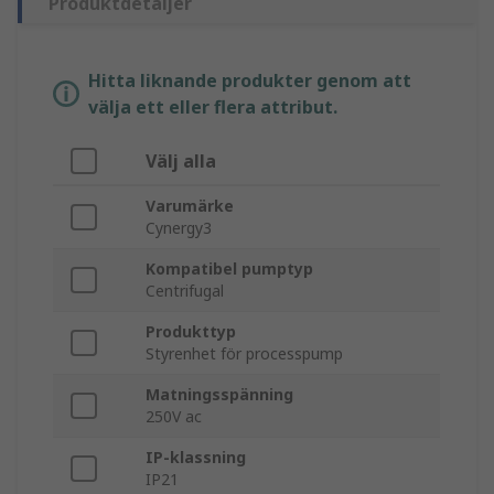
Produktdetaljer
Hitta liknande produkter genom att
välja ett eller flera attribut.
Välj alla
Varumärke
Cynergy3
Kompatibel pumptyp
Centrifugal
Produkttyp
Styrenhet för processpump
Matningsspänning
250V ac
IP-klassning
IP21