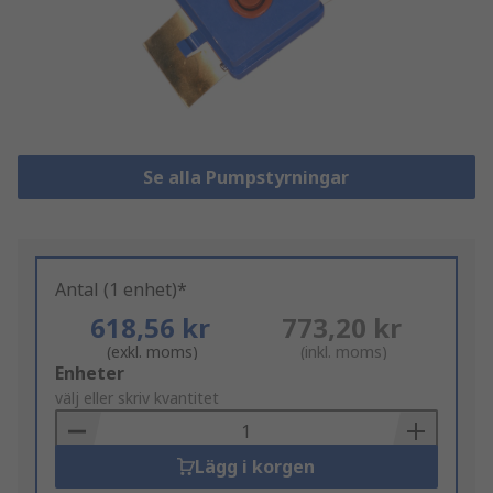
Se alla Pumpstyrningar
Antal (1 enhet)*
618,56 kr
773,20 kr
(exkl. moms)
(inkl. moms)
Add
Enheter
to
välj eller skriv kvantitet
Basket
Lägg i korgen