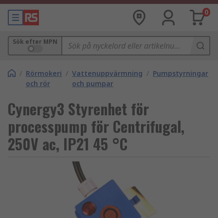
0
Sök efter MPN
/
Rörmokeri
/
Vattenuppvärmning
/
Pumpstyrningar
och rör
och pumpar
Cynergy3 Styrenhet för
processpump för Centrifugal,
250V ac, IP21 45 °C