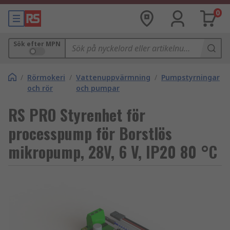
0
Sök efter MPN
/
Rörmokeri
/
Vattenuppvärmning
/
Pumpstyrningar
och rör
och pumpar
RS PRO Styrenhet för
processpump för Borstlös
mikropump, 28V, 6 V, IP20 80 °C