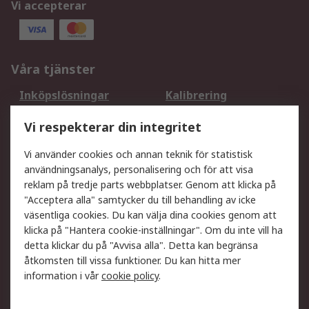
Vi accepterar
Våra tjänster
Inköpslösningar
Kalibrering
Utökat sortiment
Oljetestning och analys
Vi respekterar din integritet
DesignSpark
Teknisk Support
Ditt lokala säljteam
Exportlösningar
Vi använder cookies och annan teknik för statistisk
användningsanalys, personalisering och för att visa
reklam på tredje parts webbplatser. Genom att klicka på
Support
"Acceptera alla" samtycker du till behandling av icke
Få hjälp
Retur av varor
väsentliga cookies. Du kan välja dina cookies genom att
klicka på "Hantera cookie-inställningar". Om du inte vill ha
Leverans
Spåra din order
detta klickar du på "Avvisa alla". Detta kan begränsa
Begär en fakturakopi
Fördelar med RS-konto
åtkomsten till vissa funktioner. Du kan hitta mer
Betalningsalternativ
Okdo
information i vår
cookie policy
.
Om RS