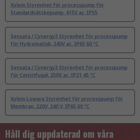
Xylem Styrenhet för processpump för
Standardvätskepump, 415V ac, IP55
Sensata / Cynergy3 Styrenhet för processpump
för Hydromatisk, 240V ac, IP65 60 °C
Sensata / Cynergy3 Styrenhet för processpump
för Centrifugal, 250V ac, IP21 45 °C
Xylem Lowara Styrenhet för processpump för
Membran, 220V, 240 V, IP65 60 °C
Håll dig uppdaterad om våra