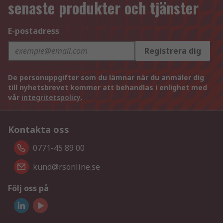
senaste produkter och tjänster
E-postadress
Registrera dig
De personuppgifter som du lämnar när du anmäler dig
till nyhetsbrevet kommer att behandlas i enlighet med
vår
integritetspolicy
.
Kontakta oss
0771-45 89 00
kund@rsonline.se
Följ oss på