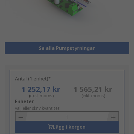
Se alla Pumpstyrningar
Antal (1 enhet)*
1 252,17 kr
1 565,21 kr
(exkl. moms)
(inkl. moms)
Add
Enheter
to
välj eller skriv kvantitet
Basket
Lägg i korgen