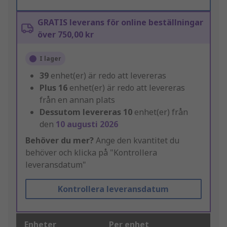
GRATIS leverans för online beställningar
över 750,00 kr
I lager
39
enhet(er) är redo att levereras
Plus
16
enhet(er) är redo att levereras
från en annan plats
Dessutom levereras
10
enhet(er) från
den
10 augusti 2026
Behöver du mer?
Ange den kvantitet du
behöver och klicka på "Kontrollera
leveransdatum"
Kontrollera leveransdatum
Enheter
Per enhet