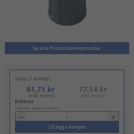
Se alla Potentiometerrattar
Antal (1 enhet)*
61,71 kr
77,14 kr
(exkl. moms)
(inkl. moms)
Add
Enheter
to
välj eller skriv kvantitet
Basket
Lägg i korgen