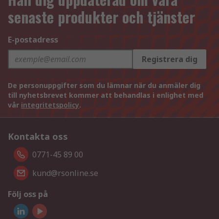
senaste produkter och tjänster
E-postadress
Registrera dig
De personuppgifter som du lämnar när du anmäler dig
till nyhetsbrevet kommer att behandlas i enlighet med
vår
integritetspolicy
.
Kontakta oss
0771-45 89 00
kund@rsonline.se
Följ oss på