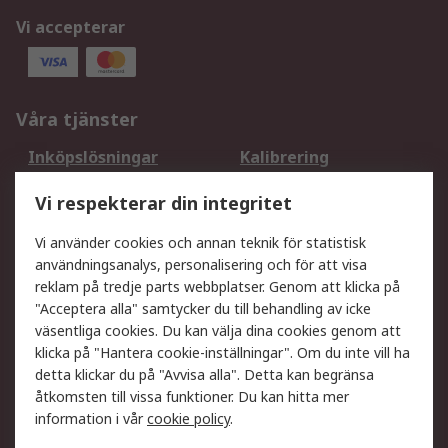
Vi accepterar
Våra tjänster
Inköpslösningar
Kalibrering
Utökat sortiment
Oljetestning och analys
Vi respekterar din integritet
DesignSpark
Teknisk Support
Ditt lokala säljteam
Exportlösningar
Vi använder cookies och annan teknik för statistisk
användningsanalys, personalisering och för att visa
reklam på tredje parts webbplatser. Genom att klicka på
Support
"Acceptera alla" samtycker du till behandling av icke
Få hjälp
Retur av varor
väsentliga cookies. Du kan välja dina cookies genom att
klicka på "Hantera cookie-inställningar". Om du inte vill ha
Leverans
Spåra din order
detta klickar du på "Avvisa alla". Detta kan begränsa
Begär en fakturakopi
Fördelar med RS-konto
åtkomsten till vissa funktioner. Du kan hitta mer
Betalningsalternativ
Okdo
information i vår
cookie policy
.